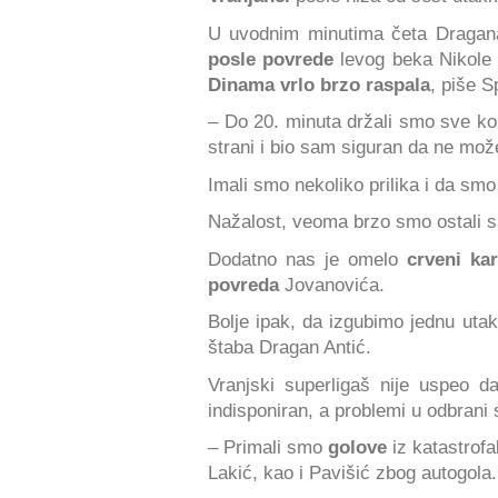
U uvodnim minutima četa Dragana
posle povrede
levog beka Nikole 
Dinama vrlo brzo raspala
, piše S
– Do 20. minuta držali smo sve kon
strani i bio sam siguran da ne mo
Imali smo nekoliko prilika i da smo 
Nažalost, veoma brzo smo ostali 
Dodatno nas je omelo
crveni ka
povreda
Jovanovića.
Bolje ipak, da izgubimo jednu uta
štaba Dragan Antić.
Vranjski superligaš nije uspeo d
indisponiran, a problemi u odbrani 
– Primali smo
golove
iz katastrofa
Lakić, kao i Pavišić zbog autogola.