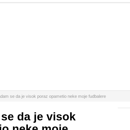
adam se da je visok poraz opametio neke moje fudbalere
se da je visok
io neke moje