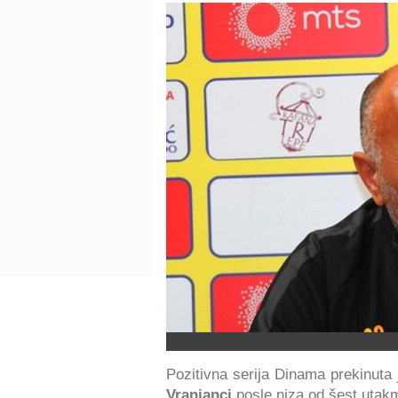
Pozitivna serija Dinama prekinuta
Vranjanci
posle niza od šest utak