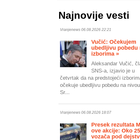
Najnovije vesti
Vranjenews 06.08.2026 22:21
Vučić: Očekujem
ubedljivu pobedu
izborima »
Aleksandar Vučić, čl
SNS-a, izjavio je u
četvrtak da na predstojeći izborim
očekuje ubedljivu pobedu na nivou
Sr...
Vranjenews 06.08.2026 18:07
Presek rezultata 
ove akcije: Oko 2
vozača pod dejst