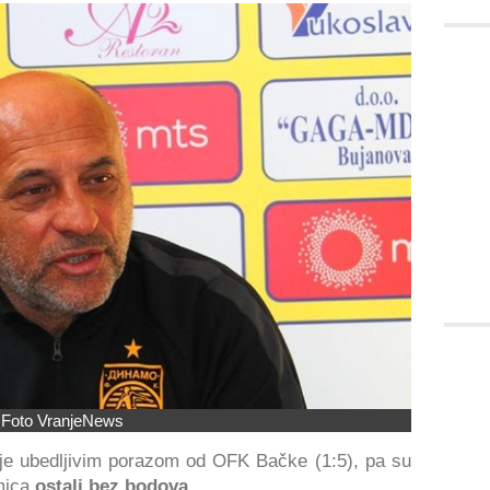
Foto VranjeNews
 je ubedljivim porazom od OFK Bačke (1:5), pa su
mica
ostali bez bodova
.