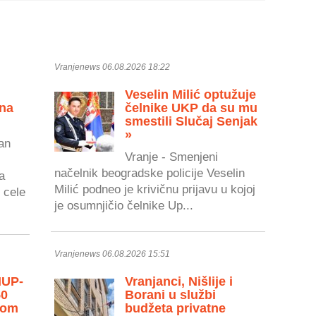
Vranjenews 06.08.2026 18:22
Veselin Milić optužuje
 na
čelnike UKP da su mu
smestili Slučaj Senjak
»
an
Vranje - Smenjeni
načelnik beogradske policije Veselin
a
Milić podneo je krivičnu prijavu u kojoj
 cele
je osumnjičio čelnike Up...
Vranjenews 06.08.2026 15:51
MUP-
Vranjanci, Nišlije i
50
Borani u službi
vom
budžeta privatne