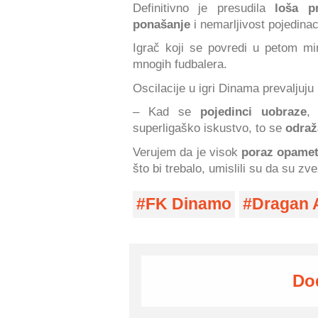
Definitivno je presudila
loša pr
ponašanje
i nemarljivost pojedinac
Igrač koji se povredi u petom min
mnogih fudbalera.
Oscilacije u igri Dinama prevaljuju
– Kad se
pojedinci uobraze
,
superligaško iskustvo, to se
odraž
Verujem da je visok
poraz opamet
što bi trebalo, umislili su da su zv
FK Dinamo
Dragan 
Do