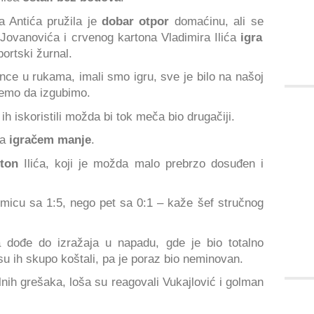
 Antića pružila je
dobar otpor
domaćinu, ali se
Jovanovića i crvenog kartona Vladimira Ilića
igra
portski žurnal.
ce u rukama, imali smo igru, sve je bilo na našoj
žemo da izgubimo.
ih iskoristili možda bi tok meča bio drugačiji.
sa
igračem manje
.
rton
Ilića, koji je možda malo prebrzo dosuđen i
kmicu sa 1:5, nego pet sa 0:1 – kaže šef stručnog
a dođe do izražaja u napadu, gde je bio totalno
su ih skupo koštali, pa je poraz bio neminovan.
lnih grešaka, loša su reagovali Vukajlović i golman