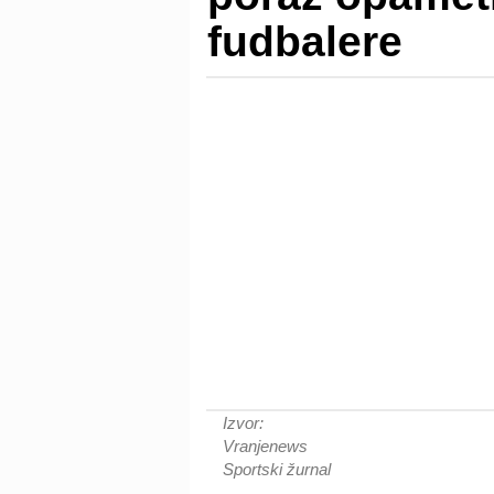
fudbalere
Izvor:
Vranjenews
Sportski žurnal