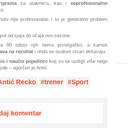
iprema
za utakmicu, kao i
neprofesionalno
a.
utu nije profesionalac i to je generalno problem
 put od sjaja do očaja ove sezone.
 a 90 odsto njih nema prvoligaško, a kamoli
ava na rezultat
i onda se ovakve stvari dešavaju.
io i naučio pojedinc
e koji su se uzdigli više nego
ezde – ogorčen je Antić.
Antić Recko
trener
Sport
daj komentar