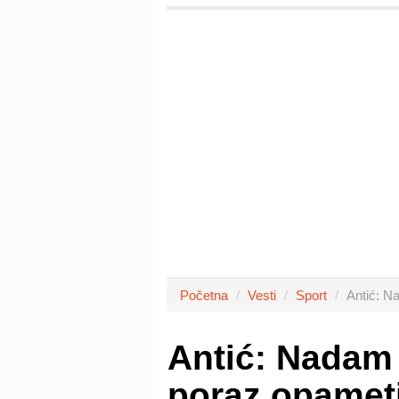
Početna
Vesti
Sport
Antić: N
Antić: Nadam 
poraz opamet