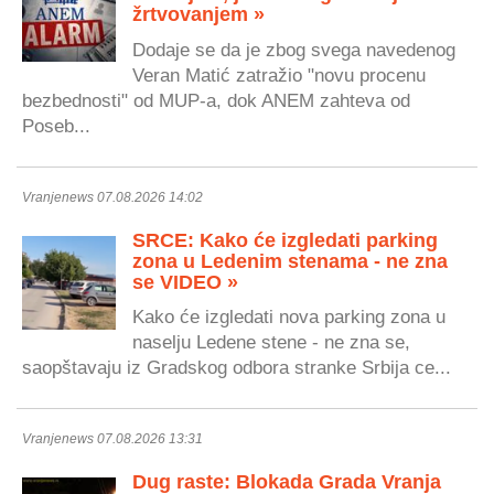
žrtvovanjem »
Dodaje se da je zbog svega navedenog
Veran Matić zatražio "novu procenu
bezbednosti" od MUP-a, dok ANEM zahteva od
Poseb...
Vranjenews 07.08.2026 14:02
SRCE: Kako će izgledati parking
zona u Ledenim stenama - ne zna
se VIDEO »
Kako će izgledati nova parking zona u
naselju Ledene stene - ne zna se,
saopštavaju iz Gradskog odbora stranke Srbija ce...
Vranjenews 07.08.2026 13:31
Dug raste: Blokada Grada Vranja