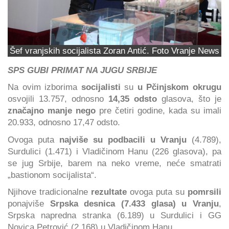
Šef vranjskih socijalista Zoran Antić. Foto Vranje News
SPS GUBI PRIMAT NA JUGU SRBIJE
Na ovim izborima
socijalisti
su
u Pčinjskom okrugu
osvojili 13.757, odnosno
14,35 odsto
glasova, što je
značajno manje nego
pre četiri godine, kada su imali
20.933, odnosno 17,47 odsto.
Ovoga puta
najviše su podbacili u Vranju
(4.789),
Surdulici (1.471) i Vladičinom Hanu (226 glasova), pa
se jug Srbije, barem na neko vreme, neće smatrati
„bastionom socijalista“.
Njihove tradicionalne
rezultate
ovoga puta su
pomrsili
ponajviše
Srpska desnica (7.433 glasa) u Vranju
,
Srpska napredna stranka (6.189) u Surdulici i GG
Novica Petrović (2.168) u Vladičinom Hanu.