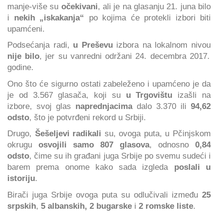
manje-više su
očekivani
, ali je na glasanju 21. juna bilo
i
nekih „iskakanja“
po kojima će protekli izbori biti
upamćeni.
Podsećanja radi,
u Preševu
izbora na lokalnom nivou
nije bilo
, jer su vanredni održani 24. decembra 2017.
godine.
Ono što će sigurno ostati zabeleženo i upamćeno je da
je od 3.567 glasača, koji su
u Trgovištu
izašli na
izbore, svoj glas
naprednjacima
dalo 3.370 ili
94,62
odsto
, što je potvrđeni rekord u Srbiji.
Drugo,
Šešeljevi radikali
su, ovoga puta, u Pčinjskom
okrugu
osvojili samo 807 glasova
, odnosno
0,84
odsto
, čime su ih građani juga Srbije po svemu sudeći i
barem prema onome kako sada izgleda
poslali u
istoriju
.
Birači juga Srbije ovoga puta su odlučivali između
25
srpskih
,
5 albanskih, 2 bugarske
i
2 romske liste
.