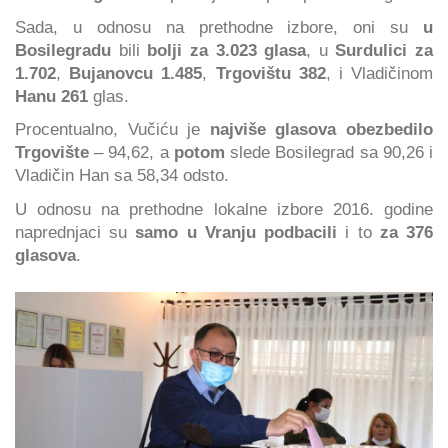
Sada, u odnosu na prethodne izbore, oni su
u
Bosilegradu
bili
bolji za 3.023 glasa
, u
Surdulici za
1.702
,
Bujanovcu 1.485
,
Trgovištu 382
, i Vladičinom
Hanu 261
glas.
Procentualno, Vučiću je
najviše glasova obezbedilo
Trgovište
– 94,62, a
potom
slede Bosilegrad sa 90,26 i
Vladičin Han sa 58,34 odsto.
U odnosu na prethodne lokalne izbore 2016. godine
naprednjaci su
samo u Vranju podbacili
i to
za 376
glasova
.