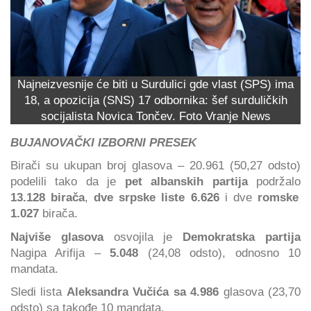
Najneizvesnije će biti u Surdulici gde vlast (SPS) ima
18, a opozicija (SNS) 17 odbornika: šef surduličkih
socijalista Novica Tončev. Foto Vranje News
BUJANOVAČKI IZBORNI PRESEK
Birači su ukupan broj glasova – 20.961 (50,27 odsto)
podelili tako da je
pet albanskih partija
podržalo
13.128 birača
,
dve srpske liste 6.626
i dve
romske
1.027
birača.
Najviše glasova
osvojila je
Demokratska partija
Nagipa Arifija –
5.048
(24,08 odsto), odnosno 10
mandata.
Sledi lista
Aleksandra Vučića sa 4.986
glasova (23,70
odsto) sa takođe 10 mandata.