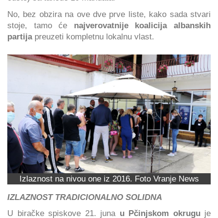
No, bez obzira na ove dve prve liste, kako sada stvari
stoje, tamo će
najverovatnije koalicija albanskih
partija
preuzeti kompletnu lokalnu vlast.
Izlaznost na nivou one iz 2016. Foto Vranje News
IZLAZNOST TRADICIONALNO SOLIDNA
U biračke spiskove 21. juna
u Pčinjskom okrugu
je