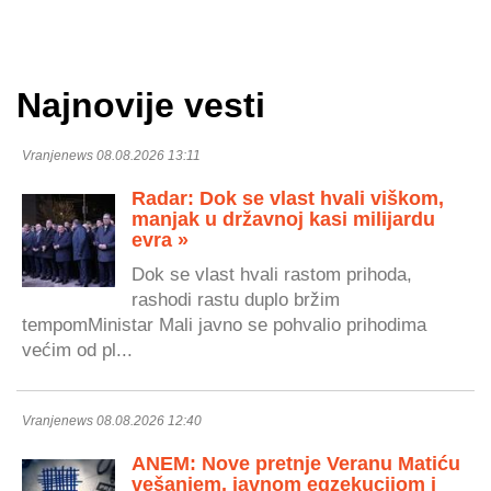
Najnovije vesti
Vranjenews 08.08.2026 13:11
Radar: Dok se vlast hvali viškom,
manjak u državnoj kasi milijardu
evra »
Dok se vlast hvali rastom prihoda,
rashodi rastu duplo bržim
tempomMinistar Mali javno se pohvalio prihodima
većim od pl...
Vranjenews 08.08.2026 12:40
ANEM: Nove pretnje Veranu Matiću
vešanjem, javnom egzekucijom i