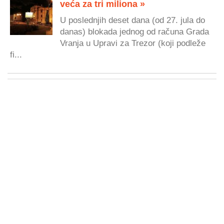
veća za tri miliona »
U poslednjih deset dana (od 27. jula do
danas) blokada jednog od računa Grada
Vranja u Upravi za Trezor (koji podleže
fi...