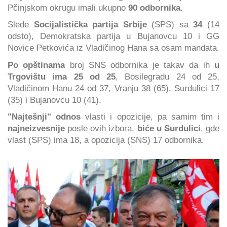
Pčinjskom okrugu imali ukupno
90 odbornika.
Slede
Socijalistička partija Srbije
(SPS) sa
34
(14
odsto), Demokratska partija u Bujanovcu 10 i GG
Novice Petkovića iz Vladičinog Hana sa osam mandata.
Po opštinama
broj SNS odbornika je takav da ih
u
Trgovištu ima 25 od 25
, Bosilegradu 24 od 25,
Vladičinom Hanu 24 od 37, Vranju 38 (65), Surdulici 17
(35) i Bujanovcu 10 (41).
"Najtešnji" odnos
vlasti i opozicije, pa samim tim i
najneizvesnije
posle ovih izbora,
biće u Surdulici
, gde
vlast (SPS) ima 18, a opozicija (SNS) 17 odbornika.