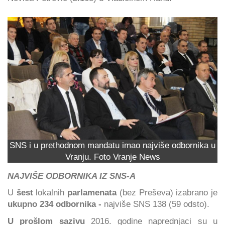
SNS i u prethodnom mandatu imao najviše odbornika u
Vranju. Foto Vranje News
NAJVIŠE ODBORNIKA IZ SNS-A
U
šest
lokalnih
parlamenata
(bez Preševa) izabrano je
ukupno 234 odbornika -
najviše SNS 138 (59 odsto).
U prošlom sazivu
2016. godine naprednjaci su u