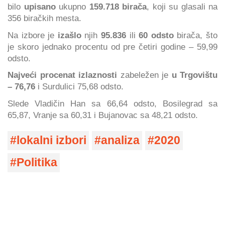
bilo
upisano
ukupno
159.718 birača
, koji su glasali na
356 biračkih mesta.
Na izbore je
izašlo
njih
95.836
ili
60 odsto
birača, što
je skoro jednako procentu od pre četiri godine – 59,99
odsto.
Najveći procenat izlaznosti
zabeležen je
u Trgovištu
– 76,76
i Surdulici 75,68 odsto.
Slede Vladičin Han sa 66,64 odsto, Bosilegrad sa
65,87, Vranje sa 60,31 i Bujanovac sa 48,21 odsto.
lokalni izbori
analiza
2020
Politika