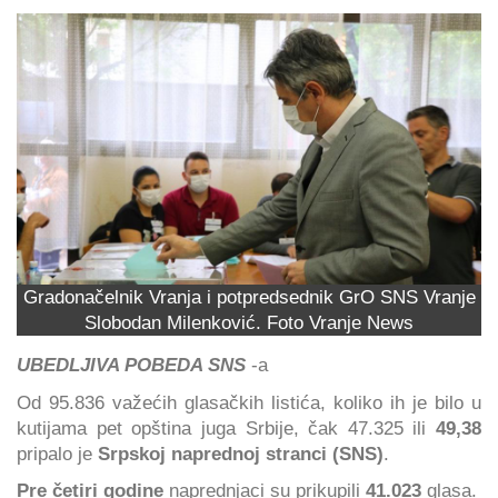
Gradonačelnik Vranja i potpredsednik GrO SNS Vranje
Slobodan Milenković. Foto Vranje News
UBEDLJIVA POBEDA SNS
-a
Od 95.836 važećih glasačkih listića, koliko ih je bilo u
kutijama pet opština juga Srbije, čak 47.325 ili
49,38
pripalo je
Srpskoj naprednoj stranci (SNS)
.
Pre četiri godine
naprednjaci su prikupili
41.023
glasa.