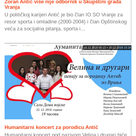
Zoran Antić više nije odbornik u Skupštini grada
Vranja
U političkoj karijeri Antić je bio član IO SO Vranje za
resor sporta i omladine (2000-2004) i član Opštinskog
veća za socijalna pitanja, sporta i...
18.12.2018 09:13 » 20.12.2018 15:19
Humanitarni koncert za porodicu Antić
Humanitarni koncert pod nazivom Velina i drugari biće