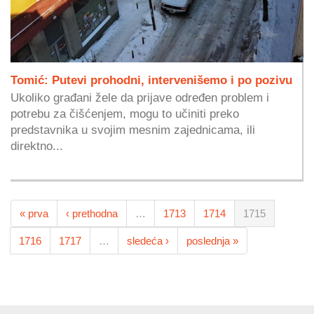
Tomić: Putevi prohodni, intervenišemo i po pozivu
Ukoliko građani žele da prijave određen problem i
potrebu za čišćenjem, mogu to učiniti preko
predstavnika u svojim mesnim zajednicama, ili
direktno...
« prva
‹ prethodna
…
1713
1714
1715
1716
1717
…
sledeća ›
poslednja »