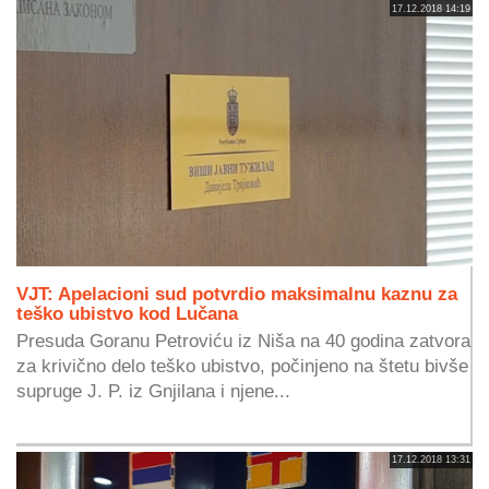
17.12.2018 14:19
VJT: Apelacioni sud potvrdio maksimalnu kaznu za
teško ubistvo kod Lučana
Presuda Goranu Petroviću iz Niša na 40 godina zatvora
za krivično delo teško ubistvo, počinjeno na štetu bivše
supruge J. P. iz Gnjilana i njene...
17.12.2018 13:31