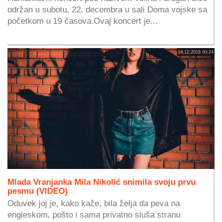
održan u subotu, 22. decembra u sali Doma vojske sa
početkom u 19 časova.Ovaj koncert je...
18.12.2018 00:24
Mlada Vranjanka Mila Nikolić snimila svoju prvu
pesmu (VIDEO)
Oduvek joj je, kako kaže, bila želja da peva na
engleskom, pošto i sama privatno sluša stranu