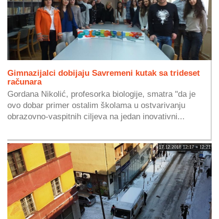
Gimnazijalci dobijaju Savremeni kutak sa trideset
računara
Gordana Nikolić, profesorka biologije, smatra "da je
ovo dobar primer ostalim školama u ostvarivanju
obrazovno-vaspitnih ciljeva na jedan inovativni...
17.12.2018 12:17 » 12:21