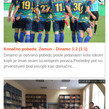
Konačno pobeda: Zemun - Dinamo 1:2 (1:1)
Dinamo je ostvario pobedu posle jedanaest kola tokom
kojih je imao osam uzastopnih poraza.Poslednji put su
prvenstveni bod osvojili kao domaćini...
17.12.2018 12:33 » 12:35