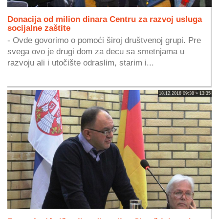
Donacija od milion dinara Centru za razvoj usluga
socijalne zaštite
- Ovde govorimo o pomoći široj društvenoj grupi. Pre
svega ovo je drugi dom za decu sa smetnjama u
razvoju ali i utočište odraslim, starim i...
18.12.2018 09:38 » 13:35