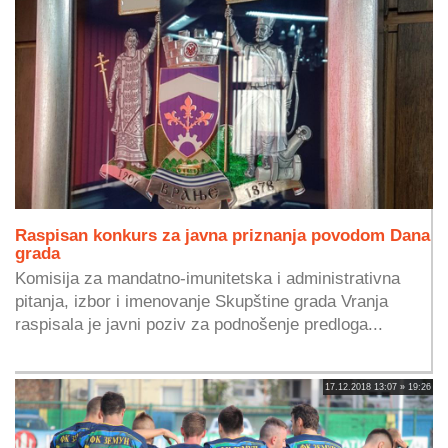
Raspisan konkurs za javna priznanja povodom Dana
grada
Komisija za mandatno-imunitetska i administrativna
pitanja, izbor i imenovanje Skupštine grada Vranja
raspisala je javni poziv za podnošenje predloga...
17.12.2018 13:07 » 19:26