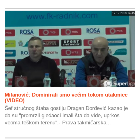
17.12.2018 14:45
Milanović: Dominirali smo većim tokom utakmice
(VIDEO)
Šef stručnog štaba gostiju Dragan Đorđević kazao je
da su "promrzli gledaoci imali šta da vide, uprkos
veoma teškom terenu".- Prava takmičarska...