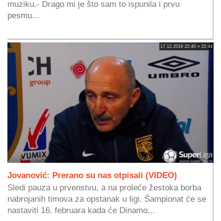
muziku.- Drago mi je što sam to ispunila i prvu
pesmu...
17.12.2018 22:40 » 22:44
Jovanović: Prerano su nas otpisali (VIDEO)
Sledi pauza u prvenstvu, a na proleće žestoka borba
nabrojanih timova za opstanak u ligi. Šampionat će se
nastaviti 16. februara kada će Dinamo...