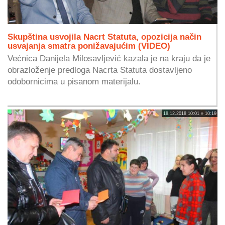
Skupština usvojila Nacrt Statuta, opozicija način
usvajanja smatra ponižavajućim (VIDEO)
Većnica Danijela Milosavljević kazala je na kraju da je
obrazloženje predloga Nacrta Statuta dostavljeno
odobornicima u pisanom materijalu.
18.12.2018 10:01 » 10:19