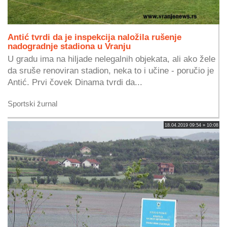
Antić tvrdi da je inspekcija naložila rušenje
nadogradnje stadiona u Vranju
U gradu ima na hiljade nelegalnih objekata, ali ako žele
da sruše renoviran stadion, neka to i učine - poručio je
Antić. Prvi čovek Dinama tvrdi da...
Sportski žurnal
18.04.2019 09:54 » 10:08