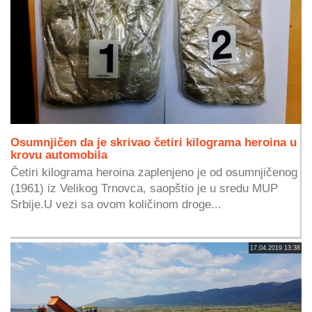
Osumnjičen da je skrivao četiri kilograma heroina u
krovu automobila
Četiri kilograma heroina zaplenjeno je od osumnjičenog
(1961) iz Velikog Trnovca, saopštio je u sredu MUP
Srbije.U vezi sa ovom količinom droge...
17.04.2019 13:38