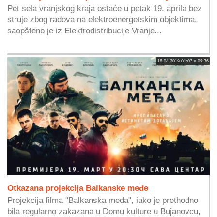
Pet sela vranjskog kraja ostaće u petak 19. aprila bez
struje zbog radova na elektroenergetskim objektima,
saopšteno je iz Elektrodistribucije Vranje...
18.04.2019 01:07 » 09:36
Otkazana projekcija Balkanske međe
Projekcija filma "Balkanska međa", iako je prethodno
bila regularno zakazana u Domu kulture u Bujanovcu,