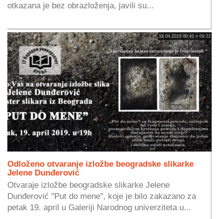
otkazana je bez obrazloženja, javili su...
18.04.2019 00:45 » 09:22
Odloženo otvaranje izložbe beogradske slikarke
Jelene Dunđerović
Otvaraje izložbe beogradske slikarke Jelene
Dunđerović "Put do mene", koje je bilo zakazano za
petak 19. april u Galeriji Narodnog univerziteta u...