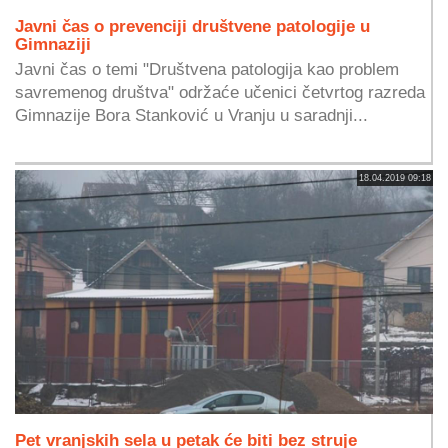
Javni čas o prevenciji društvene patologije u
Gimnaziji
Javni čas o temi "Društvena patologija kao problem
savremenog društva" održaće učenici četvrtog razreda
Gimnazije Bora Stanković u Vranju u saradnji...
18.04.2019 09:18
Pet vranjskih sela u petak će biti bez struje