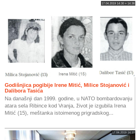
17.04.2019 14:30 » 14:36
Godišnjica pogibije Irene Mitić, Milice Stojanović i
Dalibora Tasića
Na današnji dan 1999. godine, u NATO bombardovanju
atara sela Ribince kod Vranja, život je izgubila Irena
Mitić (15), meštanka istoimenog prigradskog...
17.04.2019 14:10