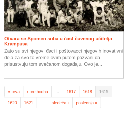
Otvara se Spomen soba u čast čuvenog učitelja
Krampusa
Zato su svi njegovi đaci i poštovaoci njegovih inovativni
dela za svo to vreme ovim putem pozvani da
prisustvuju tom svečanom događaju. Ovo je...
« prva
‹ prethodna
…
1617
1618
1619
1620
1621
…
sledeća ›
poslednja »