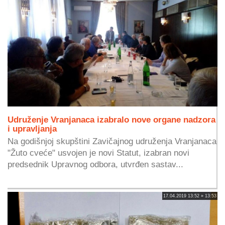
Udruženje Vranjanaca izabralo nove organe nadzora
i upravljanja
Na godišnjoj skupštini Zavičajnog udruženja Vranjanaca
"Žuto cveće" usvojen je novi Statut, izabran novi
predsednik Upravnog odbora, utvrđen sastav...
17.04.2019 13:52 » 13:53