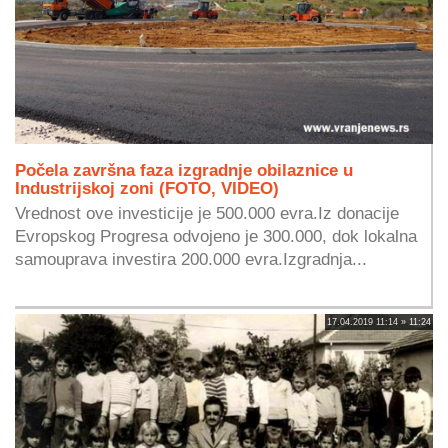
Počela završna faza izgradnje obilaznice u
Industrijskoj zoni (FOTO, VIDEO)
Vrednost ove investicije je 500.000 evra.Iz donacije
Evropskog Progresa odvojeno je 300.000, dok lokalna
samouprava investira 200.000 evra.Izgradnja...
17.04.2019 11:14 » 11:24