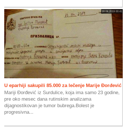
18.04.2019 00:41
U eparhiji sakupili 85.000 za lečenje Marije Đorđević
Mariji Đorđević iz Surdulice, koja ima samo 23 godine,
pre oko mesec dana rutinskim analizama
dijagnostikovan je tumor bubrega.Bolest je
progresivna...