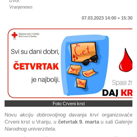
Izvor:
Vranjenews
07.03.2023 14:00 » 15:30
Foto Crveni krst
Novu
akciju dobrovoljnog davanja krvi
organizovaće
Crveni krst u Vranju, u
četvrtak 9. marta
u sali
Galerije
Narodnog univerziteta
.