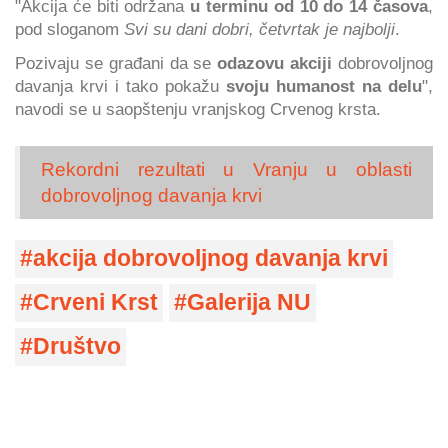
"Akcija će biti održana
u terminu od 10 do 14 časova
,
pod sloganom
Svi su dani dobri, četvrtak je najbolji
.
Pozivaju se građani da se
odazovu akciji
dobrovoljnog
davanja krvi i tako pokažu
svoju humanost na delu
",
navodi se u saopštenju vranjskog Crvenog krsta.
Rekordni rezultati u Vranju u oblasti
dobrovoljnog davanja krvi
akcija dobrovoljnog davanja krvi
Crveni Krst
Galerija NU
Društvo