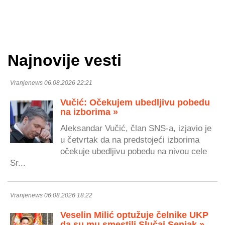
Najnovije vesti
Vranjenews 06.08.2026 22:21
Vučić: Očekujem ubedljivu pobedu
na izborima »
Aleksandar Vučić, član SNS-a, izjavio je
u četvrtak da na predstojeći izborima
očekuje ubedljivu pobedu na nivou cele
Sr...
Vranjenews 06.08.2026 18:22
Veselin Milić optužuje čelnike UKP
da su mu smestili Slučaj Senjak »