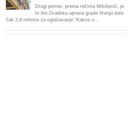
Drugi primer, prema rečima Milošević, je
to što Gradska uprava grada Vranja dala
čak 2,8 miliona za oglašavanje."Kakvo o...