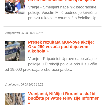
Vranje - Smenjeni načelnik beogradske
policije Veselin Milić podneo je krivičnu
prijavu u kojoj je osumnjičio čelnike Up...
Vranjenews 06.08.2026 18:07
Presek rezultata MUP-ove akcije:
Oko 250 vozača pod dejstvom
alkohola »
Vranje - Pripadnici Uprave saobraćajne
policije u Direkciji policije otkrili su više
od 19.000 prekršaja prekoračenja do...
Vranjenews 06.08.2026 15:51
Vranjanci, Nišlije i Borani u službi
budžeta privatne televizije Informer
»