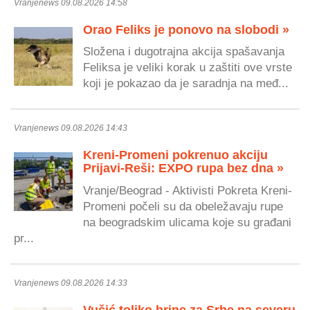
Vranjenews 09.08.2026 14:58
Orao Feliks je ponovo na slobodi »
Složena i dugotrajna akcija spašavanja
Feliksa je veliki korak u zaštiti ove vrste
koji je pokazao da je saradnja na međ...
Vranjenews 09.08.2026 14:43
Kreni-Promeni pokrenuo akciju
Prijavi-Reši: EXPO rupa bez dna »
Vranje/Beograd - Aktivisti Pokreta Kreni-
Promeni počeli su da obeležavaju rupe
na beogradskim ulicama koje su građani
pr...
Vranjenews 09.08.2026 14:33
Vučić toliko brine za Srbe na severu