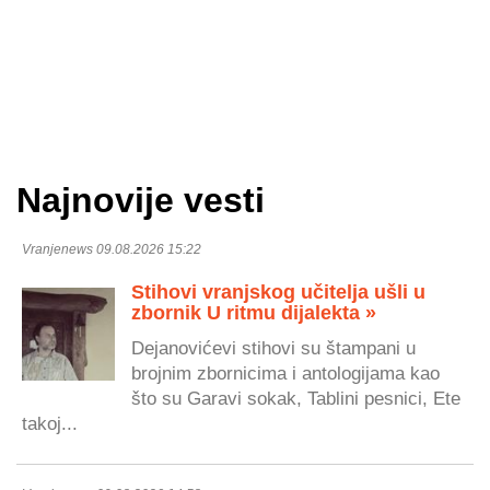
Najnovije vesti
Vranjenews 09.08.2026 15:22
Stihovi vranjskog učitelja ušli u
zbornik U ritmu dijalekta »
Dejanovićevi stihovi su štampani u
brojnim zbornicima i antologijama kao
što su Garavi sokak, Tablini pesnici, Ete
takoj...