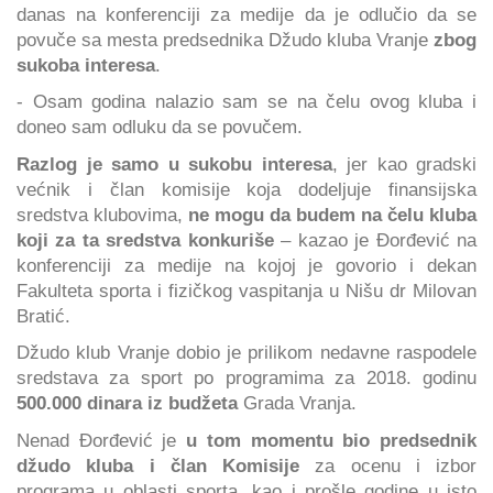
danas na konferenciji za medije da je odlučio da se
povuče sa mesta predsednika Džudo kluba Vranje
zbog
sukoba interesa
.
- Osam godina nalazio sam se na čelu ovog kluba i
doneo sam odluku da se povučem.
Razlog je samo u sukobu interesa
, jer kao gradski
većnik i član komisije koja dodeljuje finansijska
sredstva klubovima,
ne mogu da budem na čelu kluba
koji za ta sredstva konkuriše
– kazao je Đorđević na
konferenciji za medije na kojoj je govorio i dekan
Fakulteta sporta i fizičkog vaspitanja u Nišu dr Milovan
Bratić.
Džudo klub Vranje dobio je prilikom nedavne raspodele
sredstava za sport po programima za 2018. godinu
500.000 dinara iz budžeta
Grada Vranja.
Nenad Đorđević je
u tom momentu bio predsednik
džudo kluba i član Komisije
za ocenu i izbor
programa u oblasti sporta, kao i prošle godine u isto