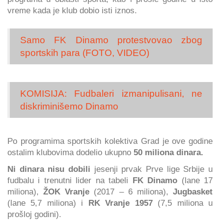
vreme kada je klub dobio isti iznos.
Samo FK Dinamo protestvovao zbog
sportskih para (FOTO, VIDEO)
KOMISIJA: Fudbaleri izmanipulisani, ne
diskriminišemo Dinamo
Po programima sportskih kolektiva Grad je ove godine
ostalim klubovima dodelio ukupno
50 miliona dinara.
Ni dinara nisu dobili
jesenji prvak Prve lige Srbije u
fudbalu i trenutni lider na tabeli
FK Dinamo
(lane 17
miliona),
ŽOK Vranje
(2017 – 6 miliona),
Jugbasket
(lane 5,7 miliona) i
RK Vranje 1957
(7,5 miliona u
prošloj godini).