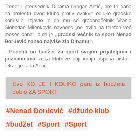
Trener i predsednik Dinama Dragan Antić, pre tri dana
na protestu ovog kluba protiv ovakve odluke gradske
komisije, izjavio je da mu se gradonačelnik Vranja
Slobodan Milenković navodno „ne javlja na telefon već
mesec dana“, a da je
„gradski većnik za sport Nenad
Đorđević naneo najviše zla Dinamu“.
-
Podelili su budžet za sport svojim prijateljima i
poznanicima
, a za klubove koji imaju uspeha ništa -
rekao je tada Antić.
Evo KO JE I KOLIKO para iz budžeta
dobio ZA SPORT
Nenad Đorđević
džudo klub
budžet
Sport
Sport