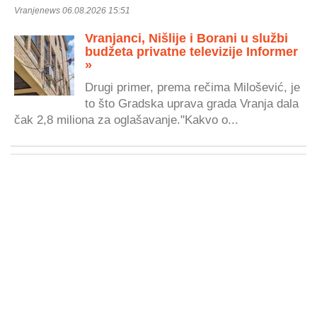
Vranjenews 06.08.2026 15:51
Vranjanci, Nišlije i Borani u službi
budžeta privatne televizije Informer
»
Drugi primer, prema rečima Milošević, je
to što Gradska uprava grada Vranja dala
čak 2,8 miliona za oglašavanje."Kakvo o...