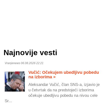
Najnovije vesti
Vranjenews 06.08.2026 22:21
Vučić: Očekujem ubedljivu pobedu
na izborima »
Aleksandar Vučić, član SNS-a, izjavio je
u četvrtak da na predstojeći izborima
očekuje ubedljivu pobedu na nivou cele
Sr...