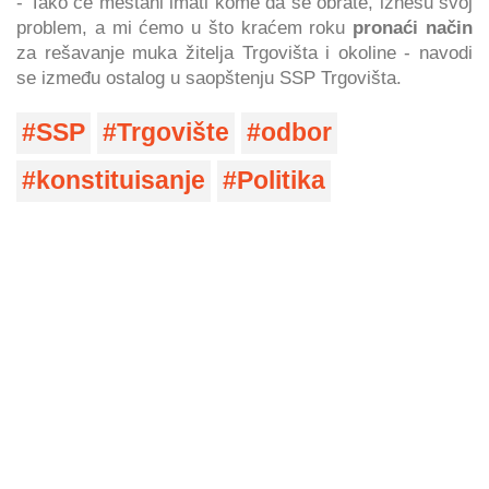
- Tako će meštani imati kome da se obrate, iznesu svoj
problem, a mi ćemo u što kraćem roku
pronaći način
za rešavanje muka žitelja Trgovišta i okoline - navodi
se između ostalog u saopštenju SSP Trgovišta.
SSP
Trgovište
odbor
konstituisanje
Politika