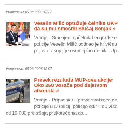
Vranjenews 06.08.2026 18:22
Veselin Milić optužuje čelnike UKP
da su mu smestili Slučaj Senjak »
Vranje - Smenjeni načelnik beogradske
policije Veselin Milić podneo je krivičnu
prijavu u kojoj je osumnjičio čelnike Up...
Vranjenews 06.08.2026 18:07
Presek rezultata MUP-ove akcije:
Oko 250 vozača pod dejstvom
alkohola »
Vranje - Pripadnici Uprave saobraćajne
policije u Direkciji policije otkrili su više
od 19.000 prekršaja prekoračenja do...