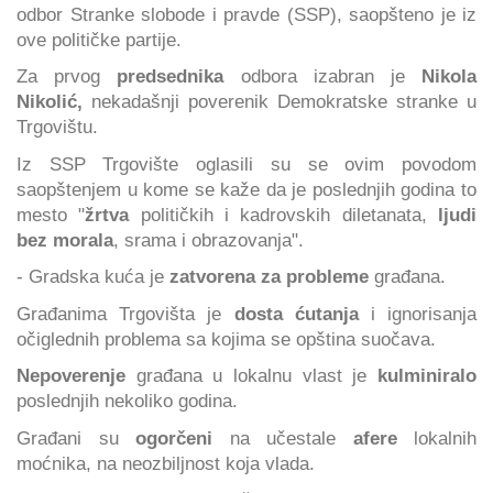
odbor Stranke slobode i pravde (SSP), saopšteno je iz
ove političke partije.
Za prvog
predsednika
odbora izabran je
Nikola
Nikolić,
nekadašnji poverenik Demokratske stranke u
Trgovištu.
Iz SSP Trgovište oglasili su se ovim povodom
saopštenjem u kome se kaže da je poslednjih godina to
mesto "
žrtva
političkih i kadrovskih diletanata,
ljudi
bez morala
, srama i obrazovanja".
- Gradska kuća je
zatvorena za probleme
građana.
Građanima Trgovišta je
dosta ćutanja
i ignorisanja
očiglednih problema sa kojima se opština suočava.
Nepoverenje
građana u lokalnu vlast je
kulminiralo
poslednjih nekoliko godina.
Građani su
ogorčeni
na učestale
afere
lokalnih
moćnika, na neozbiljnost koja vlada.