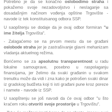
Potrebno je da se konačno
oslobodimo straha
i
pokažemo svoje nezadovoljstvo i neslaganje sa
dosadašnjim načinom vođenja opštine Trgovište -
navode iz tek konstituisanog odbora SSP.
U saopštenju se dodaje da je ovaj odbor formiran
"u
ime žitelja
Trgovišta".
- Zalagaćemo se na prvom mestu da se građani
oslobode straha
jer je zastrašivanje glavni mehanizam
vladanja aktuelnog režima.
Borićemo se za
apsolutnu transparentnost
u radu
lokalne samouprave, posebno u raspolaganju
finansijama, jer želimo da svaki građanin u svakom
trenutku može da vidi i zna kako je potrošen svaki dinar
iz gradskog budžeta koji ti isti građani pune kroz poreze
i namete - navode iz SSP.
U saopštenju se još navodi da će ovaj odbor "u što
kraćem roku
otvoriti svoje prostorije
u Trgovištu".