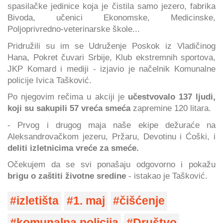
spasilačke jedinice koja je čistila samo jezero, fabrika
Bivoda, učenici Ekonomske, Medicinske,
Poljoprivredno-veterinarske škole...
Pridružili su im se Udruženje Poskok iz Vladičinog
Hana, Pokret čuvari Srbije, Klub ekstremnih sportova,
JKP Komard i mediji - izjavio je načelnik Komunalne
policije Ivica Tašković.
Po njegovim rečima u akciji je
učestvovalo 137 ljudi,
koji su sakupili 57 vreća smeća
zapremine 120 litara.
- Prvog i drugog maja naše ekipe dežuraće na
Aleksandrovačkom jezeru, Pržaru, Devotinu i Ćoški, i
deliti izletnicima vreće za smeće.
Očekujem da se svi ponašaju odgovorno i pokažu
brigu o zaštiti životne sredine
- istakao je Tašković.
izletišta
1. maj
čišćenje
komunalna policija
Društvo