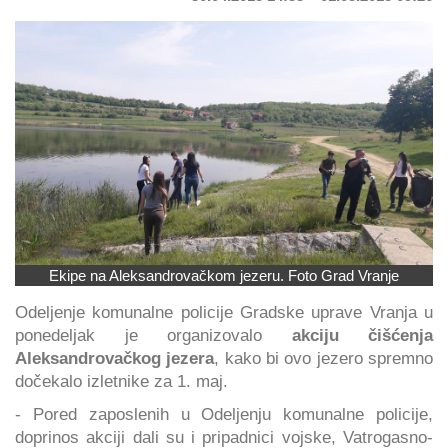
Ekipe na Aleksandrovačkom jezeru. Foto Grad Vranje
Odeljenje komunalne policije Gradske uprave Vranja u
ponedeljak je organizovalo
akciju čišćenja
Aleksandrovačkog jezera
, kako bi ovo jezero spremno
dočekalo izletnike za 1. maj.
- Pored zaposlenih u Odeljenju komunalne policije,
doprinos akciji dali su i pripadnici vojske, Vatrogasno-