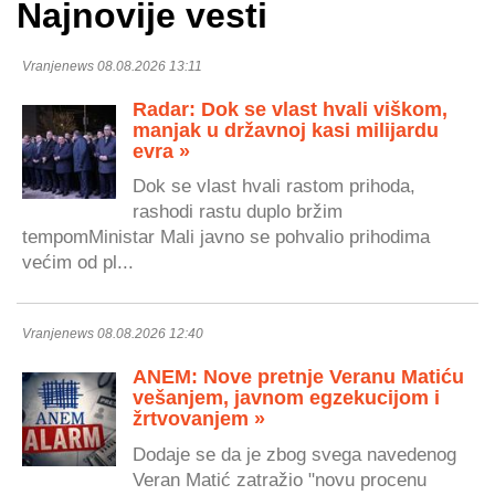
Najnovije vesti
Vranjenews 08.08.2026 13:11
Radar: Dok se vlast hvali viškom,
manjak u državnoj kasi milijardu
evra »
Dok se vlast hvali rastom prihoda,
rashodi rastu duplo bržim
tempomMinistar Mali javno se pohvalio prihodima
većim od pl...
Vranjenews 08.08.2026 12:40
ANEM: Nove pretnje Veranu Matiću
vešanjem, javnom egzekucijom i
žrtvovanjem »
Dodaje se da je zbog svega navedenog
Veran Matić zatražio "novu procenu