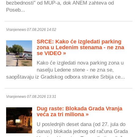
bezbednosti" od MUP-a, dok ANEM zahteva od
Poseb...
Vranjenews 07.08.2026 14:02
SRCE: Kako će izgledati parking
zona u Ledenim stenama - ne zna
se VIDEO »
Kako će izgledati nova parking zona u
naselju Ledene stene - ne zna se,
saopštavaju iz Gradskog odbora stranke Srbija ce...
Vranjenews 07.08.2026 13:31
Dug raste: Blokada Grada Vranja
veća za tri miliona »
U poslednjih deset dana (od 27. jula do
danas) blokada jednog od računa Grada