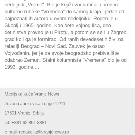
nedeljnik „Vreme“. Bio je književni kritičar i urednik
kulturne rubrike “Vremena” do samog kraja i jedan od
najpoznatijih autora u ovom nedeljniku. Rođen je u
Skoplju 1965. godine. Kao dete vojnog lica, deo
detinjstva proveo je u Pirotu, a potom se seli u Zagreb,
grad koji ga je formirao. Od ranih devedesetih živi na
relaciji Beograd – Novi Sad. Zauvek je ostao
Vojvođanin, jer je za svoje beogradsko prebivalište
odabrao Zemun. Stalni kolumnista “Vremena” bio je od
1993. godine....
Medijska kuća Vranje News
Jovana Jankovića Lunge 12/11
17501 Vranje, Srbija
tel: +381 62 851 8881
e-mail:
redakcija@vranjenews.rs