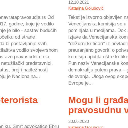
12.10.2021
Katarina Golubović
renavratapravosudja.rs Od
Tekst je izvorno objavljen 
7. godine, koje je vodilo
Venecijanska komisija se u 
nje je bilo - sastav budućih
pominjala u medijama. Dok s
očetku od strane
izjave da Venecijanska komi
da bi postavljanje svih
“dežurni kritičari” iz nevlad
užilaštva vodilo svojevrsnom
preuranjeno govoriti o pohv
astavu pravosudnih tela
komisija uputila oštre kriti
netužilački predstavnici.
Pun naziv Venecijanske kom
atus, broj i nadležnosti
demokratiju putem prava – 
oju je Nacionalna...
delovanja. Uloga ovog eksp
Evrope je...
-terorista
Mogu li građ
pravosudnu v
30.06.2020
aniku. Smrt advokatice Ebru
Katarina Golubović