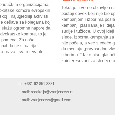
orističkim organizacijama,
Tekst je izvorno objavljen 
dvokatske komore evropskih
postoji čovek koji nije bio
j i najugledniji aktivisti
kampanjom i izborima poslan
se dešava sa kolegama koji
kampanji plasirana je i ideja
 i ulažu ogromne napore da
sudije i tužioce. U ovoj ideji
advokatske komore, to je
slede, izborna kampanja za
an pomena. Za naše
nije počela, a već sledeće 
gnal da se situacija
da menjaju „pravosudnu vla
 prava i svi relevantni...
izborima“? Iako nisu glasači
zainteresovani za sledeće o
tel: +381 62 851 8881
e-mail:
redakcija@vranjenews.rs
e-mail:
vranjenews@gmail.com