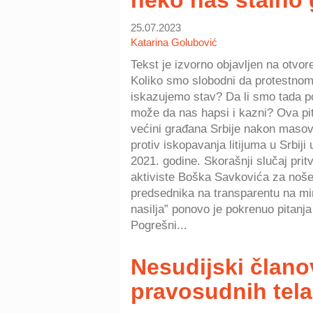
neko nas stalno 
25.07.2023
Katarina Golubović
Tekst je izvorno objavljen na otvo
Koliko smo slobodni da protestno
iskazujemo stav? Da li smo tada p
može da nas hapsi i kazni? Ova pit
većini građana Srbije nakon masovn
protiv iskopavanja litijuma u Srbij
2021. godine. Skorašnji slučaj prit
aktiviste Boška Savkovića za noše
predsednika na transparentu na mir
nasilja” ponovo je pokrenuo pitanja
Pogrešni...
Nesudijski člano
pravosudnih tela