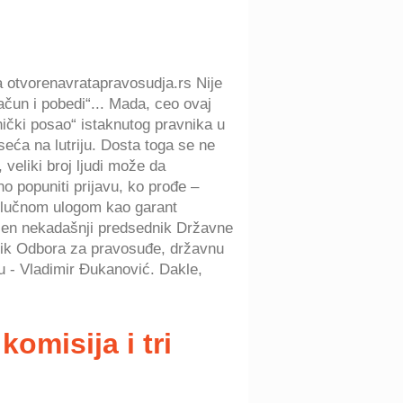
na otvorenavratapravosudja.rs Nije
ačun i pobedi“... Mada, ceo ovaj
nički posao“ istaknutog pravnika u
ća na lutriju. Dosta toga se ne
veliki broj ljudi može da
no popuniti prijavu, ko prođe –
odlučnom ulogom kao garant
učen nekadašnji predsednik Državne
dnik Odbora za pravosuđe, državnu
u - Vladimir Đukanović. Dakle,
omisija i tri