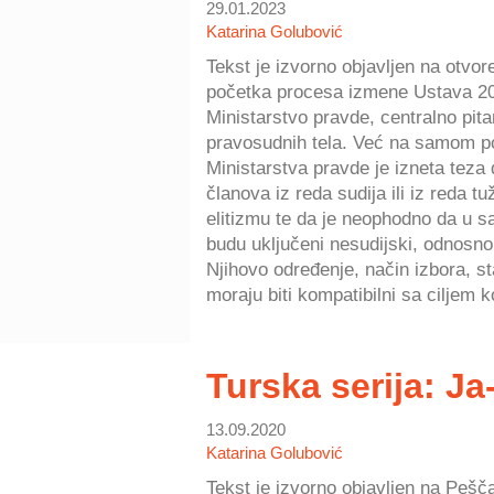
29.01.2023
Katarina Golubović
Tekst je izvorno objavljen na otvo
početka procesa izmene Ustava 201
Ministarstvo pravde, centralno pita
pravosudnih tela. Već na samom p
Ministarstva pravde je izneta teza 
članova iz reda sudija ili iz reda t
elitizmu te da je neophodno da u s
budu uključeni nesudijski, odnosno 
Njihovo određenje, način izbora, st
moraju biti kompatibilni sa ciljem k
Turska serija: Ja
13.09.2020
Katarina Golubović
Tekst je izvorno objavljen na Pešč