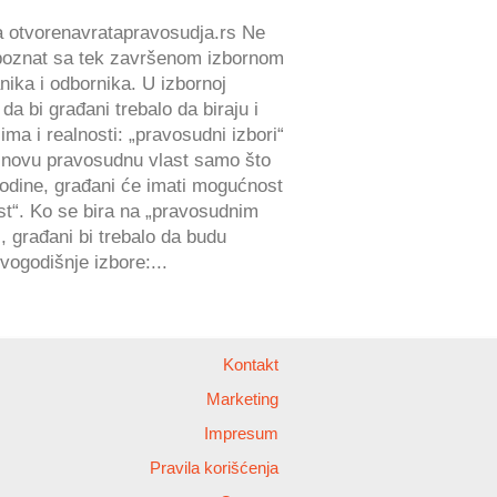
na otvorenavratapravosudja.rs Ne
 upoznat sa tek završenom izbornom
ika i odbornika. U izbornoj
 da bi građani trebalo da biraju i
 ima i realnosti: „pravosudni izbori“
 novu pravosudnu vlast samo što
godine, građani će imati mogućnost
st“. Ko se bira na „pravosudnim
, građani bi trebalo da budu
vogodišnje izbore:...
Kontakt
Marketing
Impresum
Pravila korišćenja