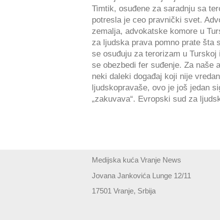
Timtik, osuđene za saradnju sa ter
potresla je ceo pravnički svet. A
zemalja, advokatske komore u Tursko
za ljudska prava pomno prate šta 
se osuđuju za terorizam u Turskoj
se obezbedi fer suđenje. Za naše 
neki daleki događaj koji nije vred
ljudskopravaše, ovo je još jedan si
„zakuvava“. Evropski sud za ljudska
Medijska kuća Vranje News
Jovana Jankovića Lunge 12/11
17501 Vranje, Srbija