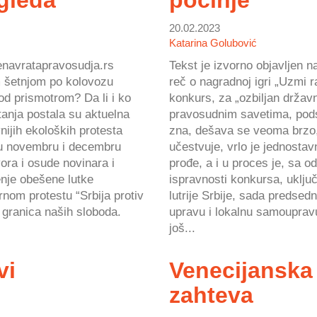
gleda
počinje
20.02.2023
Katarina Golubović
renavratapravosudja.rs
Tekst je izvorno objavljen 
m šetnjom po kolovozu
reč o nagradnoj igri „Uzmi r
od prismotrom? Da li i ko
konkurs, za „ozbiljan držav
anja postala su aktuelna
pravosudnim savetima, podse
ijih ekoloških protesta
zna, dešava se veoma brzo, 
i u novembru i decembru
učestvuje, vrlo je jednostav
vora i osude novinara i
prođe, a i u proces je, sa 
nje obešene lutke
ispravnosti konkursa, uklj
nom protestu “Srbija protiv
lutrije Srbije, sada predse
 granica naših sloboda.
upravu i lokalnu samouprav
još...
vi
Venecijanska k
zahteva