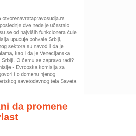
na otvorenavratapravosudja.rs
poslednje dve nedelje učestalo
u se od najviših funkcionera čule
sija upućuje pohvale Srbiji,
inog sektora su navodili da je
alama, kao i da je Venecijanska
ke Srbiji. O čemu se zapravo radi?
isije - Evropska komisija za
govori i o domenu njenog
ertskog savetodavnog tela Saveta
ani da promene
last