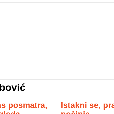
bović
as posmatra,
Istakni se, pr