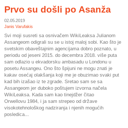
Prvo su došli po Asanža
02.05.2019
Janis Varufakis
Svi moji susreti sa osnivačem WikiLeaksa Julianom
Assangeom odigrali su se u istoj maloj sobi. Kao što je
svetskim obaveštajnim agencijama dobro poznato, u
periodu od jeseni 2015. do decembra 2018. više puta
sam odlazio u ekvadorsku ambasadu u Londonu u
posetu Assangeu. Ono što špijuni ne mogu znati je
kakav osećaj olakšanja koji me je obuzimao svaki put
kad bih izašao iz te zgrade. Sretao sam se sa
Assangeom jer duboko poštujem izvorna načela
WikiLeaksa. Kada sam kao tinejdžer čitao
Orwellovu 1984, i ja sam strepeo od države
visokotehnološkog nadziranja i njenih mogućih
posledica...