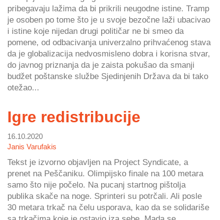
pribegavaju lažima da bi prikrili neugodne istine. Tramp
je osoben po tome što je u svoje bezočne laži ubacivao
i istine koje nijedan drugi političar ne bi smeo da
pomene, od odbacivanja univerzalno prihvaćenog stava
da je globalizacija nedvosmisleno dobra i korisna stvar,
do javnog priznanja da je zaista pokušao da smanji
budžet poštanske službe Sjedinjenih Država da bi tako
otežao...
Igre redistribucije
16.10.2020
Janis Varufakis
Tekst je izvorno objavljen na Project Syndicate, a
prenet na Peščaniku. Olimpijsko finale na 100 metara
samo što nije počelo. Na pucanj startnog pištolja
publika skače na noge. Sprinteri su potrčali. Ali posle
30 metara trkač na čelu usporava, kao da se solidariše
sa trkačima koje je ostavio iza sebe. Mada se