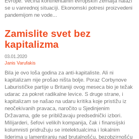
Evrope. Većina kontinentalnih evropskih zemalja nalazi
se u vanrednoj situaciji. Ekonomski potresi proizvedeni
pandemijom ne vode...
Zamislite svet bez
kapitalizma
03.01.2020
Janis Varufakis
Bila je ovo loša godina za anti-kapitaliste. Ali ni
kapitalizam nije prošao ništa bolje. Poraz Corbynove
Laburističke partije u Britaniji ovog meseca bio je težak
udarac za pokret radikalne levice. S druge strane, i
kapitalizam se našao na udaru kritika koje pristižu iz
neočekivanih pravaca, naročito u Sjedinjenim
Državama, gde se približavaju predsednički izbori.
Milijarderi, šefovi velikih kompanija, čak i finansijski
kolumnisti pridružuju se intelektualcima i lokalnim
liderima u lamentiranju nad brutalnošću, bezobzirnošću