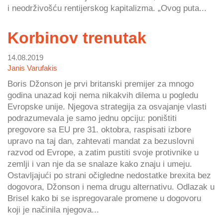
i neodrživošću rentijerskog kapitalizma. „Ovog puta...
Korbinov trenutak
14.08.2019
Janis Varufakis
Boris Džonson je prvi britanski premijer za mnogo
godina unazad koji nema nikakvih dilema u pogledu
Evropske unije. Njegova strategija za osvajanje vlasti
podrazumevala je samo jednu opciju: poništiti
pregovore sa EU pre 31. oktobra, raspisati izbore
upravo na taj dan, zahtevati mandat za bezuslovni
razvod od Evrope, a zatim pustiti svoje protivnike u
zemlji i van nje da se snalaze kako znaju i umeju.
Ostavljajući po strani očigledne nedostatke brexita bez
dogovora, Džonson i nema drugu alternativu. Odlazak u
Brisel kako bi se ispregovarale promene u dogovoru
koji je načinila njegova...