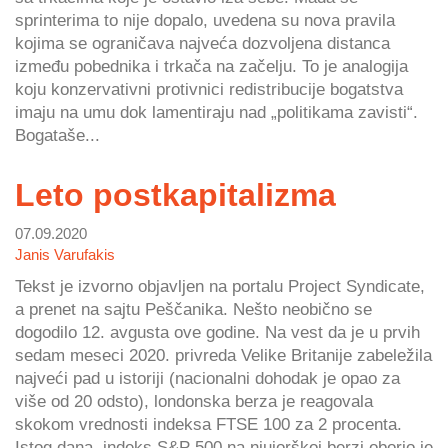
sprinterima to nije dopalo, uvedena su nova pravila
kojima se ograničava najveća dozvoljena distanca
između pobednika i trkača na začelju. To je analogija
koju konzervativni protivnici redistribucije bogatstva
imaju na umu dok lamentiraju nad „politikama zavisti“.
Bogataše...
Leto postkapitalizma
07.09.2020
Janis Varufakis
Tekst je izvorno objavljen na portalu Project Syndicate,
a prenet na sajtu Peščanika. Nešto neobično se
dogodilo 12. avgusta ove godine. Na vest da je u prvih
sedam meseci 2020. privreda Velike Britanije zabeležila
najveći pad u istoriji (nacionalni dohodak je opao za
više od 20 odsto), londonska berza je reagovala
skokom vrednosti indeksa FTSE 100 za 2 procenta.
Istog dana, indeks S&P 500 na njujorškoj berzi oborio je