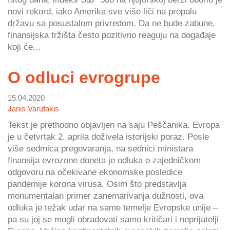
novi rekord, iako Amerika sve više liči na propalu
državu sa posustalom privredom. Da ne bude zabune,
finansijska tržišta često pozitivno reaguju na događaje
koji će...
O odluci evrogrupe
15.04.2020
Janis Varufakis
Tekst je prethodno objavljen na saju Peščanika. Evropa
je u četvrtak 2. aprila doživela istorijski poraz. Posle
više sedmica pregovaranja, na sednici ministara
finansija evrozone doneta je odluka o zajedničkom
odgovoru na očekivane ekonomske posledice
pandemije korona virusa. Osim što predstavlja
monumentalan primer zanemarivanja dužnosti, ova
odluka je težak udar na same temelje Evropske unije –
pa su joj se mogli obradovati samo kritičari i neprijatelji