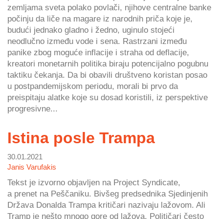
zemljama sveta polako povlači, njihove centralne banke
počinju da liče na magare iz narodnih priča koje je,
budući jednako gladno i žedno, uginulo stojeći
neodlučno između vode i sena. Rastrzani između
panike zbog moguće inflacije i straha od deflacije,
kreatori monetarnih politika biraju potencijalno pogubnu
taktiku čekanja. Da bi obavili društveno koristan posao
u postpandemijskom periodu, morali bi prvo da
preispitaju alatke koje su dosad koristili, iz perspektive
progresivne...
Istina posle Trampa
30.01.2021
Janis Varufakis
Tekst je izvorno objavljen na Project Syndicate,
a prenet na Peščaniku. Bivšeg predsednika Sjedinjenih
Država Donalda Trampa kritičari nazivaju lažovom. Ali
Tramp je nešto mnogo gore od lažova. Političari često