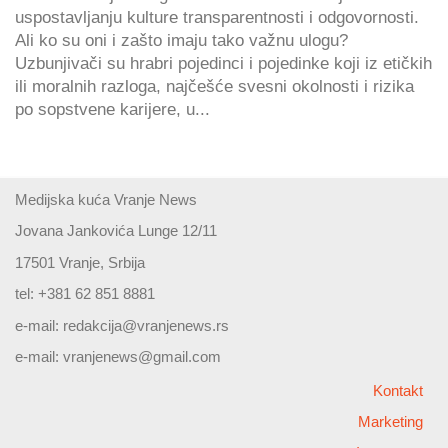
uspostavljanju kulture transparentnosti i odgovornosti.
Ali ko su oni i zašto imaju tako važnu ulogu?
Uzbunjivači su hrabri pojedinci i pojedinke koji iz etičkih
ili moralnih razloga, najčešće svesni okolnosti i rizika
po sopstvene karijere, u...
Medijska kuća Vranje News
Jovana Jankovića Lunge 12/11
17501 Vranje, Srbija
tel: +381 62 851 8881
e-mail:
redakcija@vranjenews.rs
e-mail:
vranjenews@gmail.com
Kontakt
Marketing