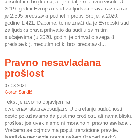
apsolutnim brojkama, ali je i dalje relativno visok. U
2019. godini Evropski sud za ljudska prava razmatrao
je 2.595 predstavki podnetih protiv Srbije, a 2020.
godine 1.421. Dabome, to ne znači da je Evropski sud
za ljudska prava prihvatio da sudi u svim tim
slučajevima (u 2020. godini je prihvatio svega 8
predstavki), međutim toliki broj predstavki...
Pravno nesavladana
prošlost
07.08.2021
Goran Sandić
Tekst je izvorno objavljen na
otvorenavratapravosudja.rs U okretanju budućnosti
često pokušavamo da pustimo prošlost, ali nama blisku
prošlost još uvek nismo ni moralno ni pravno savladali.
Vraćamo se pojmovima poput tranzicione pravde,
istorijske nepravde prema našem (izaberi naziv)