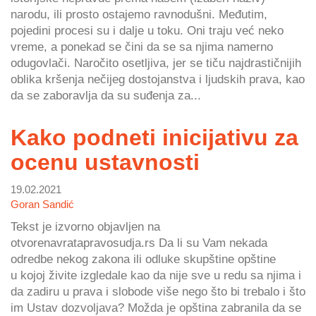
narodu, ili prosto ostajemo ravnodušni. Međutim,
pojedini procesi su i dalje u toku. Oni traju već neko
vreme, a ponekad se čini da se sa njima namerno
odugovlači. Naročito osetljiva, jer se tiču najdrastičnijih
oblika kršenja nečijeg dostojanstva i ljudskih prava, kao
da se zaboravlja da su suđenja za...
Kako podneti inicijativu za
ocenu ustavnosti
19.02.2021
Goran Sandić
Tekst je izvorno objavljen na
otvorenavratapravosudja.rs Da li su Vam nekada
odredbe nekog zakona ili odluke skupštine opštine
u kojoj živite izgledale kao da nije sve u redu sa njima i
da zadiru u prava i slobode više nego što bi trebalo i što
im Ustav dozvoljava? Možda je opština zabranila da se