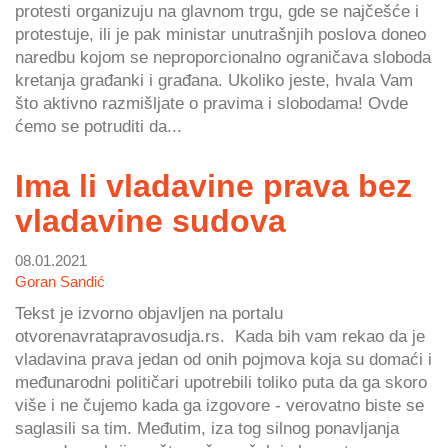
protesti organizuju na glavnom trgu, gde se najčešće i
protestuje, ili je pak ministar unutrašnjih poslova doneo
naredbu kojom se neproporcionalno ograničava sloboda
kretanja građanki i građana. Ukoliko jeste, hvala Vam
što aktivno razmišljate o pravima i slobodama! Ovde
ćemo se potruditi da...
Ima li vladavine prava bez
vladavine sudova
08.01.2021
Goran Sandić
Tekst je izvorno objavljen na portalu
otvorenavratapravosudja.rs. Kada bih vam rekao da je
vladavina prava jedan od onih pojmova koja su domaći i
međunarodni političari upotrebili toliko puta da ga skoro
više i ne čujemo kada ga izgovore - verovatno biste se
saglasili sa tim. Međutim, iza tog silnog ponavljanja