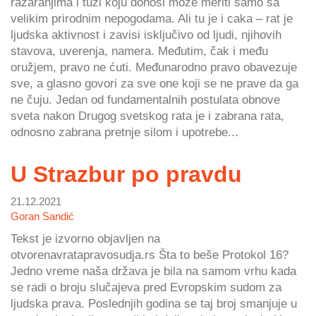
razaranjima i tuzi koju donosi može meriti samo sa
velikim prirodnim nepogodama. Ali tu je i caka – rat je
ljudska aktivnost i zavisi isključivo od ljudi, njihovih
stavova, uverenja, namera. Međutim, čak i među
oružjem, pravo ne ćuti. Međunarodno pravo obavezuje
sve, a glasno govori za sve one koji se ne prave da ga
ne čuju. Jedan od fundamentalnih postulata obnove
sveta nakon Drugog svetskog rata je i zabrana rata,
odnosno zabrana pretnje silom i upotrebe...
U Strazbur po pravdu
21.12.2021
Goran Sandić
Tekst je izvorno objavljen na
otvorenavratapravosudja.rs Šta to beše Protokol 16?
Jedno vreme naša država je bila na samom vrhu kada
se radi o broju slučajeva pred Evropskim sudom za
ljudska prava. Poslednjih godina se taj broj smanjuje u