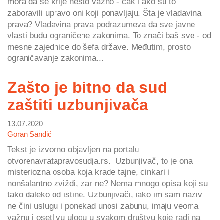
mora da se krije nešto važno - čak i ako su to
zaboravili upravo oni koji ponavljaju. Šta je vladavina
prava? Vladavina prava podrazumeva da sve javne
vlasti budu ograničene zakonima. To znači baš sve - od
mesne zajednice do šefa države. Međutim, prosto
ograničavanje zakonima...
Zašto je bitno da sud
zaštiti uzbunjivača
13.07.2020
Goran Sandić
Tekst je izvorno objavljen na portalu
otvorenavratapravosudja.rs. Uzbunjivač, to je ona
misteriozna osoba koja krade tajne, cinkari i
nonšalantno zviždi, zar ne? Nema mnogo opisa koji su
tako daleko od istine. Uzbunjivači, iako im sam naziv
ne čini uslugu i ponekad unosi zabunu, imaju veoma
važnu i osetljvu ulogu u svakom društvu koje radi na