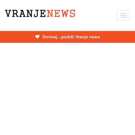
Skip
to
Toggl
main
navig
content
Doniraj - podrži Vranje news