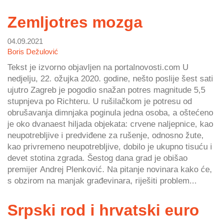
Zemljotres mozga
04.09.2021
Boris Dežulović
Tekst je izvorno objavljen na portalnovosti.com U
nedjelju, 22. ožujka 2020. godine, nešto poslije šest sati
ujutro Zagreb je pogodio snažan potres magnitude 5,5
stupnjeva po Richteru. U rušilačkom je potresu od
obrušavanja dimnjaka poginula jedna osoba, a oštećeno
je oko dvanaest hiljada objekata: crvene naljepnice, kao
neupotrebljive i predviđene za rušenje, odnosno žute,
kao privremeno neupotrebljive, dobilo je ukupno tisuću i
devet stotina zgrada. Šestog dana grad je obišao
premijer Andrej Plenković. Na pitanje novinara kako će,
s obzirom na manjak građevinara, riješiti problem...
Srpski rod i hrvatski euro