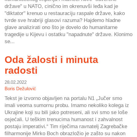
države" u NATO, cinično im okrenuvši leđa kad je
"diktator" krenuo u restauraciju raspale države, kako
tvrde sve hrabriji glasovi razuma? Hajdemo hladne
glave analizirati ono što je dovelo do humanitarne
tragedije u Kijevu i ostatku "napadnute" države. Klonimo
se...
Oda žalosti i minuta
radosti
28.02.2022
Boris Dežulović
Tekst je izvorno objavljen na portalu N1 „Jučer smo
imali veoma sumornu probu. Imamo nekoliko kolega iz
Ukrajine koji su bili jako potreseni, ali svi smo se loše
osjećali. U teškim trenucima humanost i zahvalnost
postaju imperativi.“ Tim riječima ravnatelj Zagrebačke
filharmonije Mirko Boch obrazložio je zašto su nakon