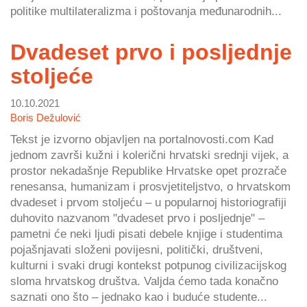
politike multilateralizma i poštovanja međunarodnih...
Dvadeset prvo i posljednje
stoljeće
10.10.2021
Boris Dežulović
Tekst je izvorno objavljen na portalnovosti.com Kad
jednom završi kužni i kolerični hrvatski srednji vijek, a
prostor nekadašnje Republike Hrvatske opet prozrače
renesansa, humanizam i prosvjetiteljstvo, o hrvatskom
dvadeset i prvom stoljeću – u popularnoj historiografiji
duhovito nazvanom "dvadeset prvo i posljednje" –
pametni će neki ljudi pisati debele knjige i studentima
pojašnjavati složeni povijesni, politički, društveni,
kulturni i svaki drugi kontekst potpunog civilizacijskog
sloma hrvatskog društva. Valjda ćemo tada konačno
saznati ono što – jednako kao i buduće studente...