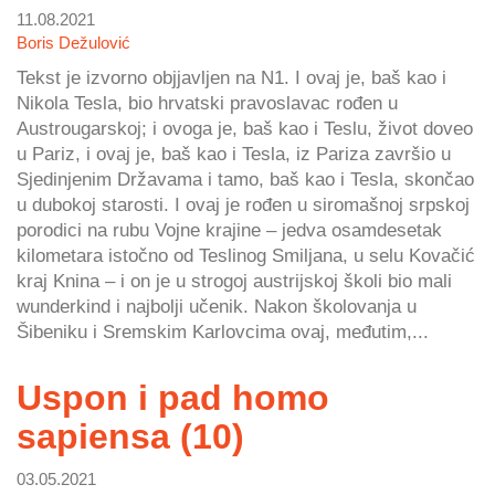
11.08.2021
Boris Dežulović
Tekst je izvorno objjavljen na N1. I ovaj je, baš kao i
Nikola Tesla, bio hrvatski pravoslavac rođen u
Austrougarskoj; i ovoga je, baš kao i Teslu, život doveo
u Pariz, i ovaj je, baš kao i Tesla, iz Pariza završio u
Sjedinjenim Državama i tamo, baš kao i Tesla, skončao
u dubokoj starosti. I ovaj je rođen u siromašnoj srpskoj
porodici na rubu Vojne krajine – jedva osamdesetak
kilometara istočno od Teslinog Smiljana, u selu Kovačić
kraj Knina – i on je u strogoj austrijskoj školi bio mali
wunderkind i najbolji učenik. Nakon školovanja u
Šibeniku i Sremskim Karlovcima ovaj, međutim,...
Uspon i pad homo
sapiensa (10)
03.05.2021