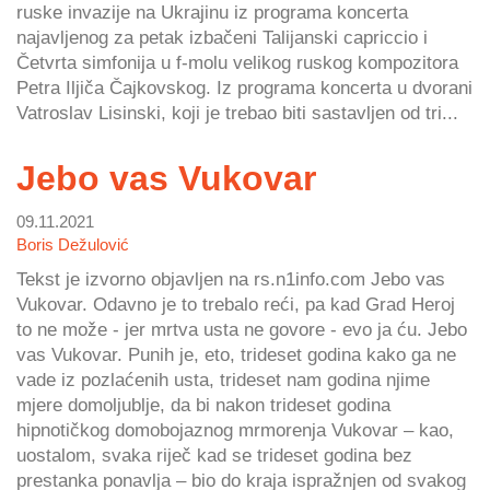
ruske invazije na Ukrajinu iz programa koncerta
najavljenog za petak izbačeni Talijanski capriccio i
Četvrta simfonija u f-molu velikog ruskog kompozitora
Petra Iljiča Čajkovskog. Iz programa koncerta u dvorani
Vatroslav Lisinski, koji je trebao biti sastavljen od tri...
Jebo vas Vukovar
09.11.2021
Boris Dežulović
Tekst je izvorno objavljen na rs.n1info.com Jebo vas
Vukovar. Odavno je to trebalo reći, pa kad Grad Heroj
to ne može - jer mrtva usta ne govore - evo ja ću. Jebo
vas Vukovar. Punih je, eto, trideset godina kako ga ne
vade iz pozlaćenih usta, trideset nam godina njime
mjere domoljublje, da bi nakon trideset godina
hipnotičkog domobojaznog mrmorenja Vukovar – kao,
uostalom, svaka riječ kad se trideset godina bez
prestanka ponavlja – bio do kraja ispražnjen od svakog