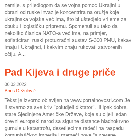
zemlje, s prijedlogom da se vojna pomoć Ukrajini u
obrani od ruske invazije koncentrira na oružje koje
ukrajinska vojska već ima, što bi uštedjelo vrijeme za
obuku i logističku pripremu. Spomenuli su tako da
nekoliko članica NATO-a već ima, na primjer,
sofisticirani ruski protuzračni sustav S-300 PMU, kakav
imaju i Ukrajinci, i kakvim znaju rukovati zatvorenih
očiju. A...
Pad Kijeva i druge priče
06.03.2022
Boris Dežulović
Tekst je izvorno objavljen na www.portalnovosti.com Je
li stvarno za sve kriv "poludjeli diktator", ili ipak dobre,
stare Sjedinjene Američke Države, koje su cijeli jedan
drevni europski narod sa sigurne distance hladnokrvno
gurnule u katastrofu, desetljećima radeći na raspadu
komunističkog imperija i mameći nove "suverene