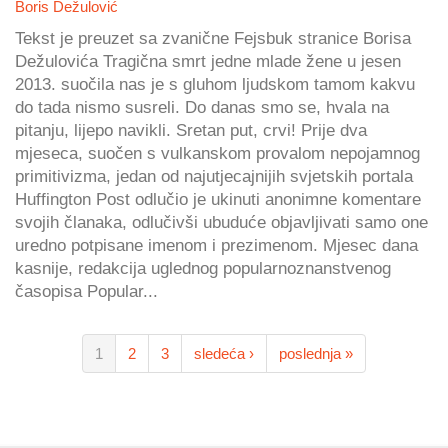
Boris Dežulović
Tekst je preuzet sa zvanične Fejsbuk stranice Borisa
Dežulovića Tragična smrt jedne mlade žene u jesen
2013. suočila nas je s gluhom ljudskom tamom kakvu
do tada nismo susreli. Do danas smo se, hvala na
pitanju, lijepo navikli. Sretan put, crvi! Prije dva
mjeseca, suočen s vulkanskom provalom nepojamnog
primitivizma, jedan od najutjecajnijih svjetskih portala
Huffington Post odlučio je ukinuti anonimne komentare
svojih članaka, odlučivši ubuduće objavljivati samo one
uredno potpisane imenom i prezimenom. Mjesec dana
kasnije, redakcija uglednog popularnoznanstvenog
časopisa Popular...
1
2
3
sledeća ›
poslednja »