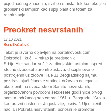
pojedinačnog značenja, svrhe i smisla, tek konfekcijski
grobljanski lampion kao šuplji plastični totem za
raspirivanje...
Preokret nesvrstanih
17.10.2021
Boris Dežulović
Tekst je izvorno objavljen na portalnovosti.com
Dobrodošli kući! – rekao je predsednik
Srbije Aleksandar Vučić za divovskim astalom ispred
stotinu dvadeset šarenih zastava, disciplinovano
postrojenih uz zidove Hale 11 Beogradskog sajma,
pozdravljajući članove stotinak državnih delegacija
okupljenih na svečarskom Samitu nesvrstanih,
organizovanom povodom šezdesete godišnjice prvog
samita, održanog septembra 1961. u Beogradu. "Srbija
kao pravni naslednik Jugoslavije, osnivač Ujedinjenih
nacija i Pokreta nesvrstanih, ponosni je promoter