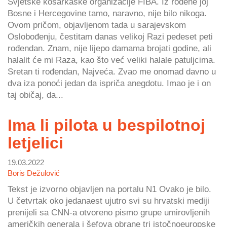
Svjetske košarkaške organizacije FIBA. Iz rodene joj
Bosne i Hercegovine tamo, naravno, nije bilo nikoga.
Ovom pričom, objavljenom tada u sarajevskom
Oslobođenju, čestitam danas velikoj Razi pedeset peti
rođendan. Znam, nije lijepo damama brojati godine, ali
halalit će mi Raza, kao što već veliki halale patuljcima.
Sretan ti rođendan, Najveća. Zvao me onomad davno u
dva iza ponoći jedan da ispriča anegdotu. Imao je i on
taj običaj, da...
Ima li pilota u bespilotnoj
letjelici
19.03.2022
Boris Dežulović
Tekst je izvorno objavljen na portalu N1 Ovako je bilo.
U četvrtak oko jedanaest ujutro svi su hrvatski mediji
prenijeli sa CNN-a otvoreno pismo grupe umirovljenih
američkih generala i šefova obrane tri istočnoeuropske