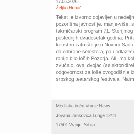
17.06.2026
Željko Hubač
Tekst je izvorno objavljen u nedelj
pozorišna javnost je, manje-više, 
takmičarski program 71. Sterijinog p
poslednjih dvadesetak godina. Pri
koristim zato što je u Novom Sadu b
da odbrane selektora, pa i odlazećeg
ranije bilo loših Pozorja. Ali, ma k
zvučalo, ovaj dvojac (selektor/dire
odgovornost za loše ovogodišnje iz
srpskog teatarskog festivala. Naime
Medijska kuća Vranje News
Jovana Jankovića Lunge 12/11
17501 Vranje, Srbija