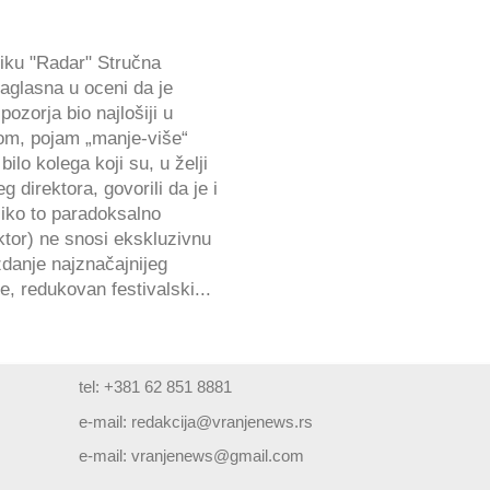
niku "Radar" Stručna
saglasna u oceni da je
ozorja bio najlošiji u
tom, pojam „manje-više“
ilo kolega koji su, u želji
 direktora, govorili da je i
oliko to paradoksalno
ktor) ne snosi ekskluzivnu
danje najznačajnijeg
, redukovan festivalski...
tel: +381 62 851 8881
e-mail:
redakcija@vranjenews.rs
e-mail:
vranjenews@gmail.com