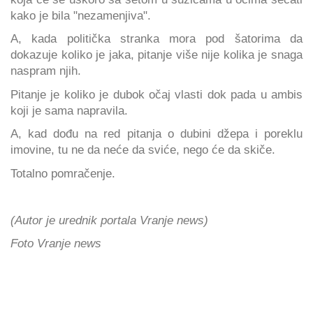
kako je bila "nezamenjiva".
A, kada politička stranka mora pod šatorima da
dokazuje koliko je jaka, pitanje više nije kolika je snaga
naspram njih.
Pitanje je koliko je dubok očaj vlasti dok pada u ambis
koji je sama napravila.
A, kad dođu na red pitanja o dubini džepa i poreklu
imovine, tu ne da neće da sviće, nego će da skiče.
Totalno pomračenje.
(Autor je urednik portala Vranje news)
Foto Vranje news