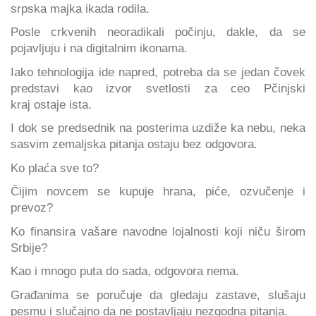
srpska majka ikada rodila.
Posle crkvenih neoradikali počinju, dakle, da se
pojavljuju i na digitalnim ikonama.
Iako tehnologija ide napred, potreba da se jedan čovek
predstavi kao izvor svetlosti za ceo Pčinjski
kraj ostaje ista.
I dok se predsednik na posterima uzdiže ka nebu, neka
sasvim zemaljska pitanja ostaju bez odgovora.
Ko plaća sve to?
Čijim novcem se kupuje hrana, piće, ozvučenje i
prevoz?
Ko finansira vašare navodne lojalnosti koji niču širom
Srbije?
Kao i mnogo puta do sada, odgovora nema.
Građanima se poručuje da gledaju zastave, slušaju
pesmu i slučajno da ne postavljaju nezgodna pitanja.