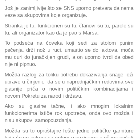
Još je zanimljivije što se SNS uporno pretvara da nema
veze sa skupovima koje organizuje.
Stranka je tu, funkcioneri su tu, članovi su tu, parole su
tu, ali organizator kao da je pao s Marsa.
To podseća na čoveka koji sedi za stolom punim
pečenja, drži nož u ruci, umastio se do laktova, moča
mu curi do junačkijeh grudi, a on uporno tvrdi da obed
nije ni pipnuo.
Možda razlog za toliku potrebu dokazivanja snage leži
upravo u činjenici da se u naprednjačkim redovima sve
glasnije priča o novim političkim kombinacijama i
novom Pokretu za narod i državu.
Ako su glasine tačne, i ako mnogim lokalnim
funkcionerima ističe rok upotrebe, onda ovo možda i
nisu skupovi samopouzdanja.
Možda su to oproštajne fešte jedne političke garniture
koja će se uskoro sa setom u suzicama u očima sećati