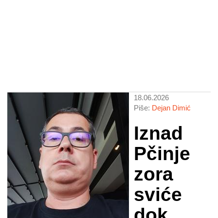
18.06.2026
Piše:
Dejan Dimić
Iznad
Pčinje
zora
sviće
dok