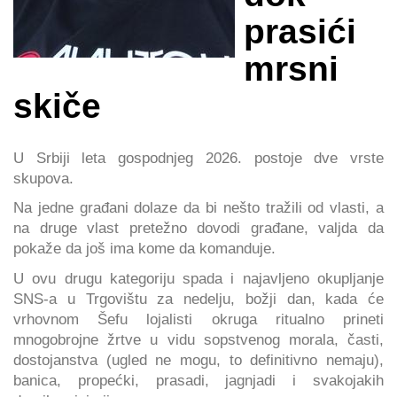
prasići
mrsni
skiče
U Srbiji leta gospodnjeg 2026. postoje dve vrste
skupova.
Na jedne građani dolaze da bi nešto tražili od vlasti, a
na druge vlast pretežno dovodi građane, valjda da
pokaže da još ima kome da komanduje.
U ovu drugu kategoriju spada i najavljeno okupljanje
SNS-a u Trgovištu za nedelju, božji dan, kada će
vrhovnom Šefu lojalisti okruga ritualno prineti
mnogobrojne žrtve u vidu sopstvenog morala, časti,
dostojanstva (ugled ne mogu, to definitivno nemaju),
banica, propećki, prasadi, jagnjadi i svakojakih