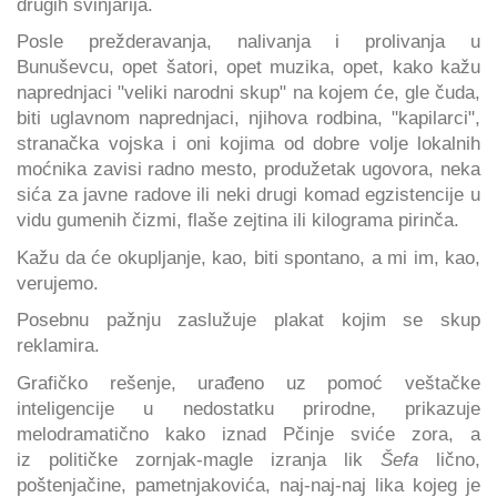
drugih svinjarija.
Posle prežderavanja, nalivanja i prolivanja u
Bunuševcu, opet šatori, opet muzika, opet, kako kažu
naprednjaci "veliki narodni skup" na kojem će, gle čuda,
biti uglavnom naprednjaci, njihova rodbina, "kapilarci",
stranačka vojska i oni kojima od dobre volje lokalnih
moćnika zavisi radno mesto, produžetak ugovora, neka
sića za javne radove ili neki drugi komad egzistencije u
vidu gumenih čizmi, flaše zejtina ili kilograma pirinča.
Kažu da će okupljanje, kao, biti spontano, a mi im, kao,
verujemo.
Posebnu pažnju zaslužuje plakat kojim se skup
reklamira.
Grafičko rešenje, urađeno uz pomoć veštačke
inteligencije u nedostatku prirodne, prikazuje
melodramatično kako iznad Pčinje sviće zora, a
iz političke zornjak-magle izranja lik
Šefa
lično,
poštenjačine, pametnjakovića, naj-naj-naj lika kojeg je