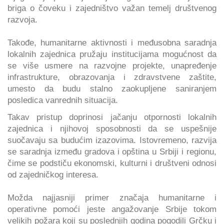
briga o čoveku i zajedništvo važan temelj društvenog
razvoja.
Takođe, humanitarne aktivnosti i međusobna saradnja
lokalnih zajednica pružaju institucijama mogućnost da
se više usmere na razvojne projekte, unapređenje
infrastrukture, obrazovanja i zdravstvene zaštite,
umesto da budu stalno zaokupljene saniranjem
posledica vanrednih situacija.
Takav pristup doprinosi jačanju otpornosti lokalnih
zajednica i njihovoj sposobnosti da se uspešnije
suočavaju sa budućim izazovima. Istovremeno, razvija
se saradnja između gradova i opština u Srbiji i regionu,
čime se podstiču ekonomski, kulturni i društveni odnosi
od zajedničkog interesa.
Možda najjasniji primer značaja humanitarne i
operativne pomoći jeste angažovanje Srbije tokom
velikih požara koji su poslednjih godina pogodili Grčku i