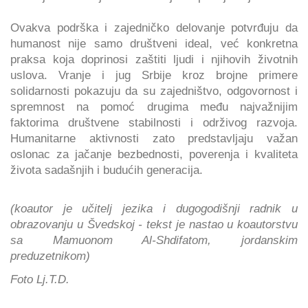
Ovakva podrška i zajedničko delovanje potvrđuju da
humanost nije samo društveni ideal, već konkretna
praksa koja doprinosi zaštiti ljudi i njihovih životnih
uslova. Vranje i jug Srbije kroz brojne primere
solidarnosti pokazuju da su zajedništvo, odgovornost i
spremnost na pomoć drugima među najvažnijim
faktorima društvene stabilnosti i održivog razvoja.
Humanitarne aktivnosti zato predstavljaju važan
oslonac za jačanje bezbednosti, poverenja i kvaliteta
života sadašnjih i budućih generacija.
(koautor je učitelj jezika i dugogodišnji radnik u
obrazovanju u Švedskoj - tekst je nastao u koautorstvu
sa Mamuonom Al-Shdifatom, jordanskim
preduzetnikom)
Foto Lj.T.D.