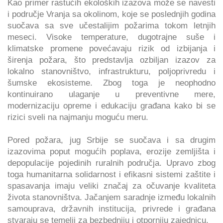
Kao primer rastućih ekoloških izazova može se navesti
i područje Vranja sa okolinom, koje se poslednjih godina
suočava sa sve učestalijim požarima tokom letnjih
meseci. Visoke temperature, dugotrajne suše i
klimatske promene povećavaju rizik od izbijanja i
širenja požara, što predstavlja ozbiljan izazov za
lokalno stanovništvo, infrastrukturu, poljoprivredu i
šumske ekosisteme. Zbog toga je neophodno
kontinuirano ulaganje u preventivne mere,
modernizaciju opreme i edukaciju građana kako bi se
rizici sveli na najmanju moguću meru.
Pored požara, jug Srbije se suočava i sa drugim
izazovima poput mogućih poplava, erozije zemljišta i
depopulacije pojedinih ruralnih područja. Upravo zbog
toga humanitarna solidarnost i efikasni sistemi zaštite i
spasavanja imaju veliki značaj za očuvanje kvaliteta
života stanovništva. Jačanjem saradnje između lokalnih
samouprava, državnih institucija, privrede i građana
stvaraju se temelji za bezbedniju i otporniju zajednicu.