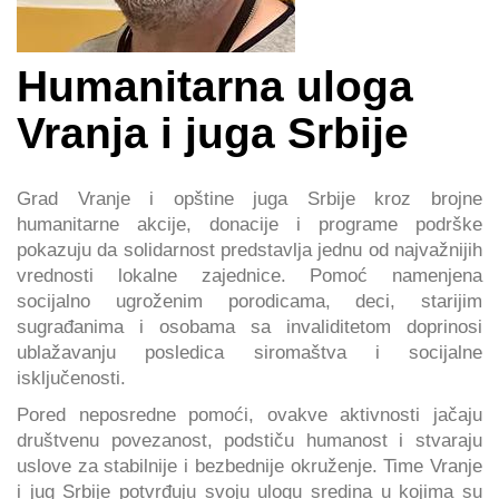
Humanitarna uloga
Vranja i juga Srbije
Grad Vranje i opštine juga Srbije kroz brojne
humanitarne akcije, donacije i programe podrške
pokazuju da solidarnost predstavlja jednu od najvažnijih
vrednosti lokalne zajednice. Pomoć namenjena
socijalno ugroženim porodicama, deci, starijim
sugrađanima i osobama sa invaliditetom doprinosi
ublažavanju posledica siromaštva i socijalne
isključenosti.
Pored neposredne pomoći, ovakve aktivnosti jačaju
društvenu povezanost, podstiču humanost i stvaraju
uslove za stabilnije i bezbednije okruženje. Time Vranje
i jug Srbije potvrđuju svoju ulogu sredina u kojima su