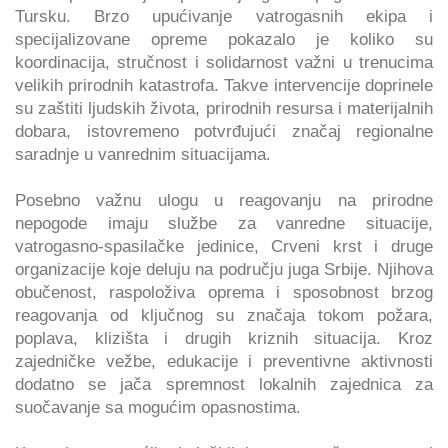
Tursku. Brzo upućivanje vatrogasnih ekipa i
specijalizovane opreme pokazalo je koliko su
koordinacija, stručnost i solidarnost važni u trenucima
velikih prirodnih katastrofa. Takve intervencije doprinele
su zaštiti ljudskih života, prirodnih resursa i materijalnih
dobara, istovremeno potvrđujući značaj regionalne
saradnje u vanrednim situacijama.
Posebno važnu ulogu u reagovanju na prirodne
nepogode imaju službe za vanredne situacije,
vatrogasno-spasilačke jedinice, Crveni krst i druge
organizacije koje deluju na području juga Srbije. Njihova
obučenost, raspoloživa oprema i sposobnost brzog
reagovanja od ključnog su značaja tokom požara,
poplava, klizišta i drugih kriznih situacija. Kroz
zajedničke vežbe, edukacije i preventivne aktivnosti
dodatno se jača spremnost lokalnih zajednica za
suočavanje sa mogućim opasnostima.