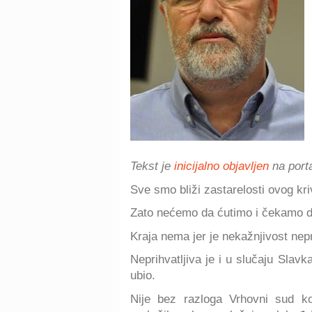
Tekst je
inicijalno objavljen
na porta
Sve smo bliži zastarelosti ovog kri
Zato nećemo da ćutimo i čekamo da 
Kraja nema jer je nekažnjivost nepr
Neprihvatljiva je i u slučaju Slav
ubio.
Nije bez razloga Vrhovni sud k