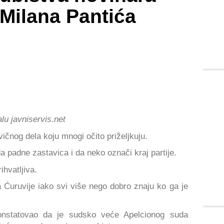
Milana Pantića
lu javniservis.net
vičnog dela koju mnogi očito priželjkuju.
padne zastavica i da neko označi kraj partije.
ihvatljiva.
ka Ćuruvije iako svi više nego dobro znaju ko ga je
onstatovao da je sudsko veće Apelcionog suda