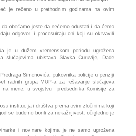
 već je rečeno u prethodnim godinama na ovim
 da obećamo jeste da nećemo odustati i da ćemo
 daju odgovori i procesuiraju oni koji su okrvavili
da je u dužem vremenskom periodu ugrožena
 na slučajevima ubistava Slavka Ćuruvije, Dade
i Predraga Simonovića, pukovnika policije u penziji
šef radnih grupa MUP-a za rešavanje slučajeva
o i na mene, u svojstvu predsednika Komisije za
nosu institucija i društva prema ovim zločinima koji
god se budemo borili za nekažnjivost, očigledno je
inarke i novinare kojima je ne samo ugrožena