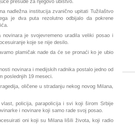
juće presude za njegovo ubistvo.
 nadležna institucija zvanično upitati Tužilaštvo
ega je dva puta rezolutno odbijalo da pokrene
ića.
a novinara je svojevremeno uradila veliki posao i
rocesuiranje koje se nije desilo.
avamo plamičak nade da će se pronaći ko je ubio
nosti novinara i medijskih radnika postalo jedno od
om poslednjih 19 meseci.
tragedija, oličene u stradanju nekog novog Milana,
ast, policija, parapolicija i svi koji širom Srbije
ovinarke i novinare koji samo rade svoj posao.
esuirati oni koji su Milana lišili života, koji radio