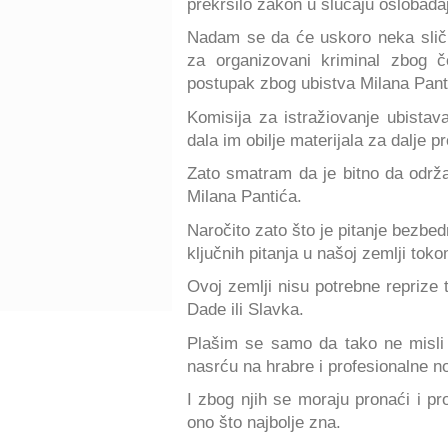
prekršilo zakon u slučaju oslobađa
Nadam se da će uskoro neka slična
za organizovani kriminal zbog č
postupak zbog ubistva Milana Pant
Komisija za istražiovanje ubistav
dala im obilje materijala za dalje p
Zato smatram da je bitno da održ
Milana Pantića.
Naročito zato što je pitanje bezbed
ključnih pitanja u našoj zemlji tok
Ovoj zemlji nisu potrebne reprize 
Dade ili Slavka.
Plašim se samo da tako ne misli vl
nasrću na hrabre i profesionalne n
I zbog njih se moraju pronaći i proc
ono što najbolje zna.