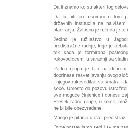
Da li znamo ko su akteri tog delov
Da bi bili procesuirani u tom p
državnih institucija na najvišem
planiranja. Žalosno je reći da je to
Jedino je tužilaštvo u Jagod
predistražne radnje, koje je treba
tek kada je formirana posled
rukovodiocem, u saradnji sa vladi
Radna grupa je bila na dobrom 
doprinese rasvetljavanju ovog zloč
i njegov rukovodilac su smatrali d
sebe. Umesto da pozovu istražitelje
sve moguće činjenice i donesu zaje
Presek radne grupe, u kome, možda
ne bi bile obezvređene.
Mnogo je pitanja u ovoj predistraz