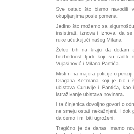
Sve ostalo što bismo navodili
okupljanjima posle pomena.
Jedino što možemo sa sigurnošću
insistirati, iznova i iznova, da se
ruke ućutkujući našeg Milana.
Želeo bih na kraju da dodam 
bezbednost ljudi koji su radili
Vujasinović i Milana Pantića.
Mislim na majora policije u penzij
Dragana Kecmana koji je bio i 
ubistava Ćuruvije i Pantića, ka
istraživanje ubistava novinara.
I ta činjenica dovoljno govori o od
ne smeju ostati nekažnjeni. I dok 
da ćemo i mi biti ugroženi.
Tragično je da danas imamo nov