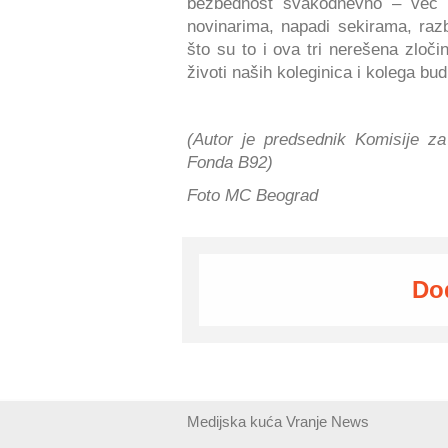
bezbednost svakodnevno – već su
novinarima, napadi sekirama, razbi
što su to i ova tri nerešena zloč
životi naših koleginica i kolega bu
(Autor je predsednik Komisije za
Fonda B92)
Foto MC Beograd
Do
Medijska kuća Vranje News