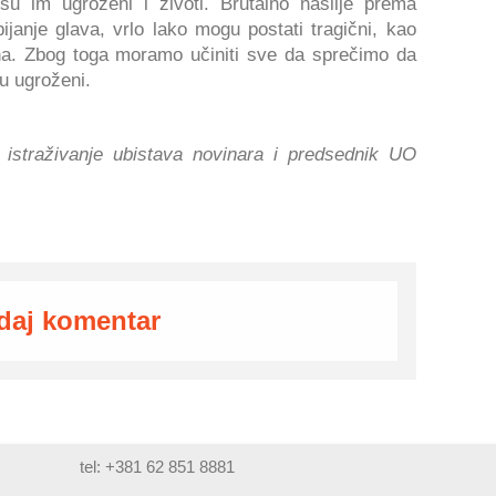
 im ugroženi i životi. Brutalno nasilje prema
janje glava, vrlo lako mogu postati tragični, kao
ina. Zbog toga moramo učiniti sve da sprečimo da
du ugroženi.
 istraživanje ubistava novinara i predsednik UO
daj komentar
tel: +381 62 851 8881