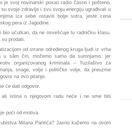
 je svoj novinarski posao radio časno i pošteno,
su svoje zdravlje i svu svoju energiju ugrađivali u
njima iza sebe ostavili bolje sutra, jeste cena
rskog pera iz Jagodine.
i bio ućutkan, da ne osvešćuje tu radničku klasu,
 su prodati.
vatizacijom od strane određenog kruga ljudi iz vrha
ana u sâm čin, možemo samo da sumnjamo, jer
 protiv organizovanog kriminala – Tuzilaštvo za
nanja, snage, volje i političke volje, da preuzme
govor na ovo pitanje.
e će dati odgovor.
ali istina o njegovom radu neće i ne sme biti
je poći od motiva.
 ubistva Milana Pantića? Jasno kažemo na ovom