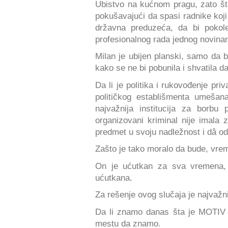
Ubistvo na kućnom pragu, zato što
pokušavajući da spasi radnike koji 
državna preduzeća, da bi pokole
profesionalnog rada jednog novina
Milan je ubijen planski, samo da b
kako se ne bi pobunila i shvatila da
Da li je politika i rukovođenje pri
političkog establišmenta umeš
najvažnija institucija za borbu
organizovani kriminal nije imala z
predmet u svoju nadležnost i dâ od
Zašto je tako moralo da bude, vrem
On je ućutkan za sva vremena, 
ućutkana.
Za rešenje ovog slučaja je najvažni
Da li znamo danas šta je MOTIV
mestu da znamo.