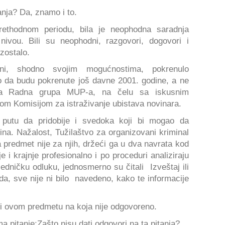
anja? Da, znamo i to.
rethodnom periodu, bila je neophodna saradnja
 nivou. Bili su neophodni, razgovori, dogovori i
 izostalo.
ini, shodno svojim mogućnostima, pokrenulo
lo da budu pokrenute još davne 2001. godine, a ne
nja Radna grupa MUP-a, na čelu sa iskusnim
nom Komisijom za istraživanje ubistava novinara.
putu da pridobije i svedoka koji bi mogao da
ina. Nažalost, Tužilaštvo za organizovani kriminal
a predmet nije za njih, držeći ga u dva navrata kod
 i krajnje profesionalno i po proceduri analiziraju
dničku odluku, jednosmerno su čitali Izveštaj ili
, sve nije ni bilo navedeno, kako te informacije
i i ovom predmetu na koja nije odgovoreno.
Ovde postavljamo sebi i svima nama pitanje׃ Zašto nisu dati odgovori na ta pitanja?