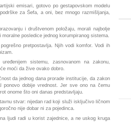
artijski emisari, gotovo po gestapovskom modelu
e podrške za Šefa, a oni, bez mnogo razmišljanja,
brazovanju i društvenom položaju, morali najbolje
i moralne posledice jednog korumpiranog sistema.
pogrešno pretpostavlja. Njih vodi komfor. Vodi ih
nizam.
 uređenijem sistemu, zasnovanom na zakonu,
neće moći da žive ovako dobro.
nost da jednog dana prorade institucije, da zakon
l ponovo dobije vrednost. Jer sve ono na čemu
rot onome što oni danas predstavljaju.
avnu stvar: nijedan rad koji služi isključivo ličnom
goročno nije dobar ni za pojedinca.
a ljudi radi u korist zajednice, a ne uskog kruga