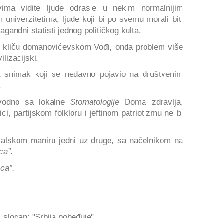
vima vidite ljude odrasle u nekim normalnijim
univerzitetima, ljude koji bi po svemu morali biti
gandni statisti jednog političkog kulta.
a kliču domanovićevskom Vođi, onda problem više
ilizacijski.
 snimak koji se nedavno pojavio na društvenim
.
avodno sa lokalne
Stomatologije
Doma zdravlja,
ci, partijskom folkloru i jeftinom patriotizmu ne bi
ikalskom maniru jedni uz druge, sa načelnikom na
ca”.
ca”.
i slogan: "Srbija pobeđuje".