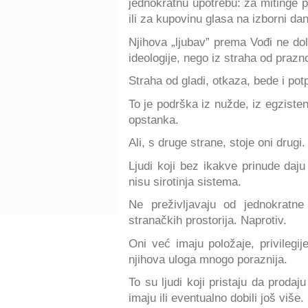
jednokratnu upotrebu: za mitinge 
ili za kupovinu glasa na izborni dan
Njihova „ljubav” prema Vođi ne dol
ideologije, nego iz straha od prazn
Straha od gladi, otkaza, bede i po
To je podrška iz nužde, iz egziste
opstanka.
Ali, s druge strane, stoje oni drugi
Ljudi koji bez ikakve prinude daj
nisu sirotinja sistema.
Ne preživljavaju od jednokratne
stranačkih prostorija. Naprotiv.
Oni već imaju položaje, privilegije
njihova uloga mnogo poraznija.
To su ljudi koji pristaju da proda
imaju ili eventualno dobili još više.