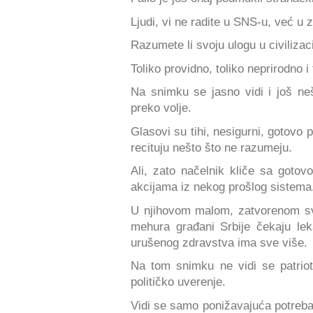
Ljudi, vi ne radite u SNS-u, već u 
Razumete li svoju ulogu u civiliza
Toliko providno, toliko neprirodno i
Na snimku se jasno vidi i još neš
preko volje.
Glasovi su tihi, nesigurni, gotovo 
recituju nešto što ne razumeju.
Ali, zato načelnik kliče sa goto
akcijama iz nekog prošlog sistema
U njihovom malom, zatvorenom sve
mehura građani Srbije čekaju lek
urušenog zdravstva ima sve više.
Na tom snimku ne vidi se patriot
političko uverenje.
Vidi se samo ponižavajuća potreba