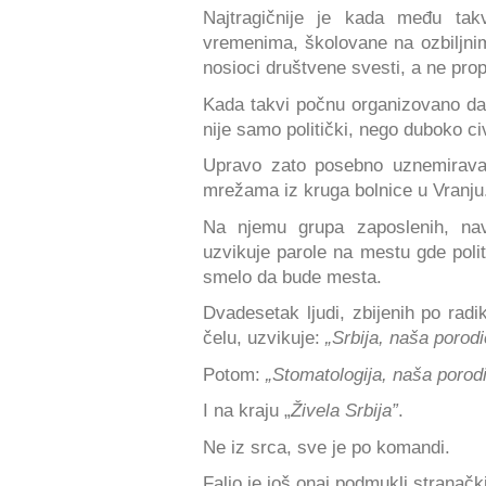
Najtragičnije je kada među tak
vremenima, školovane na ozbiljnim 
nosioci društvene svesti, a ne propa
Kada takvi počnu organizovano d
nije samo politički, nego duboko civ
Upravo zato posebno uznemirava
mrežama iz kruga bolnice u Vranju
Na njemu grupa zaposlenih, n
uzvikuje parole na mestu gde politi
smelo da bude mesta.
Dvadesetak ljudi, zbijenih po rad
čelu, uzvikuje:
„Srbija, naša porodi
Potom:
„Stomatologija, naša porodi
I na kraju „
Živela Srbija”
.
Ne iz srca, sve je po komandi.
Falio je još onaj podmukli stranačk