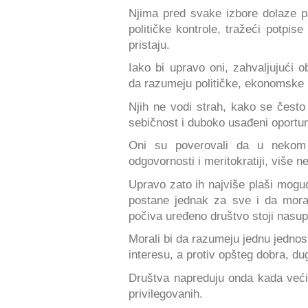
Njima pred svake izbore dolaze p
političke kontrole, tražeći potpis
pristaju.
Iako bi upravo oni, zahvaljujući o
da razumeju političke, ekonomske 
Njih ne vodi strah, kako se često 
sebičnost i duboko usađeni oportu
Oni su poverovali da u nekom
odgovornosti i meritokratiji, više 
Upravo zato ih najviše plaši moguć
postane jednak za sve i da mora
počiva uređeno društvo stoji nasup
Morali bi da razumeju jednu jednost
interesu, a protiv opšteg dobra, du
Društva napreduju onda kada većin
privilegovanih.