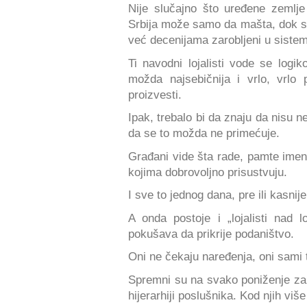
Nije slučajno što uređene zemlj
Srbija može samo da mašta, dok s
već decenijama zarobljeni u sistem
Ti navodni lojalisti vode se logi
možda najsebičnija i vrlo, vrlo 
proizvesti.
Ipak, trebalo bi da znaju da nisu ne
da se to možda ne primećuje.
Građani vide šta rade, pamte imen
kojima dobrovoljno prisustvuju.
I sve to jednog dana, pre ili kasnij
A onda postoje i „lojalisti nad l
pokušava da prikrije podaništvo.
Oni ne čekaju naređenja, oni sami 
Spremni su na svako poniženje zarad
hijerarhiji poslušnika. Kod njih viš