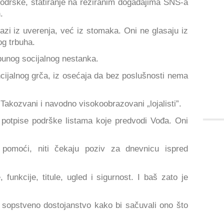
podrške, statiranje na režiranim događajima SNS-a
.
azi iz uverenja, već iz stomaka. Oni ne glasaju iz
og trbuha.
tpunog socijalnog nestanka.
ncijalnog grča, iz osećaja da bez poslušnosti nema
. Takozvani i navodno visokoobrazovani „lojalisti”.
u potpise podrške listama koje predvodi Vođa. Oni
 pomoći, niti čekaju poziv za dnevnicu ispred
, funkcije, titule, ugled i sigurnost. I baš zato je
ju sopstveno dostojanstvo kako bi sačuvali ono što