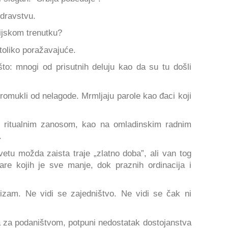
zdravstvu.
cijskom trenutku?
 toliko poražavajuće.
to: mnogi od prisutnih deluju kao da su tu došli
promukli od nelagode. Mrmljaju parole kao đaci koji
vo ritualnim zanosom, kao na omladinskim radnim
.
tu možda zaista traje „zlatno doba”, ali van tog
are kojih je sve manje, dok praznih ordinacija i
izam. Ne vidi se zajedništvo. Ne vidi se čak ni
 za podaništvom, potpuni nedostatak dostojanstva