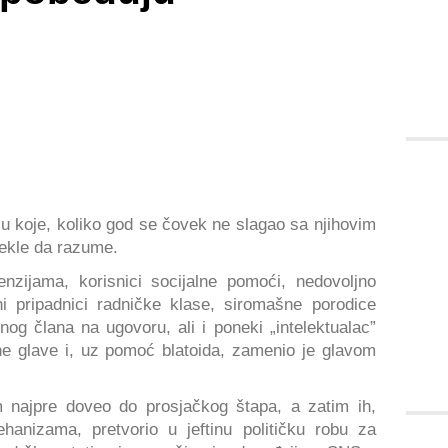
ju koje, koliko god se čovek ne slagao sa njihovim
nekle da razume.
enzijama, korisnici socijalne pomoći, nedovoljno
ni pripadnici radničke klase, siromašne porodice
og člana na ugovoru, ali i poneki „intelektualac”
ne glave i, uz pomoć blatoida, zamenio je glavom
m najpre doveo do prosjačkog štapa, a zatim ih,
hanizama, pretvorio u jeftinu političku robu za