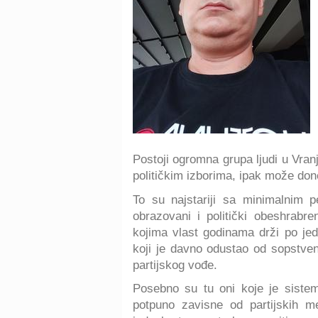
Postoji ogromna grupa ljudi u Vran
političkim izborima, ipak može do
To su najstariji sa minimalnim p
obrazovani i politički obeshrabre
kojima vlast godinama drži po jedn
koji je davno odustao od sopstve
partijskog vođe.
Posebno su tu oni koje je siste
potpuno zavisne od partijskih me