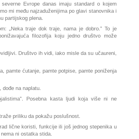
e severne Evrope danas imaju standard o kojem
mo mi među najzaduženijima po glavi stanovnika i
u partijskog plena.
kom: „Neka traje dok traje, nama je dobro.” To je
ponižavajuća filozofija koju jedno društvo može
vidljivi. Društvo ih vidi, iako misle da su učaureni,
a, pamte ćutanje, pamte potpise, pamte poniženja
e, dođe na naplatu.
ojalistima”. Posebna kasta ljudi koja više ni ne
traže priliku da pokažu poslušnost.
 lične koristi, funkcije ili još jednog stepenika u
e nema ni ostatka stida.