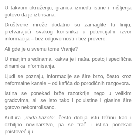
U takvom okruženju, granica između istine i mišljenja
gotovo da je izbrisana.
Društvene mreže dodatno su zamaglile tu liniju,
pretvarajući svakog korisnika u potencijalni izvor
informacija – bez odgovornosti i bez provere.
Ali gde je u svemu tome Vranje?
U manjim sredinama, kakva je i naša, postoji specifična
dinamika informisanja.
Ljudi se poznaju, informacije se šire brzo, često kroz
neformalne kanale – od kafića do porodičnih razgovora.
Istina se ponekad brže razotkrije nego u velikim
gradovima, ali se isto tako i poluistine i glasine šire
gotovo nekontrolisano.
Kultura „
rekla-kazala“
često dobija istu težinu kao i
ozbiljno novinarstvo, pa se trač i istina ponekad
poistovećuju.