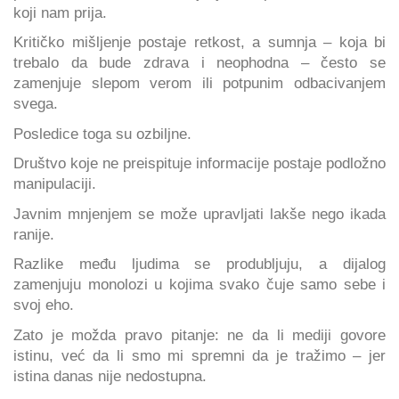
koji nam prija.
Kritičko mišljenje postaje retkost, a sumnja – koja bi
trebalo da bude zdrava i neophodna – često se
zamenjuje slepom verom ili potpunim odbacivanjem
svega.
Posledice toga su ozbiljne.
Društvo koje ne preispituje informacije postaje podložno
manipulaciji.
Javnim mnjenjem se može upravljati lakše nego ikada
ranije.
Razlike među ljudima se produbljuju, a dijalog
zamenjuju monolozi u kojima svako čuje samo sebe i
svoj eho.
Zato je možda pravo pitanje: ne da li mediji govore
istinu, već da li smo mi spremni da je tražimo – jer
istina danas nije nedostupna.