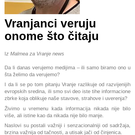
Vranjanci veruju
onome što čitaju
I
z Malmea za Vranje news
Da li danas verujemo medijima – ili samo biramo ono u
šta želimo da verujemo?
I da li se po tom pitanju Vranje razlikuje od razvijenijih
evropskih sredina, ili smo svi deo iste tihe informacione
zbrke koja oblikuje naše stavove, strahove i uverenja?
Živimo u vremenu kada informacija nikada nije bilo
više, ali istine kao da nikada nije bilo manje.
Naslovi su postali važniji i senzacionalniji od sadržaja,
brzina važnija od tačnosti, a utisak jači od činjenica.