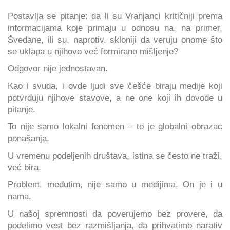
Postavlja se pitanje: da li su Vranjanci kritičniji prema
informacijama koje primaju u odnosu na, na primer,
Šveđane, ili su, naprotiv, skloniji da veruju onome što
se uklapa u njihovo već formirano mišljenje?
Odgovor nije jednostavan.
Kao i svuda, i ovde ljudi sve češće biraju medije koji
potvrđuju njihove stavove, a ne one koji ih dovode u
pitanje.
To nije samo lokalni fenomen – to je globalni obrazac
ponašanja.
U vremenu podeljenih društava, istina se često ne traži,
već bira.
Problem, međutim, nije samo u medijima. On je i u
nama.
U našoj spremnosti da poverujemo bez provere, da
podelimo vest bez razmišljanja, da prihvatimo narativ