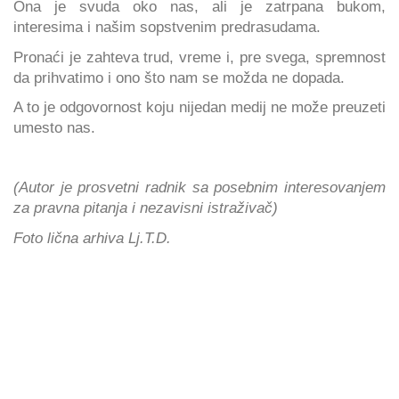
Ona je svuda oko nas, ali je zatrpana bukom,
interesima i našim sopstvenim predrasudama.
Pronaći je zahteva trud, vreme i, pre svega, spremnost
da prihvatimo i ono što nam se možda ne dopada.
A to je odgovornost koju nijedan medij ne može preuzeti
umesto nas.
(Autor je prosvetni radnik sa posebnim interesovanjem
za pravna pitanja i nezavisni istraživač)
Foto lična arhiva Lj.T.D.