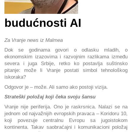
budućnosti AI
Za Vranje news iz Malmea
Dok se godinama govori o odlasku mladih, o
ekonomskim izazovima i razvojnim razlikama između
severa i juga Srbije, retko ko postavlja suštinsko
pitanje: može li Vranje postati simbol tehnološkog
iskoraka?
Odgovor je – može. Ali samo ako postoji vizija.
Strateški položaj koji čeka svoju šansu
Vranje nije periferija. Ono je raskrsnica. Nalazi se na
jednom od najvažnijih evropskih pravaca – Koridoru 10,
koji povezuje centralnu Evropu sa jugoistokom
kontinenta. Takav saobraćajni i komunikacioni položaj