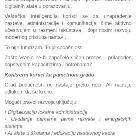
digitalnih alata u obrazovanju.
Veštačka inteligencija koristi se za unapređenje
nastave, administracije i komunikacije, čime aktivno
učestvujem u razmeni iskustava i doprinosim razvoju
modernog pristupa nastavi.
To nije futurizam. To je sadašnjost.
Zašto Vranje ne bi započelo sličan proces – prilagođen
sopstvenim kapacitetima i potrebama?
Konkretni koraci ka pametnom gradu
Grad budućnosti ne nastaje preko noći. Ali nastaje
odlukom da se krene.
Mogući pravci razvoja uključuju:
• Digitalizaciju lokalne administracije
• Uvođenje pametne javne rasvete i energetskih
sistema
• AI alate u školama i edukaciju nastavnog kadra