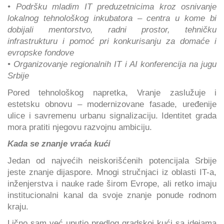
• Podršku mladim IT preduzetnicima kroz osnivanje
lokalnog tehnološkog inkubatora – centra u kome bi
dobijali mentorstvo, radni prostor, tehničku
infrastrukturu i pomoć pri konkurisanju za domaće i
evropske fondove
• Organizovanje regionalnih IT i AI konferencija na jugu
Srbije
Pored tehnološkog napretka, Vranje zaslužuje i
estetsku obnovu – modernizovane fasade, uređenije
ulice i savremenu urbanu signalizaciju. Identitet grada
mora pratiti njegovu razvojnu ambiciju.
Kada se znanje vraća kući
Jedan od najvećih neiskorišćenih potencijala Srbije
jeste znanje dijaspore. Mnogi stručnjaci iz oblasti IT-a,
inženjerstva i nauke rade širom Evrope, ali retko imaju
institucionalni kanal da svoje znanje ponude rodnom
kraju.
Lično sam već uputio predlog gradskoj kući sa idejama