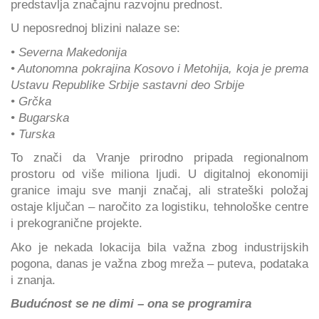
predstavlja značajnu razvojnu prednost.
U neposrednoj blizini nalaze se:
• Severna Makedonija
• Autonomna pokrajina Kosovo i Metohija, koja je prema
Ustavu Republike Srbije sastavni deo Srbije
• Grčka
• Bugarska
• Turska
To znači da Vranje prirodno pripada regionalnom
prostoru od više miliona ljudi. U digitalnoj ekonomiji
granice imaju sve manji značaj, ali strateški položaj
ostaje ključan – naročito za logistiku, tehnološke centre
i prekogranične projekte.
Ako je nekada lokacija bila važna zbog industrijskih
pogona, danas je važna zbog mreža – puteva, podataka
i znanja.
Budućnost se ne dimi – ona se programira