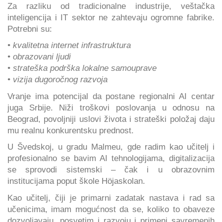
Za razliku od tradicionalne industrije, veštačka
inteligencija i IT sektor ne zahtevaju ogromne fabrike.
Potrebni su:
• kvalitetna internet infrastruktura
• obrazovani ljudi
• strateška podrška lokalne samouprave
• vizija dugoročnog razvoja
Vranje ima potencijal da postane regionalni AI centar
juga Srbije. Niži troškovi poslovanja u odnosu na
Beograd, povoljniji uslovi života i strateški položaj daju
mu realnu konkurentsku prednost.
U Švedskoj, u gradu Malmeu, gde radim kao učitelj i
profesionalno se bavim AI tehnologijama, digitalizacija
se sprovodi sistemski – čak i u obrazovnim
institucijama poput škole Höjaskolan.
Kao učitelj, čiji je primarni zadatak nastava i rad sa
učenicima, imam mogućnost da se, koliko to obaveze
dozvoljavaju, posvetim i razvoju i primeni savremenih