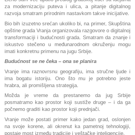
za modernizaciju puteva i ulica, a pitanje digitalnog
razvoja smatram prirodnim nastavkom takve inicijative.
Bio bih izuzetno srećan ukoliko bi, na primer, Skupština
opštine grada Vranja organizovala razgovore o digitalnoj
transformaciji i budućnosti grada. Smatram da znanje i
iskustvo stečeno u međunarodnom okruženju mogu
imati konkretnu primenu na jugu Srbije.
Budućnost se ne čeka – ona se planira
Vranje ima raznovrsnu geografiju, ima stručne ljude i
ima bogatu istoriju. Ono što mu je potrebno jeste
hrabra, ali promišljena strategija.
Možda je vreme da prestanemo da jug Srbije
posmatramo kao prostor koji sustiže druge – i da ga
počnemo graditi kao prostor koji prednjači.
Vranje može postati primer kako jedan grad, oslonjen
na svoje korene, ali okrenut ka pametnoj tehnologiji,
postaje most između tradicije i veštačke inteligencije.