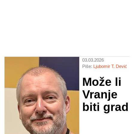
03.03.2026
Piše:
Ljubomir T. Dević
Može li
Vranje
biti grad