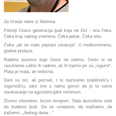
Za Vranje news iz Malmea
Postoji čitava generacija ljudi koja ne živi - ona čeka.
Čeka kraj radnog vremena. Čeka petak. Čeka leto.
Čeka „
da se malo popravi situacija
“. U međuvremenu,
godine prolaze.
Radimo poslove koje često ne volimo, često ni ne
razumemo zašto ih radimo, ali ih trpimo jer su „
sigurni
“.
Plata je mala, ali redovna.
Dani su isti, ali poznati. I to nazivamo stabilnošću i
sigurnošću, iako sve u nama govori da je to samo
navikavanje na egzistencijalni minimum.
Živimo vikendom, brzim tempom. Tada dozvolimo sebi
da budemo ljudi. Da se smejemo, da maštamo, da
kažemo: „
Jednog dana…
“