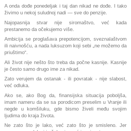
A onda dođe ponedeljak i taj dan nikad ne dođe. I tako
živimo u nekoj suludnoj nadi — sve do penzije.
Najopasnija stvar nije siromaštvo, već kada
prestanemo da očekujemo više.
Ambicija se proglašava prepotencijom, sveznalaštvom
ili naivnošću, a nada luksuzom koji sebi „ne možemo da
priuštimo“.
Ali život nije nešto što treba da počne kasnije. Kasnije
je često samo drugo ime za nikad.
Zato verujem da ostanak - ili povratak - nije slabost,
već odluka.
Ako se, ako Bog da, finansijska situacija poboljša,
imam nameru da se sa porodicom preselim u Vranje ili
negde u komšiluku, gde bismo živeli među svojim
ljudima do kraja života.
Ne zato što je lako, već zato što je smisleno. Jer