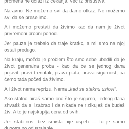
promena ne dolazi iz čekanja, već iz prisustva.
Naravno. Ne možemo svi da damo otkaz. Ne možemo
svi da se preselimo.
Ali možemo prestati da živimo kao da nam je život
privremeni probni period.
Jer pauza je trebalo da traje kratko, a mi smo na njoj
ostali predugo.
Na kraju, možda je problem što smo sebe ubedili da je
život generalna proba - kao da će se jednog dana
pojaviti pravi trenutak, prava plata, prava sigurnost, pa
ćemo tada početi da živimo.
Ali život nema reprizu. Nema „
kad se steknu uslovi
“.
Ako stalno biraš samo ono što je sigurno, jednog dana
shvatiš da si izabrao i da nikada ne rizikuješ da budeš
živ. A to je najskuplja cena od svih.
Jer stabilnost bez smisla nije uspeh — to je samo
dugotrajno odustajanje.