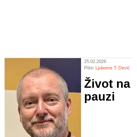
25.02.2026
Piše:
Ljubomir T. Dević
Život na
pauzi