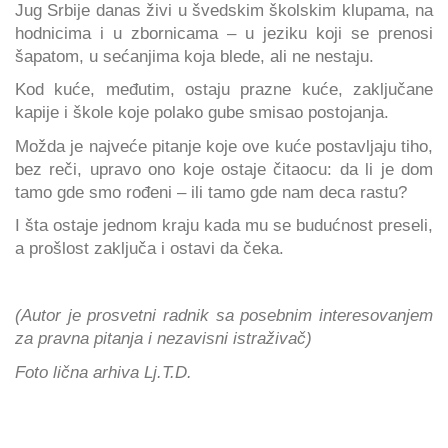
Jug Srbije danas živi u švedskim školskim klupama, na
hodnicima i u zbornicama – u jeziku koji se prenosi
šapatom, u sećanjima koja blede, ali ne nestaju.
Kod kuće, međutim, ostaju prazne kuće, zaključane
kapije i škole koje polako gube smisao postojanja.
Možda je najveće pitanje koje ove kuće postavljaju tiho,
bez reči, upravo ono koje ostaje čitaocu: da li je dom
tamo gde smo rođeni – ili tamo gde nam deca rastu?
I šta ostaje jednom kraju kada mu se budućnost preseli,
a prošlost zaključa i ostavi da čeka.
(Autor je prosvetni radnik sa posebnim interesovanjem
za pravna pitanja i nezavisni istraživač)
Foto lična arhiva Lj.T.D.