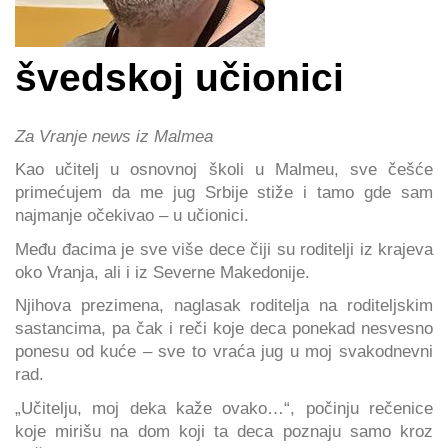
švedskoj učionici
Za Vranje news iz Malmea
Kao učitelj u osnovnoj školi u Malmeu, sve češće
primećujem da me jug Srbije stiže i tamo gde sam
najmanje očekivao – u učionici.
Među đacima je sve više dece čiji su roditelji iz krajeva
oko Vranja, ali i iz Severne Makedonije.
Njihova prezimena, naglasak roditelja na roditeljskim
sastancima, pa čak i reči koje deca ponekad nesvesno
ponesu od kuće – sve to vraća jug u moj svakodnevni
rad.
„Učitelju, moj deka kaže ovako…“, počinju rečenice
koje mirišu na dom koji ta deca poznaju samo kroz