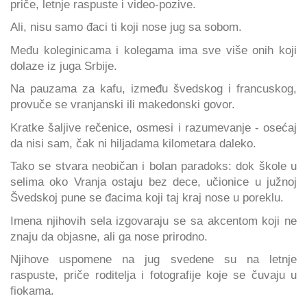
priče, letnje raspuste i video-pozive.
Ali, nisu samo đaci ti koji nose jug sa sobom.
Među koleginicama i kolegama ima sve više onih koji
dolaze iz juga Srbije.
Na pauzama za kafu, između švedskog i francuskog,
provuče se vranjanski ili makedonski govor.
Kratke šaljive rečenice, osmesi i razumevanje - osećaj
da nisi sam, čak ni hiljadama kilometara daleko.
Tako se stvara neobičan i bolan paradoks: dok škole u
selima oko Vranja ostaju bez dece, učionice u južnoj
Švedskoj pune se đacima koji taj kraj nose u poreklu.
Imena njihovih sela izgovaraju se sa akcentom koji ne
znaju da objasne, ali ga nose prirodno.
Njihove uspomene na jug svedene su na letnje
raspuste, priče roditelja i fotografije koje se čuvaju u
fiokama.