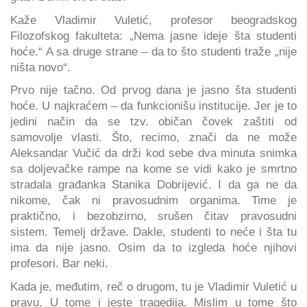
Kaže Vladimir Vuletić, profesor beogradskog
Filozofskog fakulteta: „Nema jasne ideje šta studenti
hoće.“ A sa druge strane – da to što studenti traže „nije
ništa novo“.
Prvo nije tačno. Od prvog dana je jasno šta studenti
hoće. U najkraćem – da funkcionišu institucije. Jer je to
jedini način da se tzv. običan čovek zaštiti od
samovolje vlasti. Što, recimo, znači da ne može
Aleksandar Vučić da drži kod sebe dva minuta snimka
sa doljevačke rampe na kome se vidi kako je smrtno
stradala građanka Stanika Dobrijević. I da ga ne da
nikome, čak ni pravosudnim organima. Time je
praktično, i bezobzirno, srušen čitav pravosudni
sistem. Temelj države. Dakle, studenti to neće i šta tu
ima da nije jasno. Osim da to izgleda hoće njihovi
profesori. Bar neki.
Kada je, međutim, reč o drugom, tu je Vladimir Vuletić u
pravu. U tome i jeste tragedija. Mislim u tome što