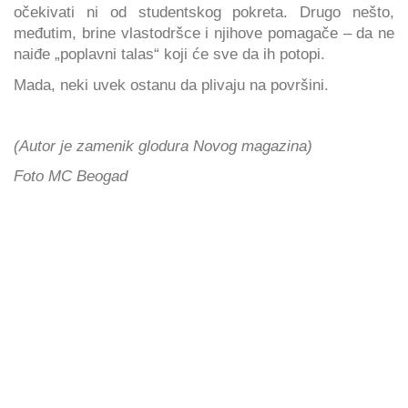
očekivati ni od studentskog pokreta. Drugo nešto,
međutim, brine vlastodršce i njihove pomagače – da ne
naiđe „poplavni talas“ koji će sve da ih potopi.
Mada, neki uvek ostanu da plivaju na površini.
(Autor je zamenik glodura Novog magazina)
Foto MC Beogad