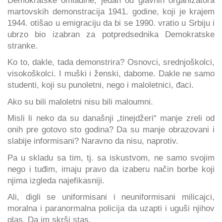
martovskih demonstracija 1941. godine, koji je krajem
1944. otišao u emigraciju da bi se 1990. vratio u Srbiju i
ubrzo bio izabran za potpredsednika Demokratske
stranke.
Ko to, dakle, tada demonstrira? Osnovci, srednjoškolci,
visokoškolci. I muški i ženski, dabome. Dakle ne samo
studenti, koji su punoletni, nego i maloletnici, đaci.
Ako su bili maloletni nisu bili maloumni.
Misli li neko da su današnji „tinejdžeri“ manje zreli od
onih pre gotovo sto godina? Da su manje obrazovani i
slabije informisani? Naravno da nisu, naprotiv.
Pa u skladu sa tim, tj. sa iskustvom, ne samo svojim
nego i tuđim, imaju pravo da izaberu način borbe koji
njima izgleda najefikasniji.
Ali, digli se uniformisani i neuniformisani milicajci,
moralna i paranormalna policija da uzapti i uguši njihov
glas. Da im skrši stas.