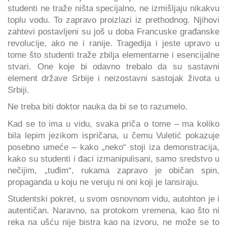
studenti ne traže ništa specijalno, ne izmišljaju nikakvu
toplu vodu. To zapravo proizlazi iz prethodnog. Njihovi
zahtevi postavljeni su još u doba Francuske građanske
revolucije, ako ne i ranije. Tragedija i jeste upravo u
tome što studenti traže zbilja elementarne i esencijalne
stvari. One koje bi odavno trebalo da su sastavni
element države Srbije i neizostavni sastojak života u
Srbiji.
Ne treba biti doktor nauka da bi se to razumelo.
Kad se to ima u vidu, svaka priča o tome – ma koliko
bila lepim jezikom ispričana, u čemu Vuletić pokazuje
posebno umeće – kako „neko“ stoji iza demonstracija,
kako su studenti i đaci izmanipulisani, samo sredstvo u
nečijim, „tuđim“, rukama zapravo je običan spin,
propaganda u koju ne veruju ni oni koji je lansiraju.
Studentski pokret, u svom osnovnom vidu, autohton je i
autentičan. Naravno, sa protokom vremena, kao što ni
reka na ušću nije bistra kao na izvoru, ne može se to