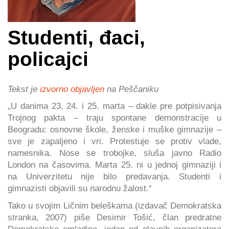
Studenti, đaci,
policajci
Tekst je
izvorno objavljen
na Peščaniku
„U danima 23, 24. i 25. marta – dakle pre potpisivanja
Trojnog pakta – traju spontane demonstracije u
Beogradu: osnovne škole, ženske i muške gimnazije –
sve je zapaljeno i vri. Protestuje se protiv vlade,
namesnika. Nose se trobojke, sluša javno Radio
London na časovima. Marta 25. ni u jednoj gimnaziji i
na Univerzitetu nije bilo predavanja. Studenti i
gimnazisti objavili su narodnu žalost.“
Tako u svojim Ličnim beleškama (izdavač Demokratska
stranka, 2007) piše Desimir Tošić, član predratne
Demokratske omladine, jedan od glavnih organizatora