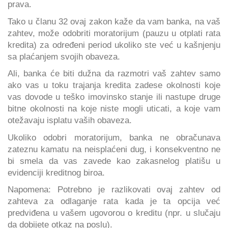
prava.
Tako u članu 32 ovaj zakon kaže da vam banka, na vaš
zahtev, može odobriti moratorijum (pauzu u otplati rata
kredita) za određeni period ukoliko ste već u kašnjenju
sa plaćanjem svojih obaveza.
Ali, banka će biti dužna da razmotri vaš zahtev samo
ako vas u toku trajanja kredita zadese okolnosti koje
vas dovode u teško imovinsko stanje ili nastupe druge
bitne okolnosti na koje niste mogli uticati, a koje vam
otežavaju isplatu vaših obaveza.
Ukoliko odobri moratorijum, banka ne obračunava
zateznu kamatu na neisplaćeni dug, i konsekventno ne
bi smela da vas zavede kao zakasnelog platišu u
evidenciji kreditnog biroa.
Napomena: Potrebno je razlikovati ovaj zahtev od
zahteva za odlaganje rata kada je ta opcija već
predviđena u vašem ugovorou o kreditu (npr. u slučaju
da dobijete otkaz na poslu).