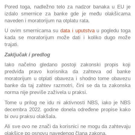
Pored toga, nadležno telo za nadzor banaka u EU je
izdalo smernice za banke gde je među olakšicama
naveden i moratorijum na otplatu rata.
U ovim smernicama su
data i uputstva
u pogledu toga
kada se moratorijum može dati i koliko dugo može
trajati.
Zaključak i predlog
Iako načelno gledano postoji zakonski propis koji
predviđa pravo korisnika da zahteva od banke
moratorijum u otplati obaveza i shodno tome obavezu
banke da taj zahtev razmotri, čini se da ta zakonska
norma nije previše zaživela u praksi.
Tome u prilog ne idu ni aktivnosti NBS, iako je NBS
decembra 2022. godine donela određene propise kako
bi ovu praksu olakšala.
Ali sve ovo ne znači da korisnici ne mogu da zahtevaju
olakšice po osnovu navedenog člana zakona.