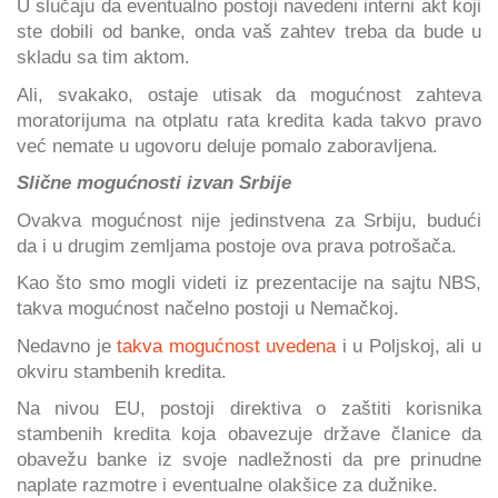
U slučaju da eventualno postoji navedeni interni akt koji
ste dobili od banke, onda vaš zahtev treba da bude u
skladu sa tim aktom.
Ali, svakako, ostaje utisak da mogućnost zahteva
moratorijuma na otplatu rata kredita kada takvo pravo
već nemate u ugovoru deluje pomalo zaboravljena.
Slične mogućnosti izvan Srbije
Ovakva mogućnost nije jedinstvena za Srbiju, budući
da i u drugim zemljama postoje ova prava potrošača.
Kao što smo mogli videti iz prezentacije na sajtu NBS,
takva mogućnost načelno postoji u Nemačkoj.
Nedavno je
takva mogućnost uvedena
i u Poljskoj, ali u
okviru stambenih kredita.
Na nivou EU, postoji direktiva o zaštiti korisnika
stambenih kredita koja obavezuje države članice da
obavežu banke iz svoje nadležnosti da pre prinudne
naplate razmotre i eventualne olakšice za dužnike.