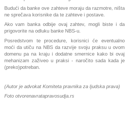
Budući da banke ove zahteve moraju da razmotre, ništa
ne sprečava korisnike da te zahteve i postave.
Ako vam banka odbije ovaj zahtev, mogli biste i da
prigovorite na odluku banke NBS-u.
Posredstvom te procedure, korisnici će eventualno
moći da utiču na NBS da razvije svoju praksu u ovom
domenu pa na kraju i dodatne smernice kako bi ovaj
mehanizam zaživeo u praksi - naročito sada kada je
(preko)potreban.
(Autor je advokat Komiteta pravnika za ljudska prava)
Foto otvorenavratapravosudja.rs