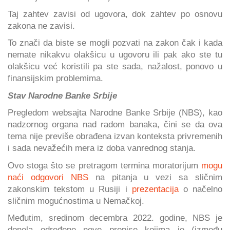
Taj zahtev zavisi od ugovora, dok zahtev po osnovu
zakona ne zavisi.
To znači da biste se mogli pozvati na zakon čak i kada
nemate nikakvu olakšicu u ugovoru ili pak ako ste tu
olakšicu već koristili pa ste sada, nažalost, ponovo u
finansijskim problemima.
Stav Narodne Banke Srbije
Pregledom websajta Narodne Banke Srbije (NBS), kao
nadzornog organa nad radom banaka, čini se da ova
tema nije previše obrađena izvan konteksta privremenih
i sada nevažećih mera iz doba vanrednog stanja.
Ovo stoga što se pretragom termina moratorijum
mogu
naći odgovori NBS
na pitanja u vezi sa sličnim
zakonskim tekstom u Rusiji i
prezentacija
o načelno
sličnim mogućnostima u Nemačkoj.
Međutim, sredinom decembra 2022. godine, NBS je
donela određene nove propise kojima je (između