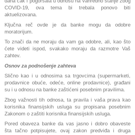
dana čak i pogoršala u odnosu na vanredno stanje zbog
COVID-19, ova tema bi trebala ponovo biti
aktuelizovana.
Ključna reč ovde je da banke mogu da odobre
moratorijum.
To znači da ne moraju da vam ga odobre, ali, kao što
ćete videti ispod, svakako moraju da razmotre Vaš
zahtev.
Osnov za podnošenje zahteva
Slično kao i u odnosima sa trgovcima (supermarketi,
prodavnice obuće, odeće, online prodavnice), građani
su i u odnosu na banke zaštićeni posebnim pravilima.
Zbog važnosti tih odnosa, ta pravila i vaša prava kao
korisnika finansijskih usluga su propisana posebnim
Zakonom o zaštiti korisnika finansijskih usluga.
Pored obaveza banke da vas jasno i dobro obaveste
šta tačno potpisujete, ovaj zakon predviđa i druga