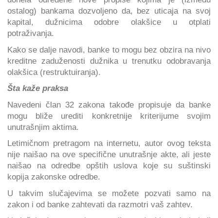
ostalog) bankama dozvoljeno da, bez uticaja na svoj
kapital, dužnicima odobre olakšice u otplati
potraživanja.
Kako se dalje navodi, banke to mogu bez obzira na nivo
kreditne zaduženosti dužnika u trenutku odobravanja
olakšica (restruktuiranja).
Šta kaže praksa
Navedeni član 32 zakona takođe propisuje da banke
mogu bliže urediti konkretnije kriterijume svojim
unutrašnjim aktima.
Letimičnom pretragom na internetu, autor ovog teksta
nije naišao na ove specifične unutrašnje akte, ali jeste
naišao na odredbe opštih uslova koje su suštinski
kopija zakonske odredbe.
U takvim slučajevima se možete pozvati samo na
zakon i od banke zahtevati da razmotri vaš zahtev.