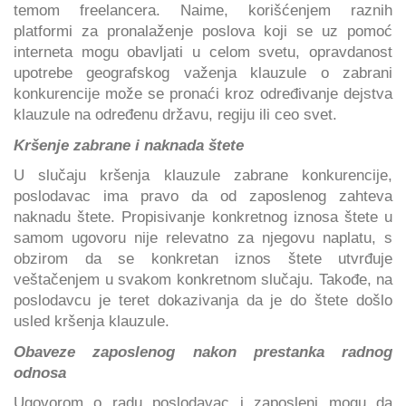
temom freelancera. Naime, korišćenjem raznih
platformi za pronalaženje poslova koji se uz pomoć
interneta mogu obavljati u celom svetu, opravdanost
upotrebe geografskog važenja klauzule o zabrani
konkurencije može se pronaći kroz određivanje dejstva
klauzule na određenu državu, regiju ili ceo svet.
Kršenje zabrane i naknada štete
U slučaju kršenja klauzule zabrane konkurencije,
poslodavac ima pravo da od zaposlenog zahteva
naknadu štete. Propisivanje konkretnog iznosa štete u
samom ugovoru nije relevatno za njegovu naplatu, s
obzirom da se konkretan iznos štete utvrđuje
veštačenjem u svakom konkretnom slučaju. Takođe, na
poslodavcu je teret dokazivanja da je do štete došlo
usled kršenja klauzule.
Obaveze zaposlenog nakon prestanka radnog
odnosa
Ugovorom o radu poslodavac i zaposleni mogu da