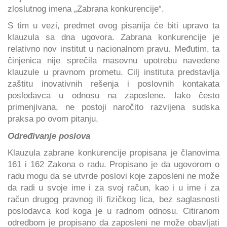
zloslutnog imena „Zabrana konkurencije“.
S tim u vezi, predmet ovog pisanija će biti upravo ta
klauzula sa dna ugovora. Zabrana konkurencije je
relativno nov institut u nacionalnom pravu. Međutim, ta
činjenica nije sprečila masovnu upotrebu navedene
klauzule u pravnom prometu. Cilj instituta predstavlja
zaštitu inovativnih rešenja i poslovnih kontakata
poslodavca u odnosu na zaposlene. Iako često
primenjivana, ne postoji naročito razvijena sudska
praksa po ovom pitanju.
Određivanje poslova
Klauzula zabrane konkurencije propisana je članovima
161 i 162 Zakona o radu. Propisano je da ugovorom o
radu mogu da se utvrde poslovi koje zaposleni ne može
da radi u svoje ime i za svoj račun, kao i u ime i za
račun drugog pravnog ili fizičkog lica, bez saglasnosti
poslodavca kod koga je u radnom odnosu. Citiranom
odredbom je propisano da zaposleni ne može obavljati