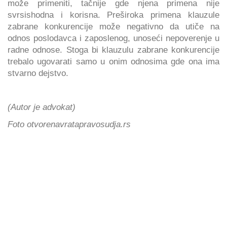
može primeniti, tačnije gde njena primena nije
svrsishodna i korisna. Preširoka primena klauzule
zabrane konkurencije može negativno da utiče na
odnos poslodavca i zaposlenog, unoseći nepoverenje u
radne odnose. Stoga bi klauzulu zabrane konkurencije
trebalo ugovarati samo u onim odnosima gde ona ima
stvarno dejstvo.
(Autor je advokat)
Foto otvorenavratapravosudja.rs