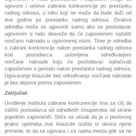
ugovore i uslove zabrane konkurencije po prestanku
radnog odnosa, u roku koji ne može da bude duži od
dve godine po prestanku radnog odnosa. Ovakva
odredba može se ugovoriti samo ako se poslodavac
ugovorom o radu obaveže da će zaposlenom isplatiti
novčanu naknadu u ugovorenoj visini. Time je odredba
o zabrani konkrencije nakon prestanka radnog odnosa
kod poslodavca uslovljena određivanjem
novčane naknade koju će poslodavac isplaćivati
zaposlenom u periodu nakon prestanka radnog odnosa.
Ugovaranje klauzule bez određivanja novčane naknade
je bez dejstva prema zaposlenom.
Zaključak
Uvođenje instituta zabrane konkurencije ima za cilj da
zaštiti poslodavca od određenih zloupotreba od strane
pojedinih zaposlenih. Stiče se utisak da je u poslovnoj
praksi upotreba ove klauzule izašla iz okvira njene
primene, te da se ugovara i za radna mesta gde se ne