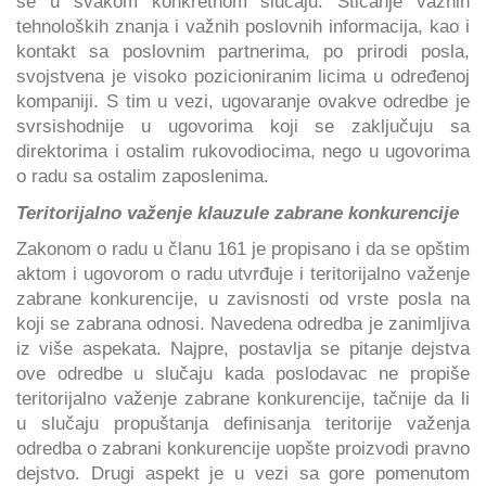
se u svakom konkretnom slučaju. Sticanje važnih
tehnoloških znanja i važnih poslovnih informacija, kao i
kontakt sa poslovnim partnerima, po prirodi posla,
svojstvena je visoko pozicioniranim licima u određenoj
kompaniji. S tim u vezi, ugovaranje ovakve odredbe je
svrsishodnije u ugovorima koji se zaključuju sa
direktorima i ostalim rukovodiocima, nego u ugovorima
o radu sa ostalim zaposlenima.
Teritorijalno važenje klauzule zabrane konkurencije
Zakonom o radu u članu 161 je propisano i da se opštim
aktom i ugovorom o radu utvrđuje i teritorijalno važenje
zabrane konkurencije, u zavisnosti od vrste posla na
koji se zabrana odnosi. Navedena odredba je zanimljiva
iz više aspekata. Najpre, postavlja se pitanje dejstva
ove odredbe u slučaju kada poslodavac ne propiše
teritorijalno važenje zabrane konkurencije, tačnije da li
u slučaju propuštanja definisanja teritorije važenja
odredba o zabrani konkurencije uopšte proizvodi pravno
dejstvo. Drugi aspekt je u vezi sa gore pomenutom