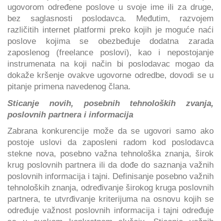
ugovorom određene poslove u svoje ime ili za druge,
bez saglasnosti poslodavca. Međutim, razvojem
različitih internet platformi preko kojih je moguće naći
poslove kojima se obezbeđuje dodatna zarada
zaposlenog (freelance poslovi), kao i nepostojanje
instrumenata na koji način bi poslodavac mogao da
dokaže kršenje ovakve ugovorne odredbe, dovodi se u
pitanje primena navedenog člana.
Sticanje novih, posebnih tehnoloških zvanja,
poslovnih partnera i informacija
Zabrana konkurencije može da se ugovori samo ako
postoje uslovi da zaposleni radom kod poslodavca
stekne nova, posebno važna tehnološka znanja, širok
krug poslovnih partnera ili da dođe do saznanja važnih
poslovnih informacija i tajni. Definisanje posebno važnih
tehnoloških znanja, određivanje širokog kruga poslovnih
partnera, te utvrđivanje kriterijuma na osnovu kojih se
određuje važnost poslovnih informacija i tajni određuje