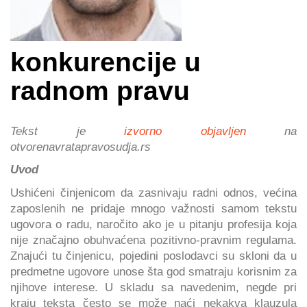
konkurencije u
radnom pravu
Tekst je
izvorno objavljen
na
otvorenavratapravosudja.rs
Uvod
Ushićeni činjenicom da zasnivaju radni odnos, većina
zaposlenih ne pridaje mnogo važnosti samom tekstu
ugovora o radu, naročito ako je u pitanju profesija koja
nije značajno obuhvaćena pozitivno-pravnim regulama.
Znajući tu činjenicu, pojedini poslodavci su skloni da u
predmetne ugovore unose šta god smatraju korisnim za
njihove interese. U skladu sa navedenim, negde pri
kraju teksta često se može naći nekakva klauzula