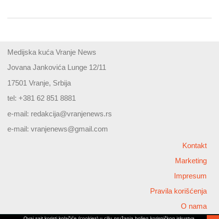
Medijska kuća Vranje News
Jovana Jankovića Lunge 12/11
17501 Vranje, Srbija
tel: +381 62 851 8881
e-mail:
redakcija@vranjenews.rs
e-mail:
vranjenews@gmail.com
Kontakt
Marketing
Impresum
Pravila korišćenja
O nama
Ovaj sajt koristi kolačiće (cookies) u cilju pružanja boljeg korisničkog iskustva,