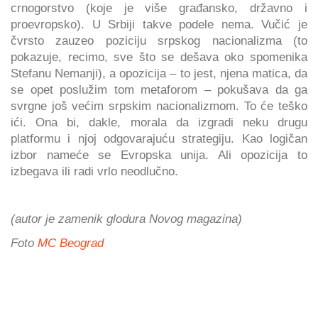
crnogorstvo (koje je više građansko, državno i
proevropsko). U Srbiji takve podele nema. Vučić je
čvrsto zauzeo poziciju srpskog nacionalizma (to
pokazuje, recimo, sve što se dešava oko spomenika
Stefanu Nemanji), a opozicija – to jest, njena matica, da
se opet poslužim tom metaforom – pokušava da ga
svrgne još većim srpskim nacionalizmom. To će teško
ići. Ona bi, dakle, morala da izgradi neku drugu
platformu i njoj odgovarajuću strategiju. Kao logičan
izbor nameće se Evropska unija. Ali opozicija to
izbegava ili radi vrlo neodlučno.
(autor je zamenik glodura Novog magazina)
Foto
MC Beograd