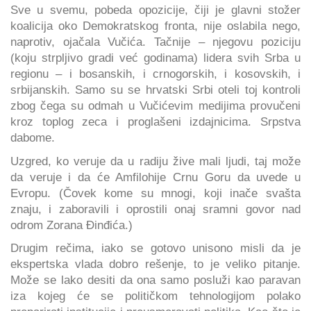
Sve u svemu, pobeda opozicije, čiji je glavni stožer
koalicija oko Demokratskog fronta, nije oslabila nego,
naprotiv, ojačala Vučića. Tačnije – njegovu poziciju
(koju strpljivo gradi već godinama) lidera svih Srba u
regionu – i bosanskih, i crnogorskih, i kosovskih, i
srbijanskih. Samo su se hrvatski Srbi oteli toj kontroli
zbog čega su odmah u Vučićevim medijima provučeni
kroz toplog zeca i proglašeni izdajnicima. Srpstva
dabome.
Uzgred, ko veruje da u radiju žive mali ljudi, taj može
da veruje i da će Amfilohije Crnu Goru da uvede u
Evropu. (Čovek kome su mnogi, koji inače svašta
znaju, i zaboravili i oprostili onaj sramni govor nad
odrom Zorana Đinđića.)
Drugim rečima, iako se gotovo unisono misli da je
ekspertska vlada dobro rešenje, to je veliko pitanje.
Može se lako desiti da ona samo posluži kao paravan
iza kojeg će se političkom tehnologijom polako