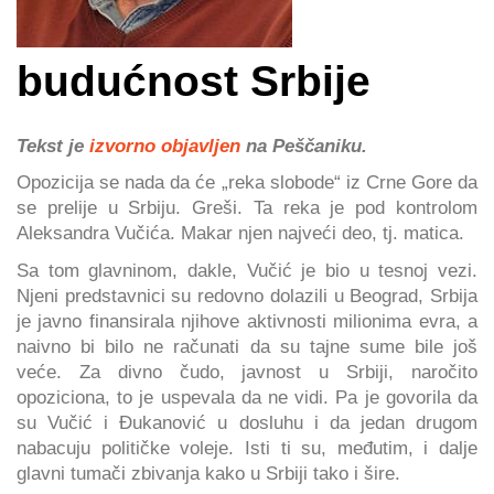
budućnost Srbije
Tekst je
izvorno objavljen
na Peščaniku.
Opozicija se nada da će „reka slobode“ iz Crne Gore da
se prelije u Srbiju. Greši. Ta reka je pod kontrolom
Aleksandra Vučića. Makar njen najveći deo, tj. matica.
Sa tom glavninom, dakle, Vučić je bio u tesnoj vezi.
Njeni predstavnici su redovno dolazili u Beograd, Srbija
je javno finansirala njihove aktivnosti milionima evra, a
naivno bi bilo ne računati da su tajne sume bile još
veće. Za divno čudo, javnost u Srbiji, naročito
opoziciona, to je uspevala da ne vidi. Pa je govorila da
su Vučić i Đukanović u dosluhu i da jedan drugom
nabacuju političke voleje. Isti ti su, međutim, i dalje
glavni tumači zbivanja kako u Srbiji tako i šire.