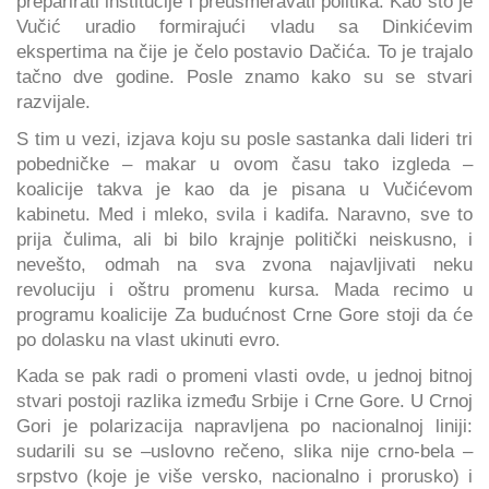
preparirati institucije i preusmeravati politika. Kao što je
Vučić uradio formirajući vladu sa Dinkićevim
ekspertima na čije je čelo postavio Dačića. To je trajalo
tačno dve godine. Posle znamo kako su se stvari
razvijale.
S tim u vezi, izjava koju su posle sastanka dali lideri tri
pobedničke – makar u ovom času tako izgleda –
koalicije takva je kao da je pisana u Vučićevom
kabinetu. Med i mleko, svila i kadifa. Naravno, sve to
prija čulima, ali bi bilo krajnje politički neiskusno, i
nevešto, odmah na sva zvona najavljivati neku
revoluciju i oštru promenu kursa. Mada recimo u
programu koalicije Za budućnost Crne Gore stoji da će
po dolasku na vlast ukinuti evro.
Kada se pak radi o promeni vlasti ovde, u jednoj bitnoj
stvari postoji razlika između Srbije i Crne Gore. U Crnoj
Gori je polarizacija napravljena po nacionalnoj liniji:
sudarili su se –uslovno rečeno, slika nije crno-bela –
srpstvo (koje je više versko, nacionalno i prorusko) i