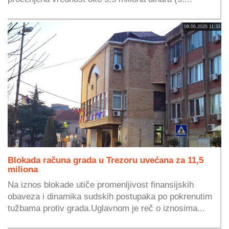
08.06.2026 11:33
Blokada računa grada u Trezoru uvećana za 11,5
miliona
Na iznos blokade utiče promenljivost finansijskih
obaveza i dinamika sudskih postupaka po pokrenutim
tužbama protiv grada.Uglavnom je reč o iznosima...