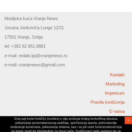
Medijska kuća Vranje News
Jovana Jankovića Lunge 12/11
17501 Vranje, Srbija
tel: +381 62 851 8881
e-mail:
redakcija@vranjenews.rs
e-mail:
vranjenews@gmail.com
Kontakt
Marketing
Impresum
Pravila korišćenja
O nama
Ovaj sajt koristi kolačiće (cookies) u cilju pružanja boljeg korisničkog iskustva,
X
Copyright © 2026 Vranjenews
prikazivanja personalizovanog sadržaja, sprečavanja spama, jednostavnije
All rights reserved
moderacije komentara, prikazivanja reklama, kao i za još neke funkcionalnosti koje
ne bismo mogli da obezbedimo na drugi način. Korišćenjem sajta saglasni ste sa
www.vranjenews.rs