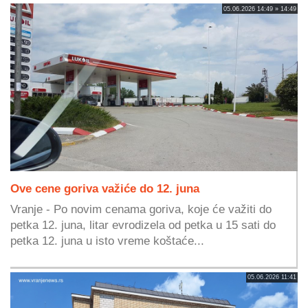
05.06.2026 14:49 » 14:49
Ove cene goriva važiće do 12. juna
Vranje - Po novim cenama goriva, koje će važiti do
petka 12. juna, litar evrodizela od petka u 15 sati do
petka 12. juna u isto vreme koštaće...
05.06.2026 11:41