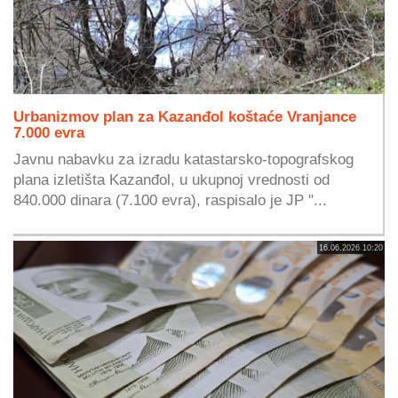
Urbanizmov plan za Kazanđol koštaće Vranjance
7.000 evra
Javnu nabavku za izradu katastarsko-topografskog
plana izletišta Kazanđol, u ukupnoj vrednosti od
840.000 dinara (7.100 evra), raspisalo je JP "...
16.06.2026 10:20