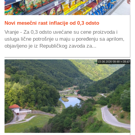
Novi mesečni rast inflacije od 0,3 odsto
Vranje - Za 0,3 odsto uvećane su cene proizvoda i
usluga lične potrošnje u maju u poređenju sa aprilom,
objavljeno je iz Republičkog zavoda za...
15.06.2026 09:46 » 09:47