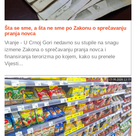
Šta se sme, a šta ne sme po Zakonu o sprečavanju
pranja novca
Vranje - U Crnoj Gori nedavno su stupile na snagu
izmene Zakona o sprečavanju pranja novca i
finansiranja terorizma po kojem, kako su prenele
Vijesti...
15.06.2026 13:35