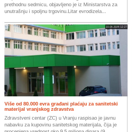
prethodnu sedmicu, objavljeno je iz Ministarstva za
unutrašnju i spoljnu trgovinu.Litar evrodizela...
10.06.2026 12:27
Više od 80.000 evra građani plaćaju za sanitetski
materijal vranjskog zdravstva
Zdravstveni centar (ZC) u Vranju raspisao je javnu
nabavku za kupovinu sanitetskog materijala, čija je
procenjena vrednost oko 9,5 miliona dinara (9....