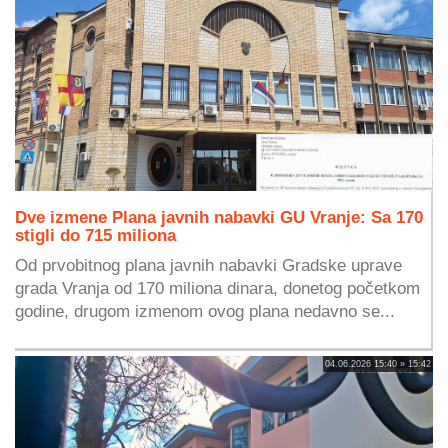
Dve izmene Plana javnih nabavki GU Vranje: Sa 170
stigli do 715 miliona
Od prvobitnog plana javnih nabavki Gradske uprave
grada Vranja od 170 miliona dinara, donetog početkom
godine, drugom izmenom ovog plana nedavno se...
04.06.2026 15:40 » 15:42