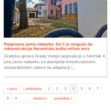
Raspisana javna nabavka: Da li je moguće da
rekonstrukcija Haremluka košta milion evra
Gradska uprava Grada Vranja raspisala je u četvrtak 4.
juna javnu nabavku za obavljanje konzervatorsko-
restauratorskih radova na adaptaciji i...
« prva
‹ prethodna
1
2
3
4
5
6
7
8
9
…
sledeća ›
poslednja »