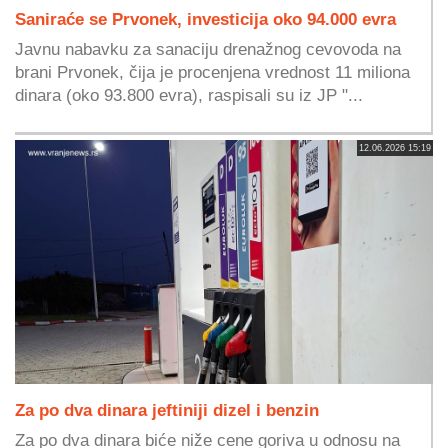
Saniraće se Prvonek, investicija oko 94.000 evra
Javnu nabavku za sanaciju drenažnog cevovoda na
brani Prvonek, čija je procenjena vrednost 11 miliona
dinara (oko 93.800 evra), raspisali su iz JP "...
12.06.2026 15:19
Za po dva dinara jeftiniji dizel i benzin
Za po dva dinara biće niže cene goriva u odnosu na