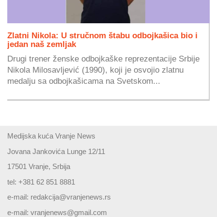
Zlatni Nikola: U stručnom štabu odbojkašica bio i
jedan naš zemljak
Drugi trener ženske odbojkaške reprezentacije Srbije
Nikola Milosavljević (1990), koji je osvojio zlatnu
medalju sa odbojkašicama na Svetskom...
Medijska kuća Vranje News
Jovana Jankovića Lunge 12/11
17501 Vranje, Srbija
tel: +381 62 851 8881
e-mail:
redakcija@vranjenews.rs
e-mail:
vranjenews@gmail.com