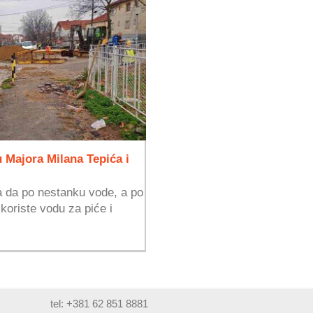
 Majora Milana Tepića i
a da po nestanku vode, a po
koriste vodu za piće i
tel: +381 62 851 8881