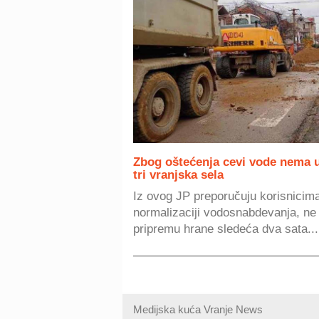
Zbog oštećenja cevi vode nema u
tri vranjska sela
Iz ovog JP preporučuju korisnicim
normalizaciji vodosnabdevanja, ne 
pripremu hrane sledeća dva sata...
Medijska kuća Vranje News