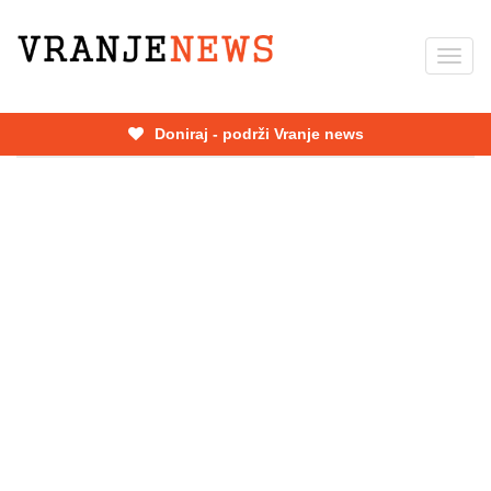
Skip
to
Toggl
main
navig
content
Doniraj - podrži Vranje news