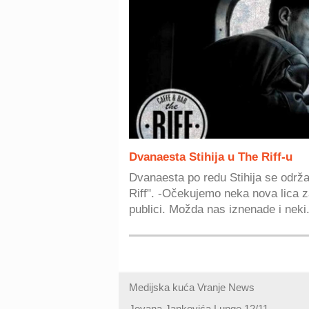
Dvanaesta Stihija u The Riff-u
Dvanaesta po redu Stihija se održ
Riff". -Očekujemo neka nova lica z
publici. Možda nas iznenade i neki.
Medijska kuća Vranje News
Jovana Jankovića Lunge 12/11