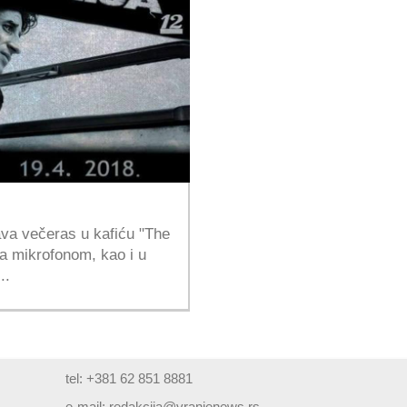
ava večeras u kafiću "The
a mikrofonom, kao i u
..
tel: +381 62 851 8881
e-mail:
redakcija@vranjenews.rs