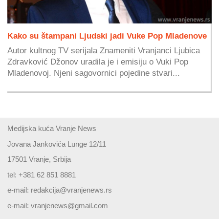
Kako su štampani Ljudski jadi Vuke Pop Mladenove
Autor kultnog TV serijala Znameniti Vranjanci Ljubica
Zdravković Džonov uradila je i emisiju o Vuki Pop
Mladenovoj. Njeni sagovornici pojedine stvari...
Medijska kuća Vranje News
Jovana Jankovića Lunge 12/11
17501 Vranje, Srbija
tel: +381 62 851 8881
e-mail:
redakcija@vranjenews.rs
e-mail:
vranjenews@gmail.com