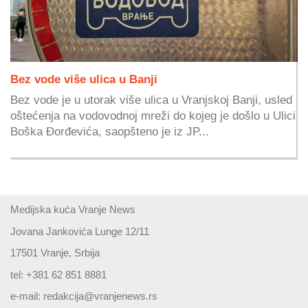
Bez vode više ulica u Banji
Bez vode je u utorak više ulica u Vranjskoj Banji, usled
oštećenja na vodovodnoj mreži do kojeg je došlo u Ulici
Boška Đorđevića, saopšteno je iz JP...
Medijska kuća Vranje News
Jovana Jankovića Lunge 12/11
17501 Vranje, Srbija
tel: +381 62 851 8881
e-mail:
redakcija@vranjenews.rs