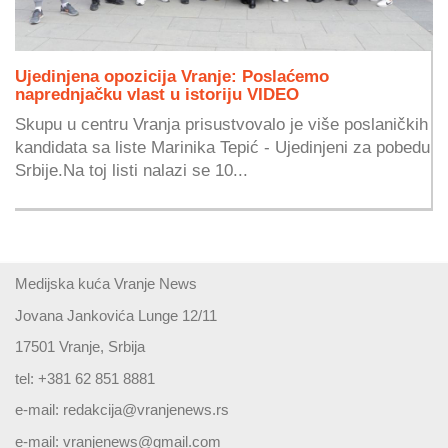
Ujedinjena opozicija Vranje: Poslaćemo
naprednjačku vlast u istoriju VIDEO
Skupu u centru Vranja prisustvovalo je više poslaničkih
kandidata sa liste Marinika Tepić - Ujedinjeni za pobedu
Srbije.Na toj listi nalazi se 10...
Medijska kuća Vranje News
Jovana Jankovića Lunge 12/11
17501 Vranje, Srbija
tel: +381 62 851 8881
e-mail:
redakcija@vranjenews.rs
e-mail:
vranjenews@gmail.com