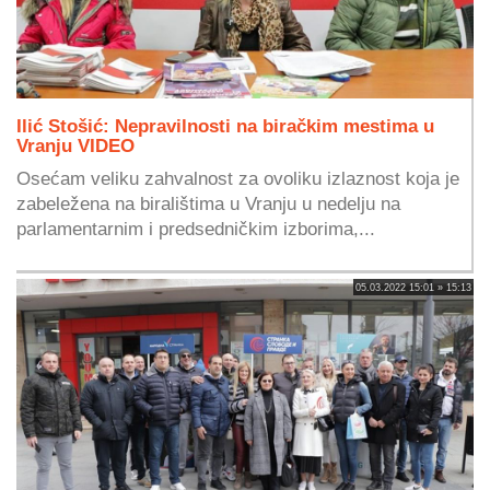
Ilić Stošić: Nepravilnosti na biračkim mestima u
Vranju VIDEO
Osećam veliku zahvalnost za ovoliku izlaznost koja je
zabeležena na biralištima u Vranju u nedelju na
parlamentarnim i predsedničkim izborima,...
05.03.2022 15:01 » 15:13