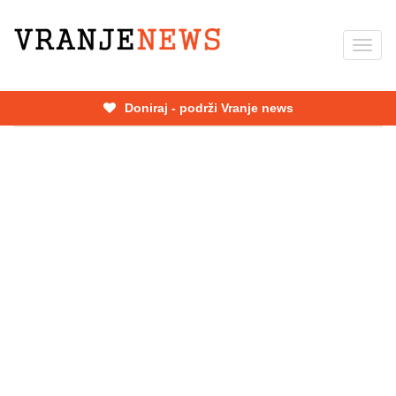
Skip
to
Toggl
main
navig
content
Doniraj - podrži Vranje news