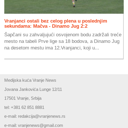
Vranjanci ostali bez celog plena u poslednjim
sekundama: Mačva - Dinamo Jug 2:2
Šapčani su zahvaljujući osvojenom bodu zadržali treće
mesto na tabeli Prve lige sa 18 bodova, a Dinamo Jug
na desetom mestu ima 12.Vranjanci, koji u...
Medijska kuća Vranje News
Jovana Jankovića Lunge 12/11
17501 Vranje, Srbija
tel: +381 62 851 8881
e-mail:
redakcija@vranjenews.rs
e-mail:
vranjenews@gmail.com