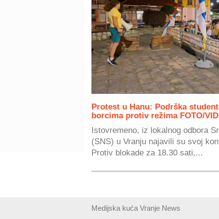
Protest u Hanu: Podrška studentk
borcima protiv režima FOTO/VI
Istovremeno, iz lokalnog odbora S
(SNS) u Vranju najavili su svoj ko
Protiv blokade za 18.30 sati,...
Medijska kuća Vranje News