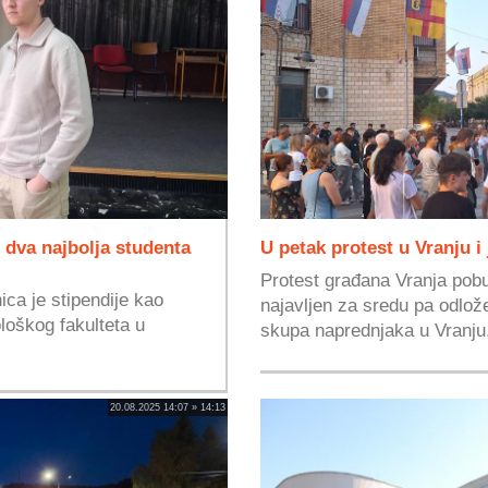
d dva najbolja studenta
U petak protest u Vranju i
Protest građana Vranja pobu
ica je stipendije kao
najavljen za sredu pa odlo
loškog fakulteta u
skupa naprednjaka u Vranju,
20.08.2025 14:07 » 14:13