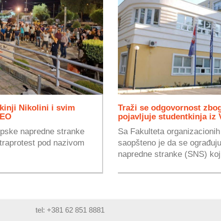
inji Nikolini i svim
Traži se odgovornost zbo
DEO
pojavljuje studentkinja iz 
rpske napredne stranke
Sa Fakulteta organizacioni
ntraprotest pod nazivom
saopšteno je da se ograđuj
napredne stranke (SNS) koji
tel: +381 62 851 8881