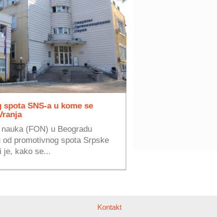
g spota SNS-a u kome se
Vranja
h nauka (FON) u Beogradu
u od promotivnog spota Srpske
 je, kako se...
Kontakt