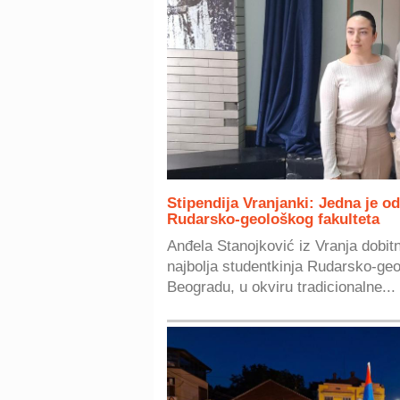
Stipendija Vranjanki: Jedna je o
Rudarsko-geološkog fakulteta
Anđela Stanojković iz Vranja dobitn
najbolja studentkinja Rudarsko-geo
Beogradu, u okviru tradicionalne...