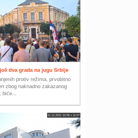
 još dva grada na jugu Srbije
njenih protiv režima, prvobitno
žen zbog naknadno zakazanog
 biće...
11.12.2021 10:56 » 11:07