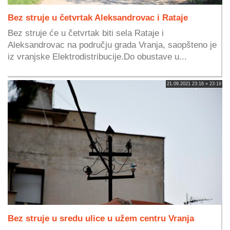
Bez struje u četvrtak Aleksandrovac i Rataje
Bez struje će u četvrtak biti sela Rataje i
Aleksandrovac na području grada Vranja, saopšteno je
iz vranjske Elektrodistribucije.Do obustave u...
21.09.2021 23:16 » 23:19
Bez struje u sredu ulice u užem centru Vranja