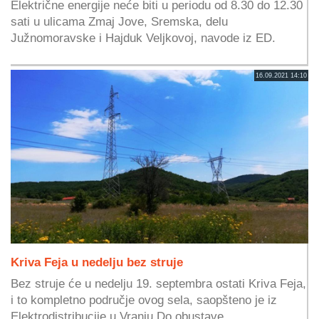
Električne energije neće biti u periodu od 8.30 do 12.30
sati u ulicama Zmaj Jove, Sremska, delu
Južnomoravske i Hajduk Veljkovoj, navode iz ED.
16.09.2021 14:10
Kriva Feja u nedelju bez struje
Bez struje će u nedelju 19. septembra ostati Kriva Feja,
i to kompletno područje ovog sela, saopšteno je iz
Elektrodistribucije u Vranju.Do obustave...