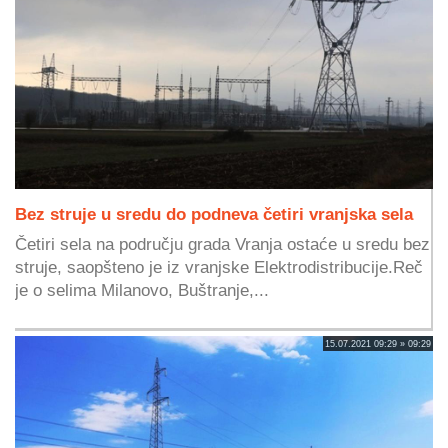
Bez struje u sredu do podneva četiri vranjska sela
Četiri sela na području grada Vranja ostaće u sredu bez
struje, saopšteno je iz vranjske Elektrodistribucije.Reč
je o selima Milanovo, Buštranje,...
15.07.2021 09:29 » 09:29