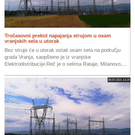
Tročasovni prekid napajanja strujom u osam
vranjskih sela u utorak
Bez struje će u utorak ostati osam sela na području
grada Vranja, saopšteno je iz vranjske
Elektrodistribucije.Reč je o selima Rataje, Milanovo,...
06.07.2021 14:29