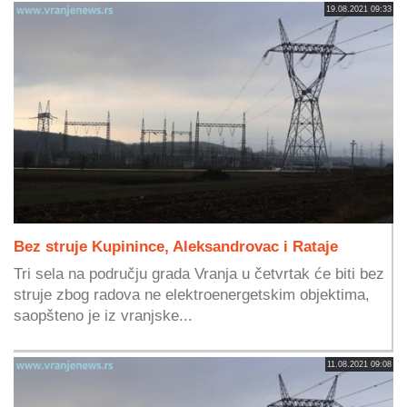
19.08.2021 09:33
Bez struje Kupinince, Aleksandrovac i Rataje
Tri sela na području grada Vranja u četvrtak će biti bez
struje zbog radova ne elektroenergetskim objektima,
saopšteno je iz vranjske...
11.08.2021 09:08