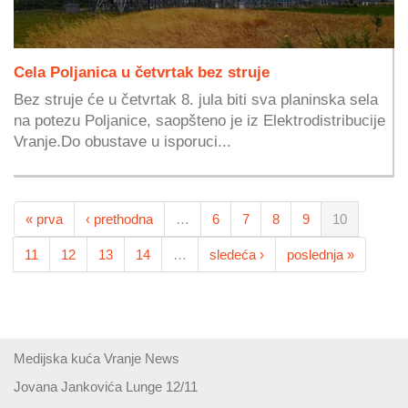
Cela Poljanica u četvrtak bez struje
Bez struje će u četvrtak 8. jula biti sva planinska sela
na potezu Poljanice, saopšteno je iz Elektrodistribucije
Vranje.Do obustave u isporuci...
« prva
‹ prethodna
…
6
7
8
9
10
11
12
13
14
…
sledeća ›
poslednja »
Medijska kuća Vranje News
Jovana Jankovića Lunge 12/11