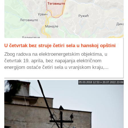
U četvrtak bez struje četiri sela u hanskoj opštini
Zbog radova na elektroenergetskim objektima, u
četvrtak 19. aprila, bez napajanja električnom
energijom ostaće četiri sela u vranjskom kraju,...
05.03.2018 12:53 » 20.07.2022 23:09