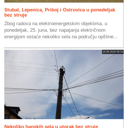
Stubal, Lepenica, Priboj i Ostrovica u ponedeljak
bez struje
Zbog radova na elektroenergetskim objektima, u
ponedeljak, 25. juna, bez napajanja električnom
energijom ostaće nekoliko sela na području opštine...
19.06.2018 08:50
Nekoliko hanskih sela u utorak bez struje