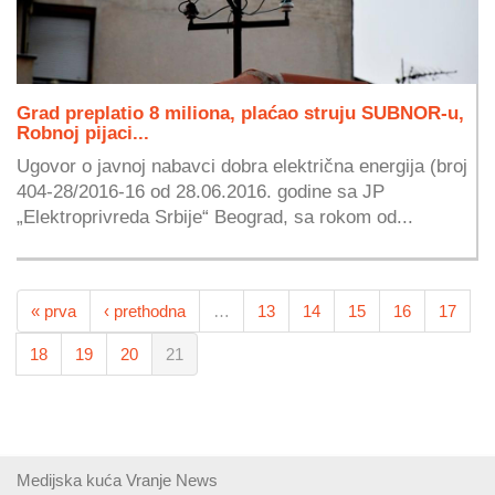
Grad preplatio 8 miliona, plaćao struju SUBNOR-u,
Robnoj pijaci...
Ugovor o javnoj nabavci dobra električna energija (broj
404-28/2016-16 od 28.06.2016. godine sa JP
„Elektroprivreda Srbije“ Beograd, sa rokom od...
« prva
‹ prethodna
…
13
14
15
16
17
18
19
20
21
Medijska kuća Vranje News