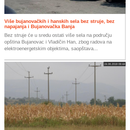
Više bujanovačkih i hanskih sela bez struje, bez
napajanja i Bujanovačka Banja
Bez struje će u sredu ostati više sela na području
opština Bujanovac i Vladičin Han, zbog radova na
elektroenergetskim objektima, saopštava...
24.06.2018 09:44