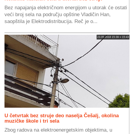
Bez napajanja električnom energijom u utorak će ostati
veći broj sela na području opštine Vladičin Han,
saopštila je Elektrodistribucija. Reč je o...
23.05.2018 15:39 » 15:43
U četvrtak bez struje deo naselja Češalj, okolina
muzičke škole i tri sela
Zbog radova na elektroenergetskim objektima, u