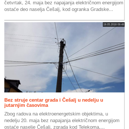
četvrtak, 24. maja bez napajanja električnom energijom
ostaće deo naselja Češalj, kod ogranka Gradske...
19.05.2018 09:48
Bez struje centar grada i Češalj u nedelju u
jutarnjim časovima
Zbog radova na elektroenergetskim objektima, u
nedelju 20. maja bez napajanja električnom energijom
ostaće naselje Češalj, zgrada kod Telekoma,...