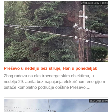
27.04.2018 18:52 » 18:56
Preševo u nedelju bez struje, Han u ponedeljak
Zbog radova na elektroenergetskim objektima, u
nedelju 29. aprila bez napajanja električnom energijom
ostaće kompletno područje opštine Preševo....
26.04.2018 15:06