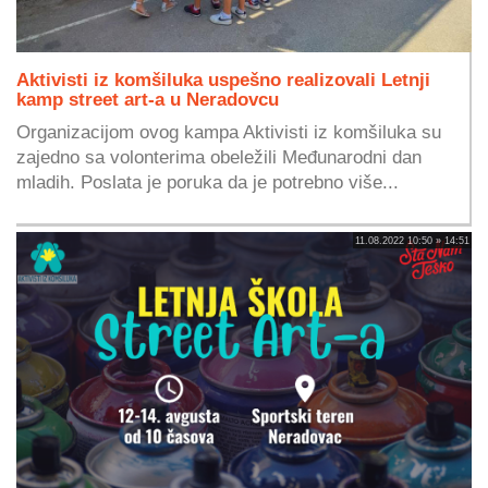
Aktivisti iz komšiluka uspešno realizovali Letnji
kamp street art-a u Neradovcu
Organizacijom ovog kampa Aktivisti iz komšiluka su
zajedno sa volonterima obeležili Međunarodni dan
mladih. Poslata je poruka da je potrebno više...
11.08.2022 10:50 » 14:51