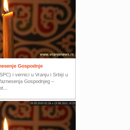
nesenje Gospodnje
C) i vernici u Vranju i Srbiji u
 Vaznesenja Gospodnjeg –
t...
28.05.2020 01:24 » 13.06.2022 14:23