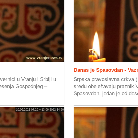
Danas je Spasovdan - Vaz
rnici u Vranju i Srbiji u
Srpska pravoslavna crkva (SP
nesenja Gospodnjeg –
sredu obeležavaju praznik
Spasovdan, jedan je od dese
10.06.2021 07:29 » 13.06.2022 14:20