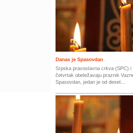
Danas je Spasovdan
Srpska pravoslavna crkva (SPC) i ve
četvrtak obeležavaju praznik Vaz
Spasovdan, jedan je od deset...