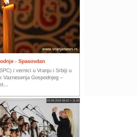
odnje - Spasovdan
C) i vernici u Vranju i Srbiji u
ik Vaznesenja Gospodnjeg –
t...
03.06.2019 09:42 » 11:05