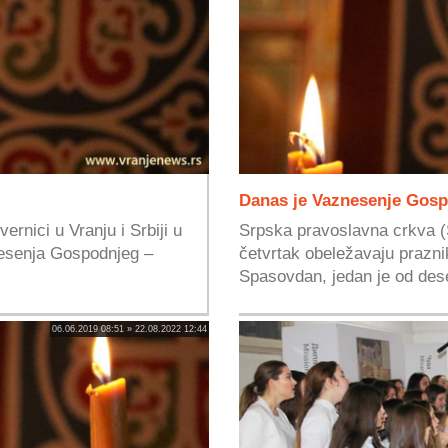
Danas je Vaznesenje Gosp
rnici u Vranju i Srbiji u
Srpska pravoslavna crkva (SP
nesenja Gospodnjeg –
četvrtak obeležavaju prazn
Spasovdan, jedan je od dese
06.06.2019 08:51 » 22.08.2022 12:44