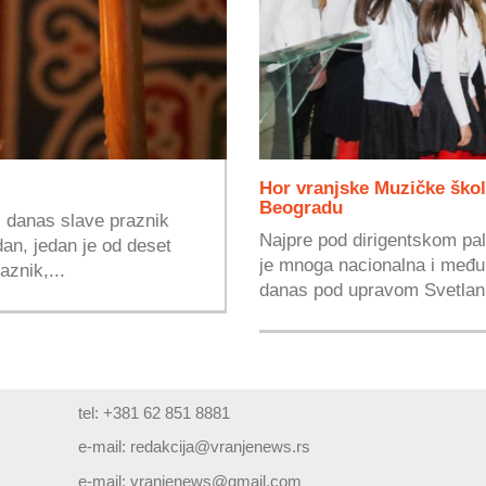
Hor vranjske Muzičke škol
Beogradu
i danas slave praznik
Najpre pod dirigentskom pa
n, jedan je od deset
je mnoga nacionalna i međun
znik,...
danas pod upravom Svetlani
tel: +381 62 851 8881
e-mail:
redakcija@vranjenews.rs
e-mail:
vranjenews@gmail.com