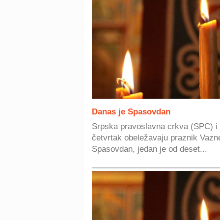
Danas je Spasovdan
Srpska pravoslavna crkva (SPC) i ve
četvrtak obeležavaju praznik Vaz
Spasovdan, jedan je od deset...