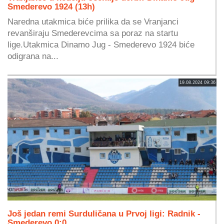
Smederevo 1924 (13h)
Naredna utakmica biće prilika da se Vranjanci
revanširaju Smederevcima sa poraz na startu
lige.Utakmica Dinamo Jug - Smederevo 1924 biće
odigrana na...
19.08.2024 09:36
Još jedan remi Surduličana u Prvoj ligi: Radnik -
Smederevo 0:0