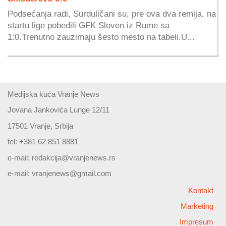
Podsećanja radi, Surduličani su, pre ova dva remija, na
startu lige pobedili GFK Sloven iz Rume sa
1:0.Trenutno zauzimaju šesto mesto na tabeli.U...
Medijska kuća Vranje News
Jovana Jankovića Lunge 12/11
17501 Vranje, Srbija
tel: +381 62 851 8881
e-mail:
redakcija@vranjenews.rs
e-mail:
vranjenews@gmail.com
Kontakt
Marketing
Impresum