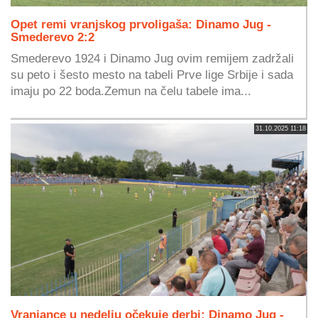
Opet remi vranjskog prvoligaša: Dinamo Jug -
Smederevo 2:2
Smederevo 1924 i Dinamo Jug ovim remijem zadržali
su peto i šesto mesto na tabeli Prve lige Srbije i sada
imaju po 22 boda.Zemun na čelu tabele ima...
31.10.2025 11:18
Vranjance u nedelju očekuje derbi: Dinamo Jug -