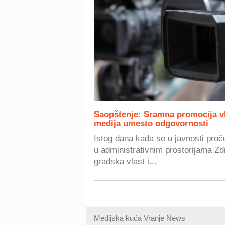
Saopštenje: Sramna promocija vla
medija umesto odgovornosti
Istog dana kada se u javnosti proč
u administrativnim prostorijama Zd
gradska vlast i...
Medijska kuća Vranje News