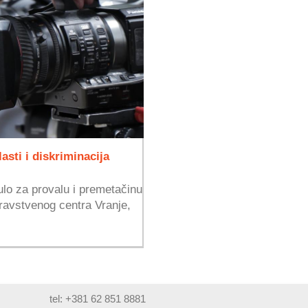
sti i diskriminacija
ulo za provalu i premetačinu
ravstvenog centra Vranje,
tel: +381 62 851 8881