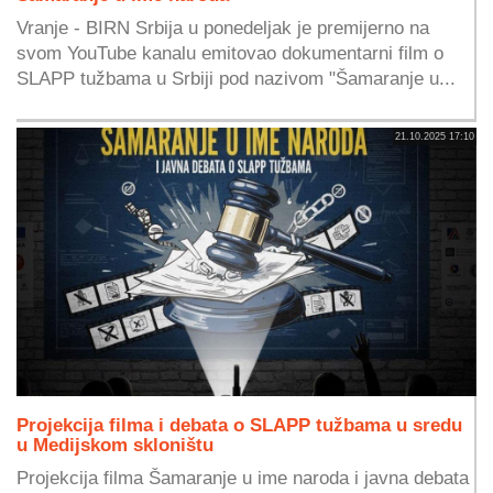
Vranje - BIRN Srbija u ponedeljak je premijerno na
svom YouTube kanalu emitovao dokumentarni film o
SLAPP tužbama u Srbiji pod nazivom "Šamaranje u...
21.10.2025 17:10
Projekcija filma i debata o SLAPP tužbama u sredu
u Medijskom skloništu
Projekcija filma Šamaranje u ime naroda i javna debata