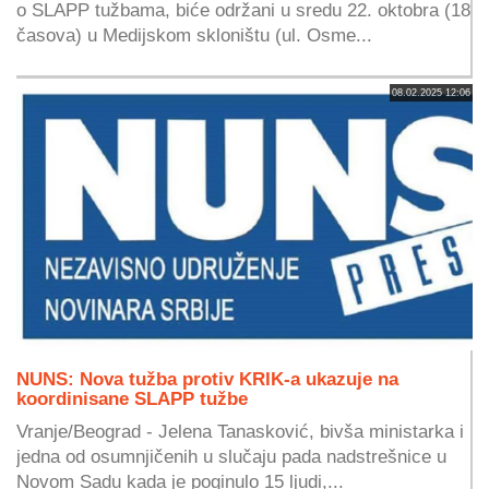
o SLAPP tužbama, biće održani u sredu 22. oktobra (18
časova) u Medijskom skloništu (ul. Osme...
08.02.2025 12:06
NUNS: Nova tužba protiv KRIK-a ukazuje na
koordinisane SLAPP tužbe
Vranje/Beograd - Jelena Tanasković, bivša ministarka i
jedna od osumnjičenih u slučaju pada nadstrešnice u
Novom Sadu kada je poginulo 15 ljudi,...