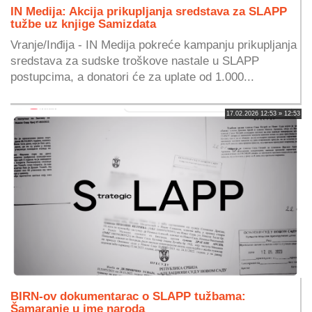
IN Medija: Akcija prikupljanja sredstava za SLAPP
tužbe uz knjige Samizdata
Vranje/Inđija - IN Medija pokreće kampanju prikupljanja
sredstava za sudske troškove nastale u SLAPP
postupcima, a donatori će za uplate od 1.000...
17.02.2026 12:53 » 12:53
BIRN-ov dokumentarac o SLAPP tužbama:
Šamaranje u ime naroda