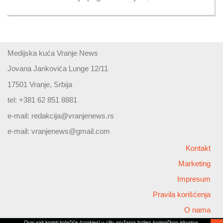
Medijska kuća Vranje News
Jovana Jankovića Lunge 12/11
17501 Vranje, Srbija
tel: +381 62 851 8881
e-mail:
redakcija@vranjenews.rs
e-mail:
vranjenews@gmail.com
Kontakt
Marketing
Impresum
Pravila korišćenja
O nama
Ovaj sajt koristi kolačiće (cookies) u cilju pružanja boljeg korisničkog iskustva,