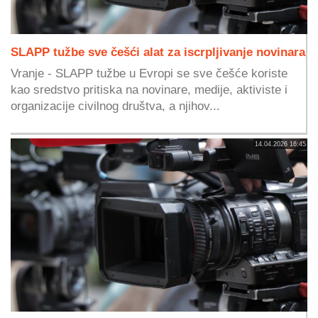
SLAPP tužbe sve češći alat za iscrpljivanje novinara
Vranje - SLAPP tužbe u Evropi se sve češće koriste
kao sredstvo pritiska na novinare, medije, aktiviste i
organizacije civilnog društva, a njihov...
14.04.2026 16:45