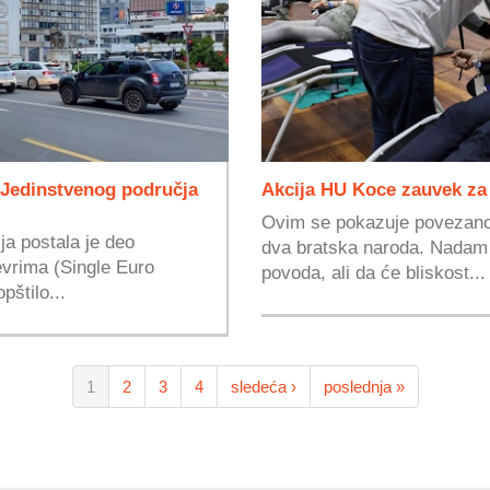
 Jedinstvenog područja
Akcija HU Koce zauvek za
Ovim se pokazuje povezanos
ja postala je deo
dva bratska naroda. Nadam 
evrima (Single Euro
povoda, ali da će bliskost...
štilo...
1
2
3
4
sledeća ›
poslednja »