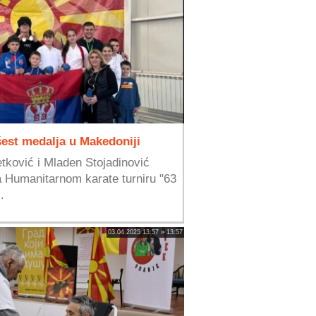
 šest medalja u Makedoniji
tković i Mladen Stojadinović
na Humanitarnom karate turniru "63
.
03.04.2025 13:57 » 13:57