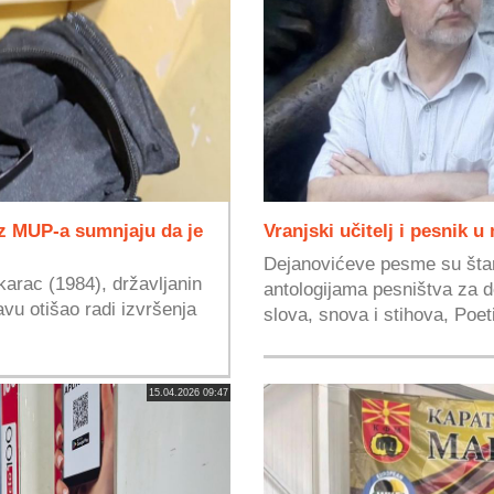
Iz MUP-a sumnjaju da je
Vranjski učitelj i pesnik u
Dejanovićeve pesme su šta
arac (1984), državljanin
antologijama pesništva za d
vu otišao radi izvršenja
slova, snova i stihova, Poeti
15.04.2026 09:47