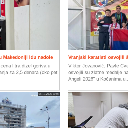
 u Makedoniji idu nadole
Vranjski karatisti osvojili
ena litra dizel goriva u
Viktor Jovanović, Pavle Cve
anja za 2,5 denara (oko pet
osvojili su zlatne medalje 
Angeli 2026" u Kočanima u..
08.10.2025 10:03