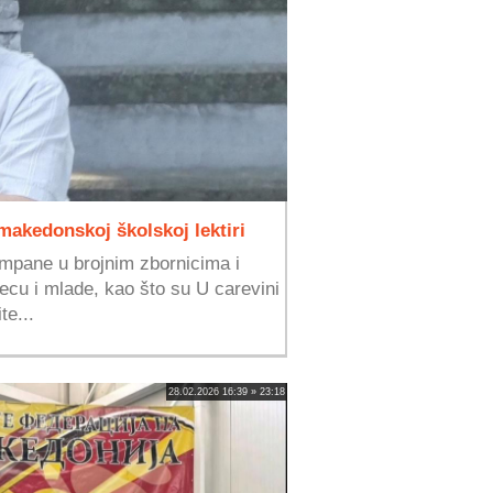
 makedonskoj školskoj lektiri
mpane u brojnim zbornicima i
ecu i mlade, kao što su U carevini
te...
28.02.2026 16:39 » 23:18