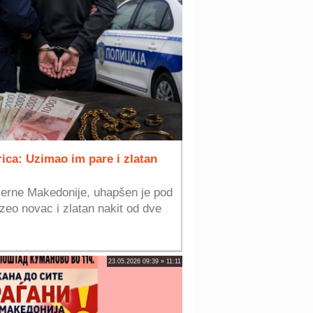
ica: Uzimao im pare i zlatan
everne Makedonije, uhapšen je pod
eo novac i zlatan nakit od dve
23.05.2026 09:39 » 11:11