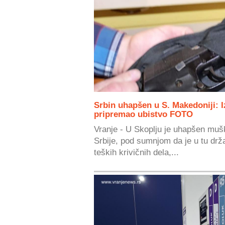
Srbin uhapšen u S. Makedoniji: 
pripremao ubistvo FOTO
Vranje - U Skoplju je uhapšen mušk
Srbije, pod sumnjom da je u tu drža
teških krivičnih dela,...