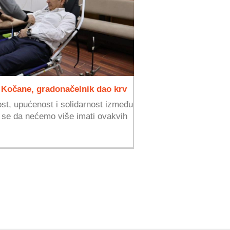
 Kočane, gradonačelnik dao krv
t, upućenost i solidarnost između
se da nećemo više imati ovakvih