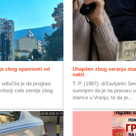
nje zbog opasnosti od
Uhapšen zbog varanja star
nakit
odlučila je da proglasi
T. P. (1987), državljanin S
itoriji cele zemlje zbog
sumnjom da je na prevaru uz
starice u Vranju, te da je...
19.06.2026 15:59