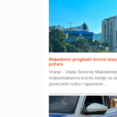
Makedonci proglasili krizno sta
požara
Vranje - Vlada Severne Makedonije 
tridesetodnevno krizno stanje na ter
povećanih rizika i opasnosti...