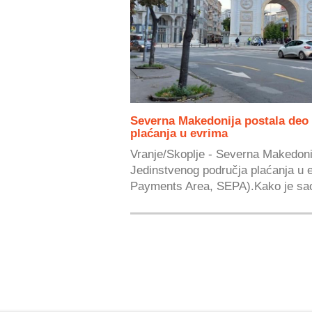
Severna Makedonija postala deo
plaćanja u evrima
Vranje/Skoplje - Severna Makedoni
Jedinstvenog područja plaćanja u 
Payments Area, SEPA).Kako je saop