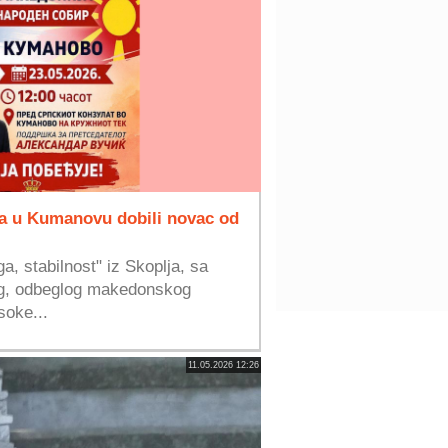
ga u Kumanovu dobili novac od
a, stabilnost" iz Skoplja, sa
eg, odbeglog makedonskog
soke...
11.05.2026 12:26