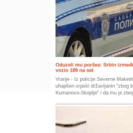
Oduzeli mu poršea: Srbin izmeđ
vozio 188 na sat
Vranje - Iz policije Severne Makedo
uhapšen srpski državljanin "zbog 
Kumanovo-Skoplje" i da mu je zbog