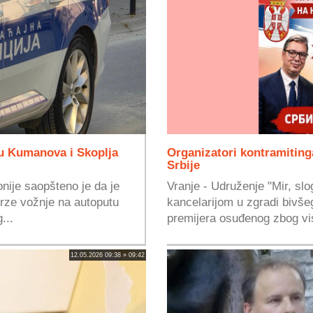
u Kumanova i Skoplja
Organizatori kontramitin
Srbije
nije saopšteno je da je
Vranje - Udruženje "Mir, slog
brze vožnje na autoputu
kancelarijom u zgradi bivš
...
premijera osuđenog zbog vi
12.05.2026 09:38 » 09:42