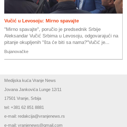
Vučić u Levosoju: Mirno spavajte
"Mirno spavajte", poručio je predsednik Srbije
Aleksandar Vučić Srbima u Levosoju, odgovarajući na
pitanje okupljenih "šta će biti sa nama?"Vučić je...
Bujanovačke
Medijska kuća Vranje News
Jovana Jankovića Lunge 12/11
17501 Vranje, Srbija
tel: +381 62 851 8881
e-mail:
redakcija@vranjenews.rs
e-mail:
vranjenews@gmail.com