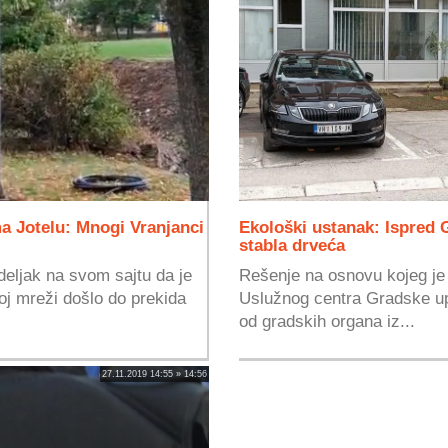
ma Jotelu: Mnogi Vranjanci
Ekološki ustanak: Ispred
stabla drveća
deljak na svom sajtu da je
Rešenje na osnovu kojeg je 
oj mreži došlo do prekida
Uslužnog centra Gradske up
od gradskih organa iz...
27.11.2019 14:55 » 14:56