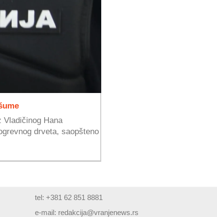
 šume
iz Vladičinog Hana
 ogrevnog drveta, saopšteno
tel: +381 62 851 8881
e-mail:
redakcija@vranjenews.rs