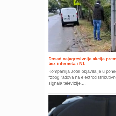
Dosad najagresivnija akcija pre
bez interneta i N1
Kompaniija Jotel objavila je u pone
“zbog radova na elektrodistributivn
signala televizije,...