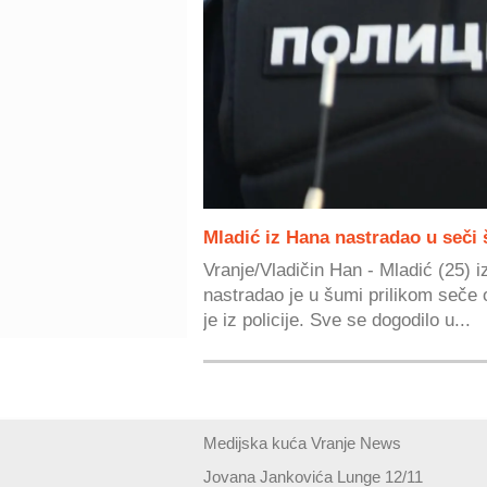
Mladić iz Hana nastradao u seči
Vranje/Vladičin Han - Mladić (25) 
nastradao je u šumi prilikom seče
je iz policije. Sve se dogodilo u...
Medijska kuća Vranje News
Jovana Jankovića Lunge 12/11