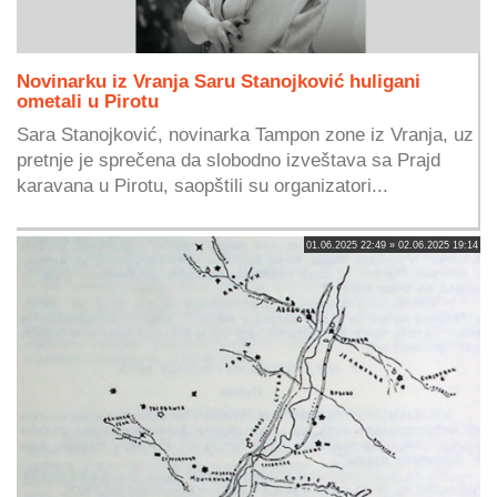
Novinarku iz Vranja Saru Stanojković huligani
ometali u Pirotu
Sara Stanojković, novinarka Tampon zone iz Vranja, uz
pretnje je sprečena da slobodno izveštava sa Prajd
karavana u Pirotu, saopštili su organizatori...
01.06.2025 22:49 » 02.06.2025 19:14