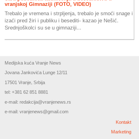
vranjskoj Gimnaziji (FOTO, VIDEO)
Trebalo je vremena i strpljenja, trebalo je smoći snage i
izaći pred žiri i publiku i besediti- kazao je Nešić.
Srednjoškolci su se u gimnaziji...
Medijska kuća Vranje News
Jovana Jankovića Lunge 12/11
17501 Vranje, Srbija
tel: +381 62 851 8881
e-mail:
redakcija@vranjenews.rs
e-mail:
vranjenews@gmail.com
Kontakt
Marketing