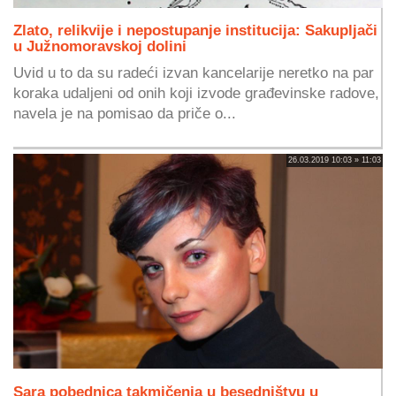
Zlato, relikvije i nepostupanje institucija: Sakupljači
u Južnomoravskoj dolini
Uvid u to da su radeći izvan kancelarije neretko na par
koraka udaljeni od onih koji izvode građevinske radove,
navela je na pomisao da priče o...
26.03.2019 10:03 » 11:03
Sara pobednica takmičenja u besedništvu u