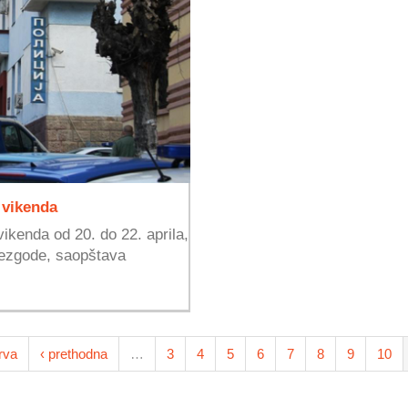
 vikenda
vikenda od 20. do 22. aprila,
nezgode, saopštava
rva
‹ prethodna
…
3
4
5
6
7
8
9
10