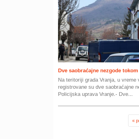
Dve saobraćajne nezgode tokom
Na teritoriji grada Vranja, u vreme 
registrovane su dve saobraćajne 
Policijska uprava Vranje.- Dve...
« p