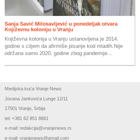
Sanja Savić Milosavljević u ponedeljak otvara
Književnu koloniju u Vranju
Književna kolonija u Vranju ustanovljena je 2014.
godine s ciljem da afirmiše pisanje kod mladih.Nije
održana samo 2020. godine zbog pandemije...
Medijska kuća Vranje News
Jovana Jankovića Lunge 12/11
17501 Vranje, Srbija
tel: +381 62 851 8881
e-mail:
redakcija@vranjenews.rs
e-mail:
vranjenews@gmail.com