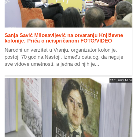
Sanja Savić Milosavljević na otvaranju Književne
kolonije: Priča o neispričanom FOTO/VIDEO
Narodni univerzitet u Vranju, organizator kolonije,
postoji 70 godina.Nastoji, između ostalog, da neguje
sve vidove umetnosti, a jedna od njih je...
24.11.2025 14:06